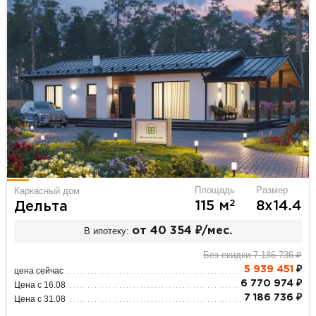
Площадь
Размер
Каркасный дом
2
115 м
8х14.4
Дельта
В ипотеку:
от 40 354 ₽/мес.
Без скидки 7 186 736 ₽
5 939 451
₽
цена сейчас
6 770 974 ₽
Цена с 16.08
7 186 736 ₽
Цена с 31.08