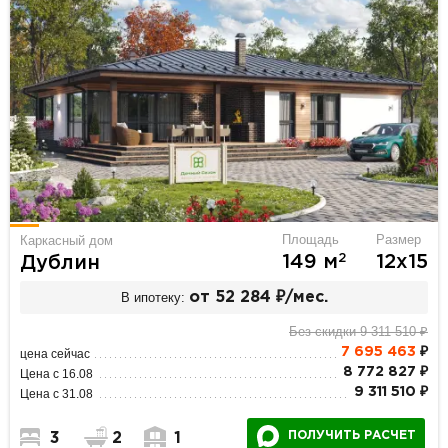
Площадь
Размер
Каркасный дом
2
149 м
12х15
Дублин
В ипотеку:
от 52 284 ₽/мес.
Без скидки 9 311 510 ₽
7 695 463
₽
цена сейчас
8 772 827 ₽
Цена с 16.08
9 311 510 ₽
Цена с 31.08
ПОЛУЧИТЬ РАСЧЕТ
3
2
1