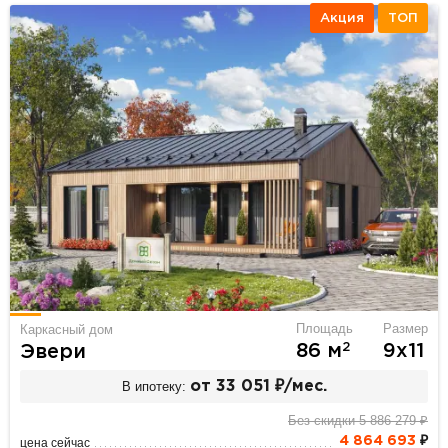
Акция
ТОП
Площадь
Размер
Каркасный дом
2
86 м
9х11
Эвери
В ипотеку:
от 33 051 ₽/мес.
Без скидки 5 886 279 ₽
4 864 693
₽
цена сейчас