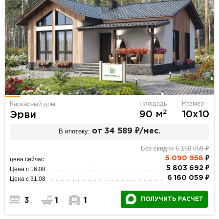
Площадь
Размер
Каркасный дом
2
90 м
10х10
Эрви
В ипотеку:
от 34 589 ₽/мес.
Без скидки 6 160 059 ₽
5 090 958
₽
цена сейчас
5 803 692 ₽
Цена с 16.08
6 160 059 ₽
Цена с 31.08
ПОЛУЧИТЬ РАСЧЕТ
3
1
1