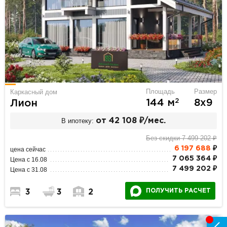
Площадь
Размер
Каркасный дом
2
144 м
8х9
Лион
В ипотеку:
от 42 108 ₽/мес.
Без скидки 7 499 202 ₽
6 197 688
₽
цена сейчас
7 065 364 ₽
Цена с 16.08
7 499 202 ₽
Цена с 31.08
ПОЛУЧИТЬ РАСЧЕТ
3
3
2