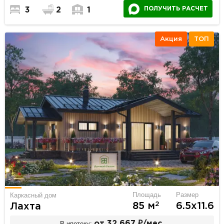
ПОЛУЧИТЬ РАСЧЕТ
3
2
1
Акция
ТОП
Площадь
Размер
Каркасный дом
2
85 м
6.5х11.6
Лахта
В ипотеку:
от 32 667 ₽/мес.