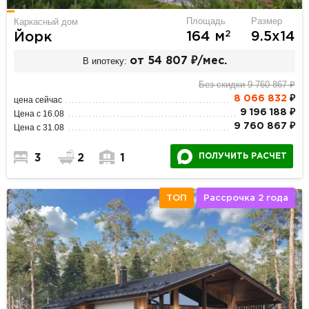
Площадь
Размер
Каркасный дом
2
164 м
9.5х14
Йорк
В ипотеку:
от 54 807 ₽/мес.
Без скидки 9 760 867 ₽
8 066 832
₽
цена сейчас
9 196 188 ₽
Цена с 16.08
9 760 867 ₽
Цена с 31.08
ПОЛУЧИТЬ РАСЧЕТ
3
2
1
ТОП
Рассрочка 2 года