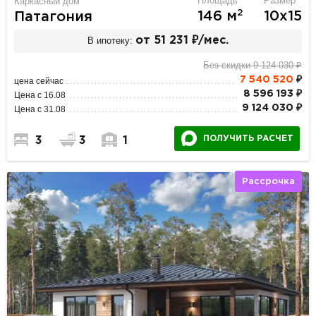
Площадь
Размер
Каркасный дом
2
146 м
10х15
Патагония
В ипотеку:
от 51 231 ₽/мес.
Без скидки 9 124 030 ₽
7 540 520
₽
цена сейчас
8 596 193 ₽
Цена с 16.08
9 124 030 ₽
Цена с 31.08
ПОЛУЧИТЬ РАСЧЕТ
3
3
1
Рассрочка