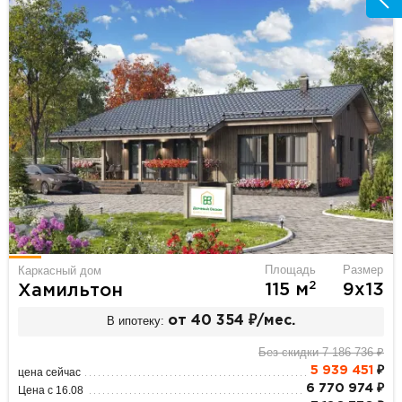
Площадь
Размер
Каркасный дом
2
115 м
9х13
Хамильтон
В ипотеку:
от 40 354 ₽/мес.
Без скидки 7 186 736 ₽
5 939 451
₽
цена сейчас
6 770 974 ₽
Цена с 16.08