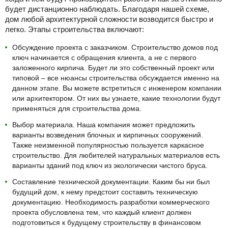
будет дистанционно наблюдать. Благодаря нашей схеме,
с ломаной кровлей
с плоской кровлей
зимние
дом любой архитектурной сложности возводится быстро и
легко. Этапы строительства включают:
деревянные дома
с котельной
с двумя спальнями
Обсуждение проекта с заказчиком. Строительство домов под
с тремя спальнями
каменные дома
дачные дома
ключ начинается с обращения клиента, а не с первого
заложенного кирпича. Будет ли это собственный проект или
типовой – все нюансы строительства обсуждается именно на
данном этапе. Вы можете встретиться с инженером компании
или архитектором. От них вы узнаете, какие технологии будут
применяться для строительства дома.
Выбор материала. Наша компания может предложить
варианты возведения блочных и кирпичных сооружений.
Также неизменной популярностью пользуется каркасное
строительство. Для любителей натуральных материалов есть
варианты зданий под ключ из экологически чистого бруса.
Составление технической документации. Каким бы ни был
будущий дом, к нему предстоит составить техническую
документацию. Необходимость разработки коммерческого
проекта обусловлена тем, что каждый клиент должен
подготовиться к будущему строительству в финансовом