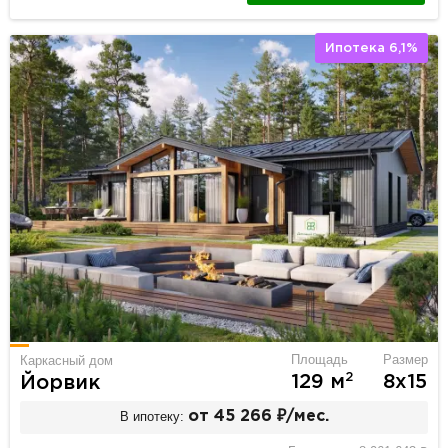
Ипотека 6,1%
Площадь
Размер
Каркасный дом
2
129 м
8х15
Йорвик
В ипотеку:
от 45 266 ₽/мес.