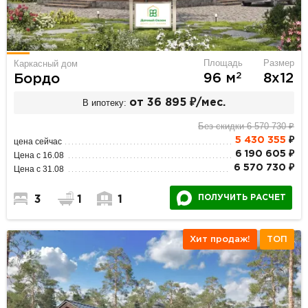
Площадь
Размер
Каркасный дом
2
96 м
8х12
Бордо
В ипотеку:
от 36 895 ₽/мес.
Без скидки 6 570 730 ₽
5 430 355
₽
цена сейчас
6 190 605 ₽
Цена с 16.08
6 570 730 ₽
Цена с 31.08
ПОЛУЧИТЬ РАСЧЕТ
3
1
1
Хит продаж!
ТОП