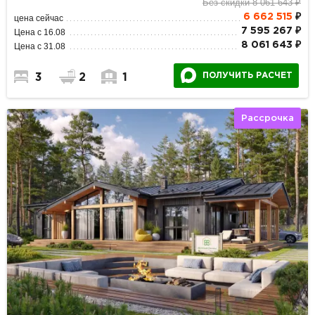
Без скидки 8 061 643 ₽
6 662 515
₽
цена сейчас
7 595 267 ₽
Цена с 16.08
8 061 643 ₽
Цена с 31.08
ПОЛУЧИТЬ РАСЧЕТ
3
2
1
Рассрочка