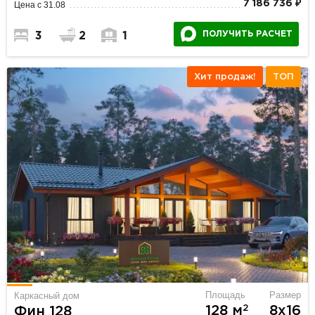
7 186 736 ₽
Цена с 31.08
ПОЛУЧИТЬ РАСЧЕТ
3
2
1
Хит продаж!
ТОП
Площадь
Размер
Каркасный дом
2
128 м
8х16
Фин 128