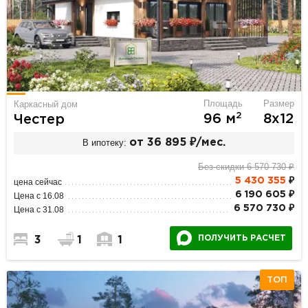
Площадь
Размер
Каркасный дом
2
96 м
8х12
Честер
В ипотеку:
от 36 895 ₽/мес.
Без скидки 6 570 730 ₽
5 430 355
₽
цена сейчас
6 190 605 ₽
Цена с 16.08
6 570 730 ₽
Цена с 31.08
ПОЛУЧИТЬ РАСЧЕТ
3
1
1
ТОП