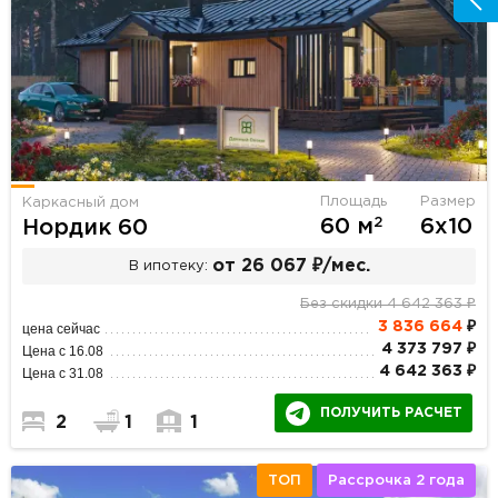
Площадь
Размер
Каркасный дом
2
60 м
6х10
Нордик 60
от 26 067 ₽/мес.
В ипотеку:
Без скидки 4 642 363 ₽
3 836 664
₽
цена сейчас
4 373 797 ₽
Цена с 16.08
4 642 363 ₽
Цена с 31.08
ПОЛУЧИТЬ РАСЧЕТ
2
1
1
ТОП
Рассрочка 2 года