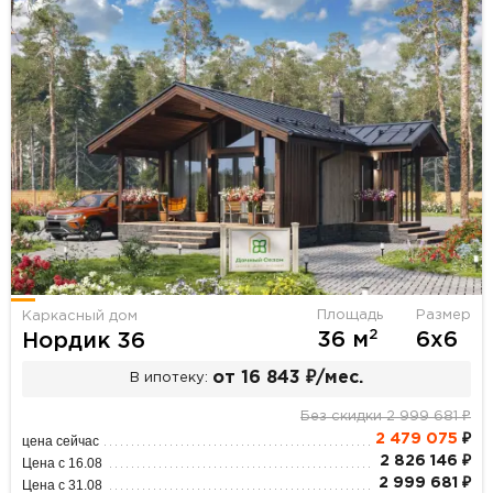
Площадь
Размер
Каркасный дом
2
36 м
6х6
Нордик 36
от 16 843 ₽/мес.
В ипотеку:
Без скидки 2 999 681 ₽
2 479 075
₽
цена сейчас
2 826 146 ₽
Цена с 16.08
2 999 681 ₽
Цена с 31.08