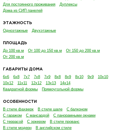
Для постоянного проживания
Дуплексы
Дома из СИП панелей
ЭТАЖНОСТЬ
Одноэтажные
Двухэтажные
ПЛОЩАДЬ
До 100 кв.м
От 100 до 150 кв.м
От 150 до 200 кв.м
От 200 кв.м
ГАБАРИТЫ ДОМА
6х6
6х8
7х7
7х8
7х9
8х8
8х9
8х10
9х9
10х10
10х12
11х11
12х12
13х13
14х14
Квадратной формы
Прямоугольной формы
ОСОБЕННОСТИ
В стиле фахверк
В стиле шале
С балконом
С гаражом
С мансардой
С панорамными окнами
С террасой
С эркером
В стиле прованс
В стиле модерн
В английском стиле