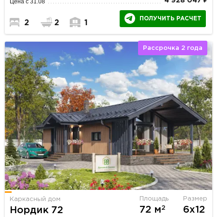
4 928 047 ₽
Цена с 31.08
ПОЛУЧИТЬ РАСЧЕТ
2
2
1
Рассрочка 2 года
Площадь
Размер
Каркасный дом
2
72 м
6х12
Нордик 72