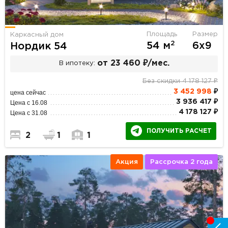
Площадь
Размер
Каркасный дом
2
54 м
6х9
Нордик 54
от 23 460 ₽/мес.
В ипотеку:
Без скидки 4 178 127 ₽
3 452 998
₽
цена сейчас
3 936 417 ₽
Цена с 16.08
4 178 127 ₽
Цена с 31.08
ПОЛУЧИТЬ РАСЧЕТ
2
1
1
Акция
Рассрочка 2 года