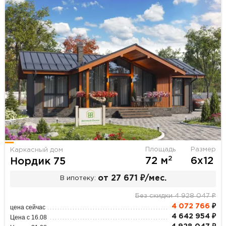
Площадь
Размер
Каркасный дом
2
72 м
6х12
Нордик 75
от 27 671 ₽/мес.
В ипотеку:
Без скидки 4 928 047 ₽
4 072 766
₽
цена сейчас
4 642 954 ₽
Цена с 16.08