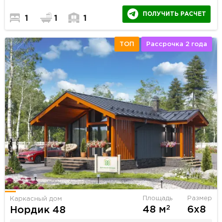
ПОЛУЧИТЬ РАСЧЕТ
1
1
1
ТОП
Рассрочка 2 года
Площадь
Размер
Каркасный дом
2
48 м
6х8
Нордик 48