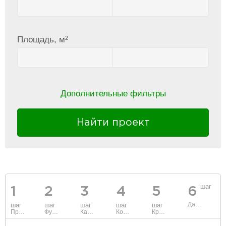
2
Площадь, м
Дополнительные фильтры
Найти проект
шаг
1
2
3
4
5
6
Данные
шаг
шаг
шаг
шаг
шаг
Проект
Фундамент
Каркас и стены
Коммуникации
Крыша