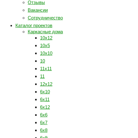
Отзывы
Вакансии
Сотрудничество
Каталог проектов
Каркасные дома
10x12
10x5
10х10
10
11х11
11
12x12
6x10
6x11
6x12
6x6
6x7
6х8
6х9