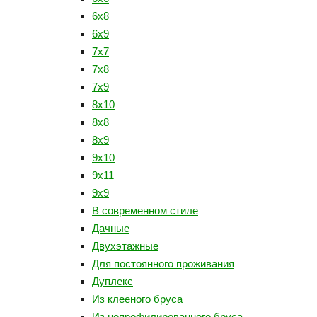
6х8
6х9
7х7
7х8
7х9
8х10
8х8
8х9
9x10
9х11
9х9
В современном стиле
Дачные
Двухэтажные
Для постоянного проживания
Дуплекс
Из клееного бруса
Из непрофилированного бруса