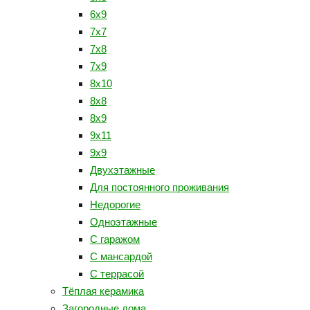
6x9
7x7
7x8
7x9
8x10
8x8
8x9
9x11
9x9
Двухэтажные
Для постоянного проживания
Недорогие
Одноэтажные
С гаражом
С мансардой
С террасой
Тёплая керамика
Загородные дома