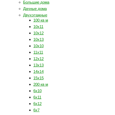
Большие дома
Дачные дома
Двухэтажные
100 кв м
10x11
10x12
10x13
10х10
11x11
12х12
13x13
14x14
15x15
200 кв м
6x10
6x11
6x12
6x7