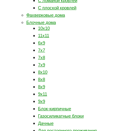
С ломаной кровлей
С плоской кровлей
Фахверковые дома
Блочные дома
10х10
11х11
6х9
7х7
7х8
7х9
8х10
8х8
8х9
9х11
9х9
Блок-кирпичные
Газосиликатные блоки
Дачные
Для постоянного проживания