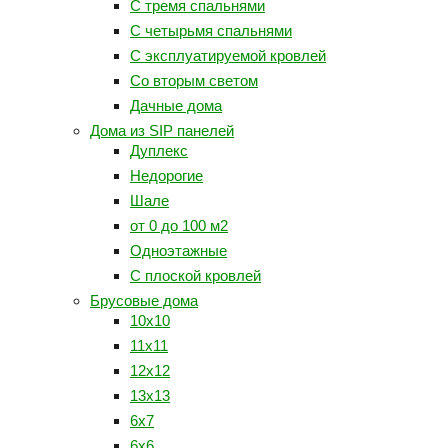
С тремя спальнями
С четырьмя спальнями
С эксплуатируемой кровлей
Со вторым светом
Дачные дома
Дома из SIP панелей
Дуплекс
Недорогие
Шале
от 0 до 100 м2
Одноэтажные
С плоской кровлей
Брусовые дома
10х10
11х11
12x12
13x13
6x7
6х6