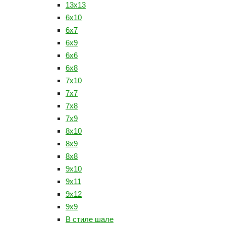
13x13
6x10
6x7
6x9
6х6
6х8
7x10
7x7
7x8
7x9
8x10
8x9
8х8
9x10
9x11
9x12
9x9
В стиле шале