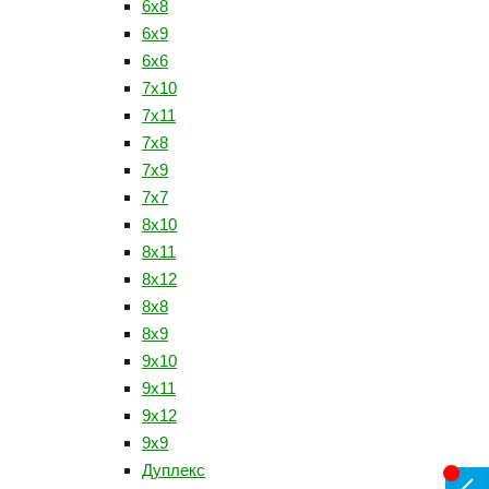
6x8
6x9
6х6
7x10
7x11
7x8
7x9
7х7
8x10
8x11
8x12
8x8
8x9
9x10
9x11
9x12
9x9
Дуплекс