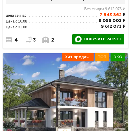
Без скидки 9 612 073 ₽
7 943 862
₽
цена сейчас
9 056 003 ₽
Цена с 16.08
9 612 073 ₽
Цена с 31.08
ПОЛУЧИТЬ РАСЧЕТ
4
3
2
Хит продаж!
ТОП
ЭКО