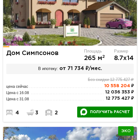
Площадь
Размер
Дом Симпсонов
2
265 м
8.7х14
В ипотеку:
от 71 734 ₽/мес.
Без скидки 12 775 427 ₽
10 558 204
₽
цена сейчас
12 036 353 ₽
Цена с 16.08
12 775 427 ₽
Цена с 31.08
ПОЛУЧИТЬ РАСЧЕТ
4
3
2
ЭКО