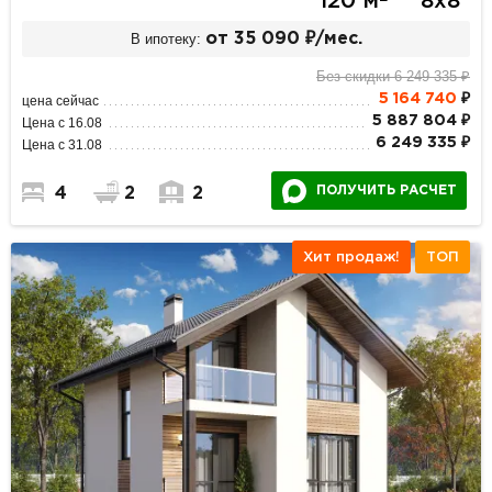
120 м
8х8
В ипотеку:
от 35 090 ₽/мес.
Без скидки 6 249 335 ₽
5 164 740
₽
цена сейчас
5 887 804 ₽
Цена с 16.08
6 249 335 ₽
Цена с 31.08
ПОЛУЧИТЬ РАСЧЕТ
4
2
2
Хит продаж!
ТОП