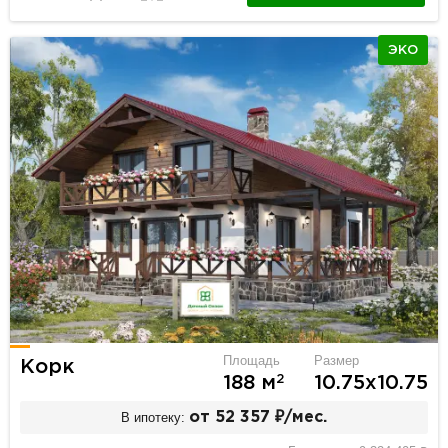
ЭКО
Площадь
Размер
Корк
2
188 м
10.75х10.75
В ипотеку:
от 52 357 ₽/мес.