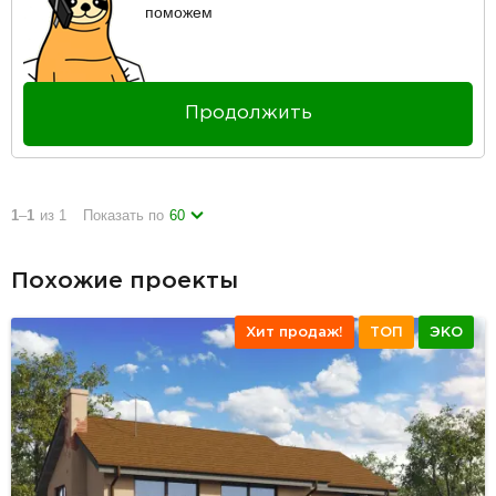
поможем
Продолжить
1
–
1
из 1
Показать по
60
Похожие проекты
Хит продаж!
ТОП
ЭКО