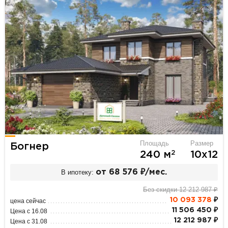
Площадь
Размер
Богнер
2
240 м
10х12
В ипотеку:
от 68 576 ₽/мес.
Без скидки 12 212 987 ₽
10 093 378
₽
цена сейчас
11 506 450 ₽
Цена с 16.08
12 212 987 ₽
Цена с 31.08