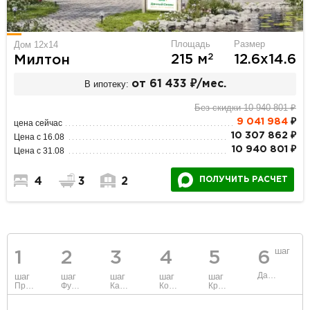
Площадь
Размер
Дом 12x14
2
215 м
12.6х14.6
Милтон
В ипотеку:
от 61 433 ₽/мес.
Без скидки 10 940 801 ₽
9 041 984
₽
цена сейчас
10 307 862 ₽
Цена с 16.08
10 940 801 ₽
Цена с 31.08
ПОЛУЧИТЬ РАСЧЕТ
4
3
2
шаг
1
2
3
4
5
6
Данные
шаг
шаг
шаг
шаг
шаг
Проект
Фундамент
Каркас и стены
Коммуникации
Крыша