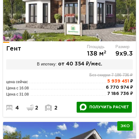
Площадь
Размер
Гент
2
138 м
9х9.3
В ипотеку:
от 40 354 ₽/мес.
Без скидки 7 186 736 ₽
5 939 451
₽
цена сейчас
6 770 974 ₽
Цена с 16.08
7 186 736 ₽
Цена с 31.08
ПОЛУЧИТЬ РАСЧЕТ
4
2
2
ЭКО