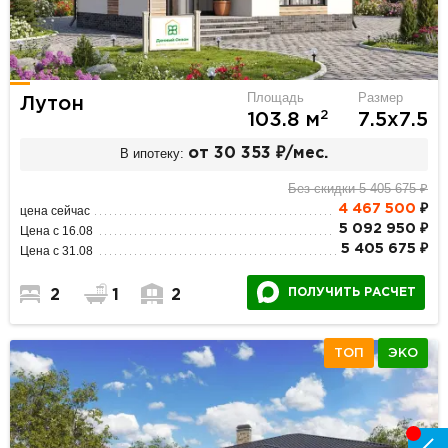
Площадь
Размер
Лутон
2
103.8 м
7.5х7.5
В ипотеку:
от 30 353 ₽/мес.
Без скидки 5 405 675 ₽
4 467 500
₽
цена сейчас
5 092 950 ₽
Цена с 16.08
5 405 675 ₽
Цена с 31.08
ПОЛУЧИТЬ РАСЧЕТ
2
1
2
ТОП
ЭКО