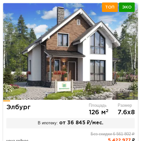
ТОП
ЭКО
Площадь
Размер
Элбург
2
126 м
7.6х8
В ипотеку:
от 36 845 ₽/мес.
Без скидки 6 561 802 ₽
5 422 977
₽
цена сейчас