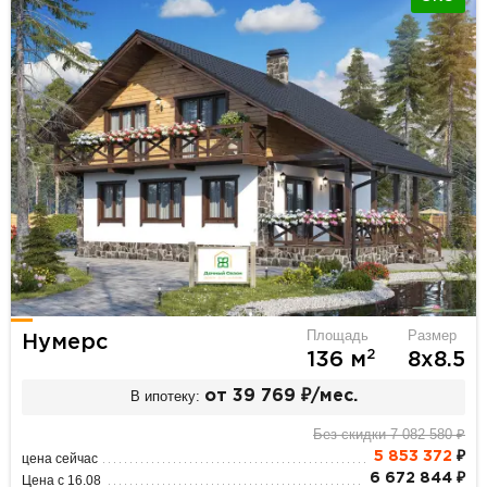
Площадь
Размер
Нумерс
2
136 м
8х8.5
В ипотеку:
от 39 769 ₽/мес.
Без скидки 7 082 580 ₽
5 853 372
₽
цена сейчас
6 672 844 ₽
Цена с 16.08