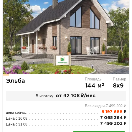
Площадь
Размер
Эльба
2
144 м
8х9
В ипотеку:
от 42 108 ₽/мес.
Без скидки 7 499 202 ₽
6 197 688
₽
цена сейчас
7 065 364 ₽
Цена с 16.08
7 499 202 ₽
Цена с 31.08