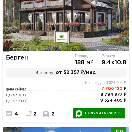
Площадь
Размер
Берген
2
188 м
9.4х10.8
В ипотеку:
от 52 357 ₽/мес.
Без скидки 9 324 405 ₽
7 706 120
₽
цена сейчас
8 784 977 ₽
Цена с 16.08
9 324 405 ₽
Цена с 31.08
ПОЛУЧИТЬ РАСЧЕТ
4
2
2
ЭКО