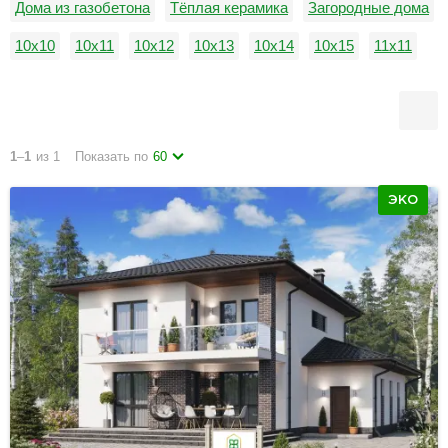
Дома из газобетона
Тёплая керамика
Загородные дома
10х10
10х11
10х12
10х13
10х14
10х15
11х11
11х12
11х13
11х14
11х15
12х12
1
–
1
из 1
Показать по
60
ЭКО