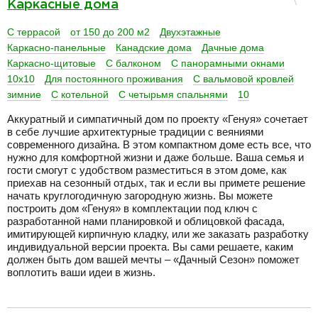
Каркасные дома
С террасой
от 150 до 200 м2
Двухэтажные
Каркасно-панельные
Канадские дома
Дачные дома
Каркасно-щитовые
С балконом
С панорамными окнами
10х10
Для постоянного проживания
С вальмовой кровлей
зимние
С котельной
С четырьмя спальнями
10
Аккуратный и симпатичный дом по проекту «Генуя» сочетает
в себе лучшие архитектурные традиции с веяниями
современного дизайна. В этом компактном доме есть все, что
нужно для комфортной жизни и даже больше. Ваша семья и
гости смогут с удобством разместиться в этом доме, как
приехав на сезонный отдых, так и если вы примете решение
начать круглогодичную загородную жизнь. Вы можете
построить дом «Генуя» в комплектации под ключ с
разработанной нами планировкой и облицовкой фасада,
имитирующей кирпичную кладку, или же заказать разработку
индивидуальной версии проекта. Вы сами решаете, каким
должен быть дом вашей мечты – «Дачный Сезон» поможет
воплотить ваши идеи в жизнь.
разделитель