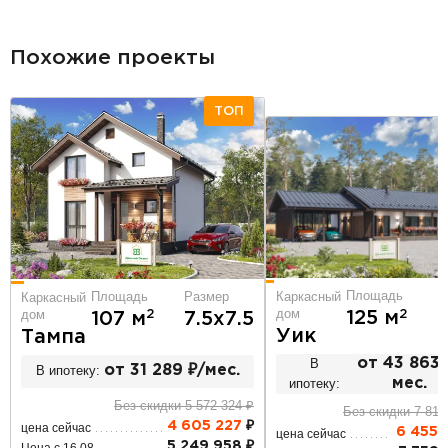
Похожие проекты
ТОП
Площадь
Р
Площадь
Размер
Каркасный
Каркасный
дом
дом
2
2
125 м
107 м
7.5х7.5
Уик
Тампа
В
от 43 863 
В ипотеку:
от 31 289 ₽/мес.
ипотеку:
мес.
Без скидки 5 572 324 ₽
Без скидки 7 811
4 605 227
₽
цена сейчас
6 455 
цена сейчас
5 249 958 ₽
Цена с 16.08