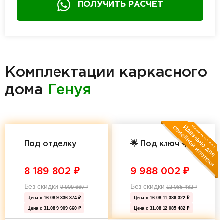
ПОЛУЧИТЬ РАСЧЕТ
Комплектации каркасного
дома
Генуя
Под отделку
🌟 Под ключ 🌟
8 189 802
₽
9 988 002
₽
Без скидки
Без скидки
9 909 660
₽
12 085 482
₽
Цена с 16.08
9 336 374 ₽
Цена с 16.08
11 386 322 ₽
Цена с 31.08
9 909 660 ₽
Цена с 31.08
12 085 482 ₽