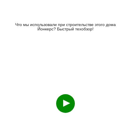
Что мы использовали при строительстве этого дома
Йонкерс? Быстрый техобзор!
Смотреть
О чем часто не договаривают строители на примере
каркасника 114 кв.м?