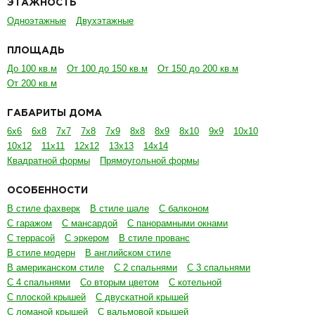
10х12
11х11
12х12
13х13
14х14
Квадратной формы
Прямоугольной формы
ОСОБЕННОСТИ
В стиле фахверк
В стиле шале
С балконом
С гаражом
С мансардой
С панорамными окнами
С террасой
С эркером
В стиле прованс
В стиле модерн
В английском стиле
В американском стиле
С 2 спальнями
С 3 спальнями
С 4 спальнями
Со вторым цветом
С котельной
С плоской крышей
С двускатной крышей
С ломаной крышей
С вальмовой крышей
В канадском стиле
В классическом стиле
В современном стиле
В финском стиле
НАШИ УСЛУГИ
Индивидуальное проектирование домов
Архитектурно-строительный проект
Проект инженерных сетей
Дизайн проект
Прайс на проектирование