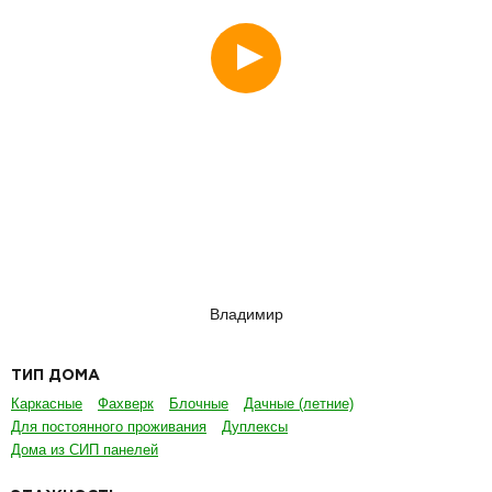
Владимир
ТИП ДОМА
Каркасные
Фахверк
Блочные
Дачные (летние)
Для постоянного проживания
Дуплексы
Дома из СИП панелей
ЭТАЖНОСТЬ
Одноэтажные
Двухэтажные
ПЛОЩАДЬ
До 100 кв.м
От 100 до 150 кв.м
От 150 до 200 кв.м
От 200 кв.м
ГАБАРИТЫ ДОМА
6х6
6х8
7х7
7х8
7х9
8х8
8х9
8х10
9х9
10х10