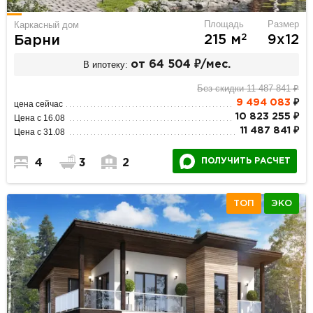
Площадь
Размер
Каркасный дом
2
215 м
9х12
Барни
В ипотеку:
от 64 504 ₽/мес.
Без скидки 11 487 841 ₽
9 494 083
₽
цена сейчас
10 823 255 ₽
Цена с 16.08
11 487 841 ₽
Цена с 31.08
ПОЛУЧИТЬ РАСЧЕТ
4
3
2
ТОП
ЭКО