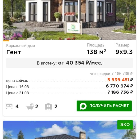
Площадь
Размер
Каркасный дом
2
138 м
9х9.3
Гент
В ипотеку:
от 40 354 ₽/мес.
Без скидки 7 186 736 ₽
5 939 451
₽
цена сейчас
6 770 974 ₽
Цена с 16.08
7 186 736 ₽
Цена с 31.08
ПОЛУЧИТЬ РАСЧЕТ
4
2
2
ЭКО