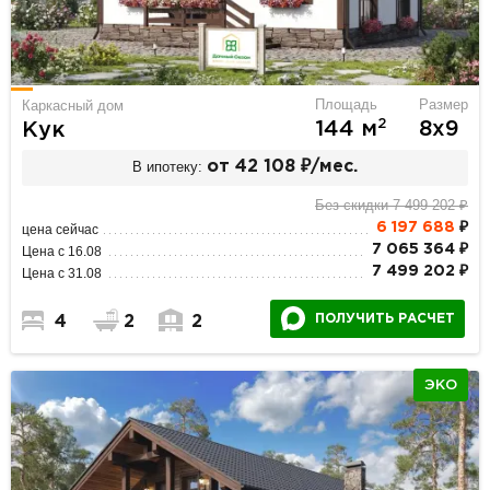
Площадь
Размер
Каркасный дом
2
144 м
8х9
Кук
В ипотеку:
от 42 108 ₽/мес.
Без скидки 7 499 202 ₽
6 197 688
₽
цена сейчас
7 065 364 ₽
Цена с 16.08
7 499 202 ₽
Цена с 31.08
ПОЛУЧИТЬ РАСЧЕТ
4
2
2
ЭКО