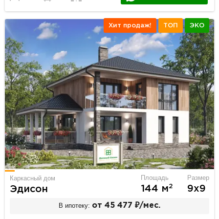
Хит продаж!
ТОП
ЭКО
Площадь
Размер
Каркасный дом
2
144 м
9х9
Эдисон
В ипотеку:
от 45 477 ₽/мес.