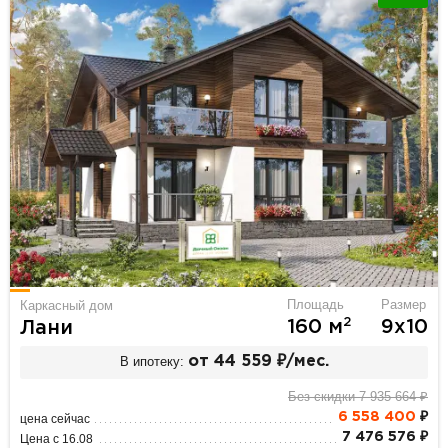
Площадь
Размер
Каркасный дом
2
160 м
9х10
Лани
В ипотеку:
от 44 559 ₽/мес.
Без скидки 7 935 664 ₽
6 558 400
₽
цена сейчас
7 476 576 ₽
Цена с 16.08