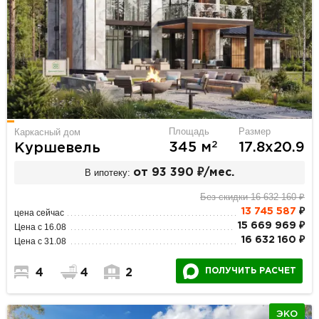
Площадь
Размер
Каркасный дом
2
345 м
17.8х20.9
Куршевель
В ипотеку:
от 93 390 ₽/мес.
Без скидки 16 632 160 ₽
13 745 587
₽
цена сейчас
15 669 969 ₽
Цена с 16.08
16 632 160 ₽
Цена с 31.08
ПОЛУЧИТЬ РАСЧЕТ
4
4
2
ЭКО