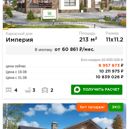
Площадь
Размер
Каркасный дом
2
213 м
11х11.2
Империя
В ипотеку:
от 60 861 ₽/мес.
Без скидки 10 839 026 ₽
8 957 873
₽
цена сейчас
10 211 975 ₽
Цена с 16.08
10 839 026 ₽
Цена с 31.08
ПОЛУЧИТЬ РАСЧЕТ
4
3
2
Хит продаж!
ЭКО