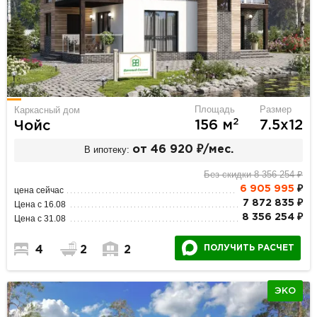
Площадь
Размер
Каркасный дом
2
156 м
7.5х12
Чойс
В ипотеку:
от 46 920 ₽/мес.
Без скидки 8 356 254 ₽
6 905 995
₽
цена сейчас
7 872 835 ₽
Цена с 16.08
8 356 254 ₽
Цена с 31.08
ПОЛУЧИТЬ РАСЧЕТ
4
2
2
ЭКО