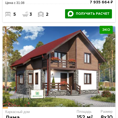
7 935 664 ₽
Цена с 31.08
ПОЛУЧИТЬ РАСЧЕТ
5
3
2
ЭКО
Площадь
Размер
Каркасный дом
2
152 м
8х10
Лима