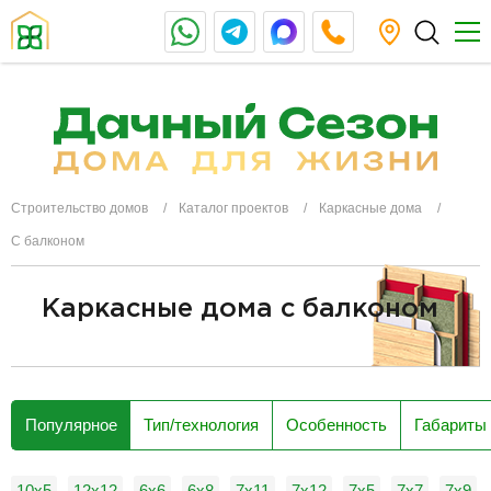
Строительство домов
Каталог проектов
Каркасные дома
С балконом
Каркасные дома с балконом
разделитель
Популярное
Тип/технология
Особенность
Габариты
10x5
12x12
6x6
6х8
7x11
7x12
7x5
7х7
7х9