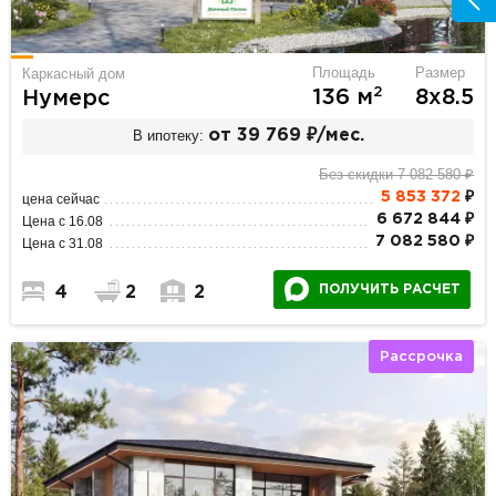
Площадь
Размер
Каркасный дом
2
136 м
8х8.5
Нумерс
В ипотеку:
от 39 769 ₽/мес.
Без скидки 7 082 580 ₽
5 853 372
₽
цена сейчас
6 672 844 ₽
Цена с 16.08
7 082 580 ₽
Цена с 31.08
ПОЛУЧИТЬ РАСЧЕТ
4
2
2
Рассрочка