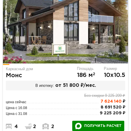
Площадь
Размер
Каркасный дом
2
186 м
10х10.5
Монс
В ипотеку:
от 51 800 ₽/мес.
Без скидки 9 225 209 ₽
7 624 140
₽
цена сейчас
8 691 520 ₽
Цена с 16.08
9 225 209 ₽
Цена с 31.08
ПОЛУЧИТЬ РАСЧЕТ
4
2
2