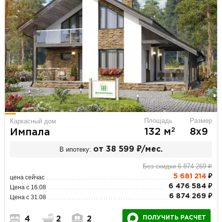
Площадь
Размер
Каркасный дом
2
132 м
8х9
Импала
В ипотеку:
от 38 599 ₽/мес.
Без скидки 6 874 269 ₽
5 681 214
₽
цена сейчас
6 476 584 ₽
Цена с 16.08
6 874 269 ₽
Цена с 31.08
ПОЛУЧИТЬ РАСЧЕТ
4
2
2