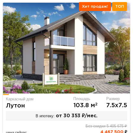
Хит продаж!
ТОП
Площадь
Размер
Каркасный дом
2
103.8 м
7.5х7.5
Лутон
В ипотеку:
от 30 353 ₽/мес.
Без скидки 5 405 675 ₽
4 467 500
₽
цена сейчас