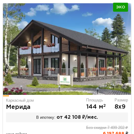
ЭКО
Площадь
Размер
Каркасный дом
2
144 м
8х9
Мерида
В ипотеку:
от 42 108 ₽/мес.
Без скидки 7 499 202 ₽
6 197 688
₽