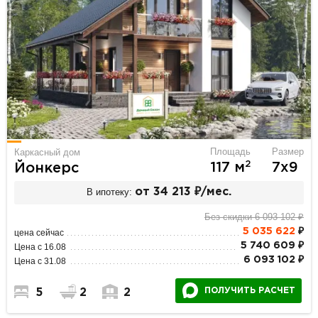
Площадь
Размер
Каркасный дом
2
117 м
7х9
Йонкерс
В ипотеку:
от 34 213 ₽/мес.
Без скидки 6 093 102 ₽
5 035 622
₽
цена сейчас
5 740 609 ₽
Цена с 16.08
6 093 102 ₽
Цена с 31.08
ПОЛУЧИТЬ РАСЧЕТ
5
2
2