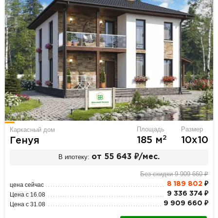
Площадь
Размер
Каркасный дом
2
185 м
10х10
Генуя
В ипотеку:
от 55 643 ₽/мес.
Без скидки 9 909 660 ₽
8 189 802
₽
цена сейчас
9 336 374 ₽
Цена с 16.08
9 909 660 ₽
Цена с 31.08