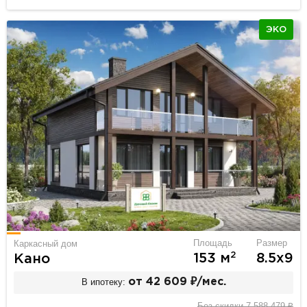
ЭКО
Площадь
Размер
Каркасный дом
2
153 м
8.5х9
Кано
В ипотеку:
от 42 609 ₽/мес.
Без скидки 7 588 479 ₽