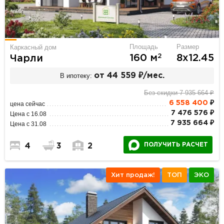
Площадь
Размер
Каркасный дом
2
160 м
8х12.45
Чарли
В ипотеку:
от 44 559 ₽/мес.
Без скидки 7 935 664 ₽
6 558 400
₽
цена сейчас
7 476 576 ₽
Цена с 16.08
7 935 664 ₽
Цена с 31.08
ПОЛУЧИТЬ РАСЧЕТ
4
3
2
Хит продаж!
ТОП
ЭКО