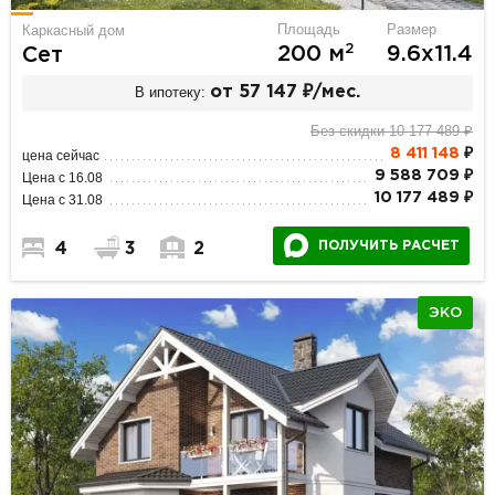
Площадь
Размер
Каркасный дом
2
200 м
9.6х11.4
Сет
В ипотеку:
от 57 147 ₽/мес.
Без скидки 10 177 489 ₽
8 411 148
₽
цена сейчас
9 588 709 ₽
Цена с 16.08
10 177 489 ₽
Цена с 31.08
ПОЛУЧИТЬ РАСЧЕТ
4
3
2
ЭКО