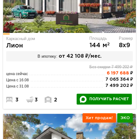
Площадь
Размер
Каркасный дом
2
144 м
8х9
Лион
В ипотеку:
от 42 108 ₽/мес.
Без скидки 7 499 202 ₽
6 197 688
₽
цена сейчас
7 065 364 ₽
Цена с 16.08
7 499 202 ₽
Цена с 31.08
ПОЛУЧИТЬ РАСЧЕТ
3
3
2
Хит продаж!
ЭКО