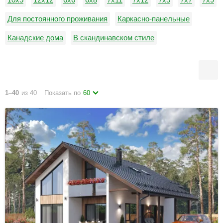
Для постоянного проживания
Каркасно-панельные
Канадские дома
В скандинавском стиле
В стиле барнхаус
С вальмовой кровлей
С тремя спальнями
Со вторым светом
Дачные дома
1
–
40
из 40
Показать по
60