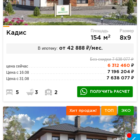
Площадь
Размер
Кадис
2
154 м
8х9
В ипотеку:
от 42 888 ₽/мес.
Без скидки 7 638 077 ₽
6 312 460
₽
цена сейчас
7 196 204 ₽
Цена с 16.08
7 638 077 ₽
Цена с 31.08
ПОЛУЧИТЬ РАСЧЕТ
5
3
2
Хит продаж!
ТОП
ЭКО