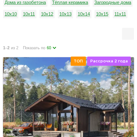
Дома из газобетона
Тёплая керамика
Загородные дома
10х10
10х11
10х12
10х13
10х14
10х15
11х11
11х12
11х13
11х14
11х15
12х12
1
–
2
из 2
Показать по
60
ТОП
Рассрочка 2 года