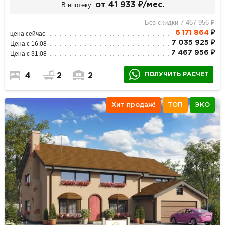
В ипотеку:
от 41 933 ₽/мес.
Без скидки 7 467 956 ₽
6 171 864
₽
цена сейчас
7 035 925 ₽
Цена с 16.08
7 467 956 ₽
Цена с 31.08
ПОЛУЧИТЬ РАСЧЕТ
4
2
2
Хит продаж!
ТОП
ЭКО