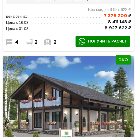
Без скидки 8 927 622 ₽
7 378 200
₽
цена сейчас
8 411 148 ₽
Цена с 16.08
8 927 622 ₽
Цена с 31.08
ПОЛУЧИТЬ РАСЧЕТ
4
2
2
ЭКО