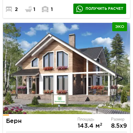
ПОЛУЧИТЬ РАСЧЕТ
2
1
1
ЭКО
Площадь
Размер
Берн
2
143.4 м
8.5х9