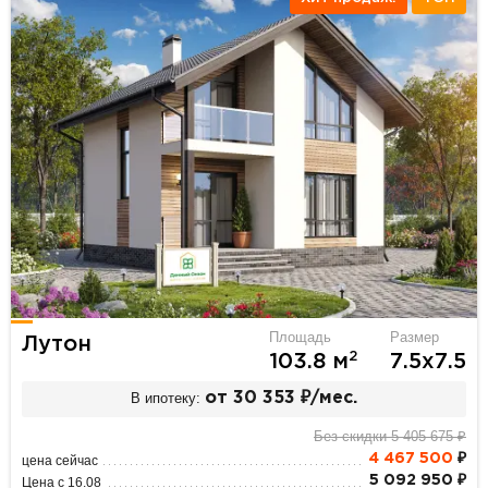
Площадь
Размер
Лутон
2
103.8 м
7.5х7.5
В ипотеку:
от 30 353 ₽/мес.
Без скидки 5 405 675 ₽
4 467 500
₽
цена сейчас
5 092 950 ₽
Цена с 16.08