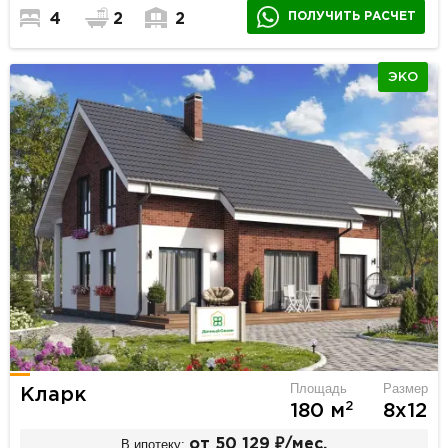
ПОЛУЧИТЬ РАСЧЕТ
4
2
2
ЭКО
Площадь
Размер
Кларк
2
180 м
8х12
В ипотеку:
от 50 129 ₽/мес.