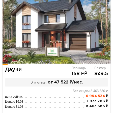
Площадь
Размер
Дауни
2
158 м
8х9.5
В ипотеку:
от 47 522 ₽/мес.
Без скидки 8 463 386 ₽
6 994 534
₽
цена сейчас
7 973 768 ₽
Цена с 16.08
8 463 386 ₽
Цена с 31.08