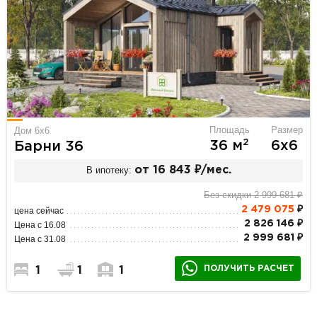
Площадь
Размер
Дом 6х6
2
36 м
6х6
Барни 36
В ипотеку:
от 16 843 ₽/мес.
Без скидки 2 999 681 ₽
2 479 075
₽
цена сейчас
2 826 146 ₽
Цена с 16.08
2 999 681 ₽
Цена с 31.08
ПОЛУЧИТЬ РАСЧЕТ
1
1
1