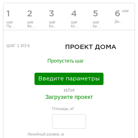
шаг
1
2
3
4
5
6
Данные
шаг
шаг
шаг
шаг
шаг
Проект
Фундамент
Каркас и стены
Коммуникации
Крыша
ШАГ 1 ИЗ 6
ПРОЕКТ ДОМА
Пропустить шаг
Введите параметры
или
Загрузите проект
Площадь, м
2
Линейный размер, м