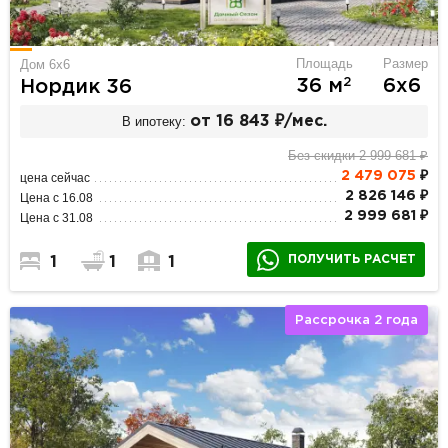
Площадь
Размер
Дом 6х6
2
36 м
6х6
Нордик 36
В ипотеку:
от 16 843 ₽/мес.
Без скидки 2 999 681 ₽
2 479 075
₽
цена сейчас
2 826 146 ₽
Цена с 16.08
2 999 681 ₽
Цена с 31.08
ПОЛУЧИТЬ РАСЧЕТ
1
1
1
Рассрочка 2 года