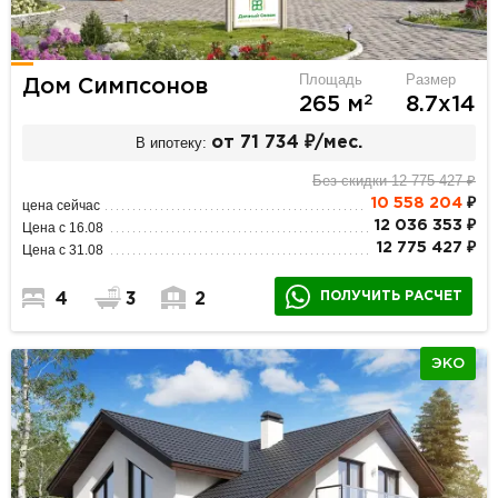
Площадь
Размер
Дом Симпсонов
2
265 м
8.7х14
В ипотеку:
от 71 734 ₽/мес.
Без скидки 12 775 427 ₽
10 558 204
₽
цена сейчас
12 036 353 ₽
Цена с 16.08
12 775 427 ₽
Цена с 31.08
ПОЛУЧИТЬ РАСЧЕТ
4
3
2
ЭКО