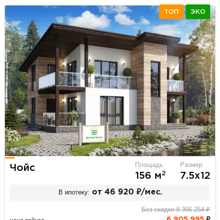
ТОП
ЭКО
Площадь
Размер
Чойс
2
156 м
7.5х12
В ипотеку:
от 46 920 ₽/мес.
Без скидки 8 356 254 ₽
6 905 995
₽