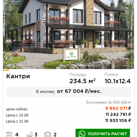
Площадь
Размер
Кантри
2
234.5 м
10.1х12.4
В ипотеку:
от 67 004 ₽/мес.
Без скидки 11 933 106 ₽
9 862 071
₽
цена сейчас
11 242 761 ₽
Цена с 16.08
11 933 106 ₽
Цена с 31.08
ПОЛУЧИТЬ РАСЧЕТ
4
3
2