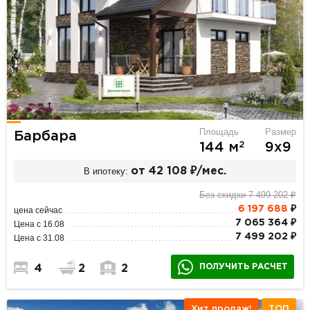
Площадь
Размер
Барбара
2
144 м
9х9
В ипотеку:
от 42 108 ₽/мес.
Без скидки 7 499 202 ₽
6 197 688
₽
цена сейчас
7 065 364 ₽
Цена с 16.08
7 499 202 ₽
Цена с 31.08
ПОЛУЧИТЬ РАСЧЕТ
4
2
2
Хит продаж!
ТОП