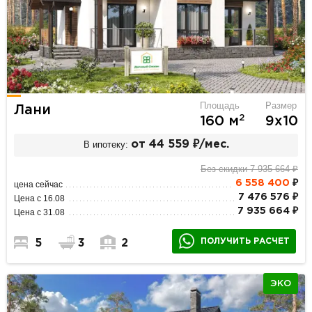
Площадь
Размер
Лани
2
160 м
9х10
В ипотеку:
от 44 559 ₽/мес.
Без скидки 7 935 664 ₽
6 558 400
₽
цена сейчас
7 476 576 ₽
Цена с 16.08
7 935 664 ₽
Цена с 31.08
ПОЛУЧИТЬ РАСЧЕТ
5
3
2
ЭКО