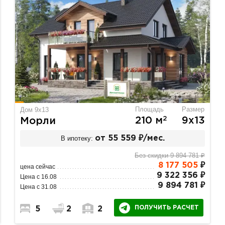
Площадь
Размер
Дом 9х13
2
210 м
9х13
Морли
В ипотеку:
от 55 559 ₽/мес.
Без скидки 9 894 781 ₽
8 177 505
₽
цена сейчас
9 322 356 ₽
Цена с 16.08
9 894 781 ₽
Цена с 31.08
ПОЛУЧИТЬ РАСЧЕТ
5
2
2