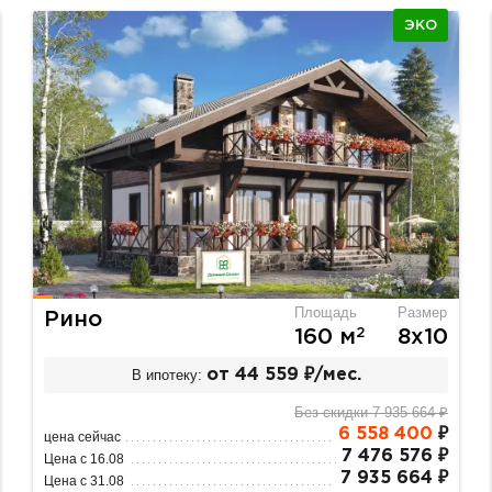
ЭКО
Площадь
Размер
Рино
2
160 м
8х10
В ипотеку:
от 44 559 ₽/мес.
Без скидки 7 935 664 ₽
6 558 400
₽
цена сейчас
7 476 576 ₽
Цена с 16.08
7 935 664 ₽
Цена с 31.08