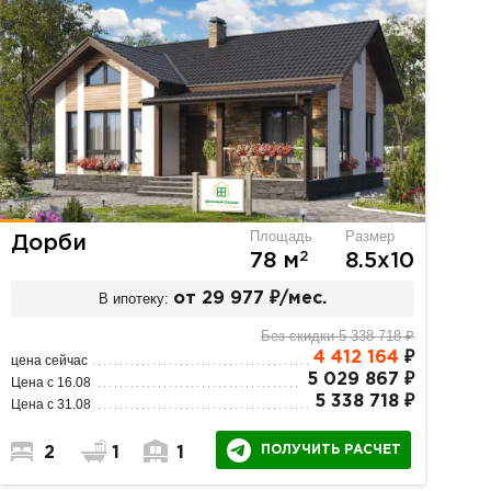
Площадь
Размер
Дорби
2
78 м
8.5х10
В ипотеку:
от 29 977 ₽/мес.
Без скидки 5 338 718 ₽
4 412 164
₽
цена сейчас
5 029 867 ₽
Цена с 16.08
5 338 718 ₽
Цена с 31.08
ПОЛУЧИТЬ РАСЧЕТ
2
1
1