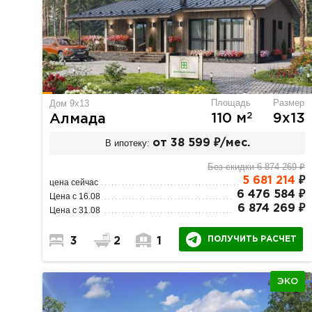
Площадь
Размер
Дом 9х13
2
110 м
9х13
Алмада
В ипотеку:
от 38 599 ₽/мес.
Без скидки 6 874 269 ₽
5 681 214
₽
цена сейчас
6 476 584 ₽
Цена с 16.08
6 874 269 ₽
Цена с 31.08
ПОЛУЧИТЬ РАСЧЕТ
3
2
1
ЭКО