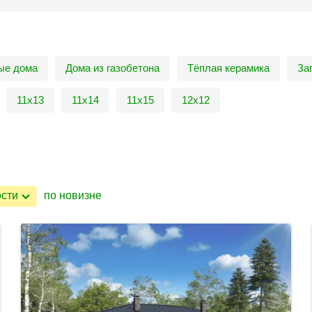
ые дома
Дома из газобетона
Тёплая керамика
За
11х13
11х14
11х15
12х12
ости
по новизне