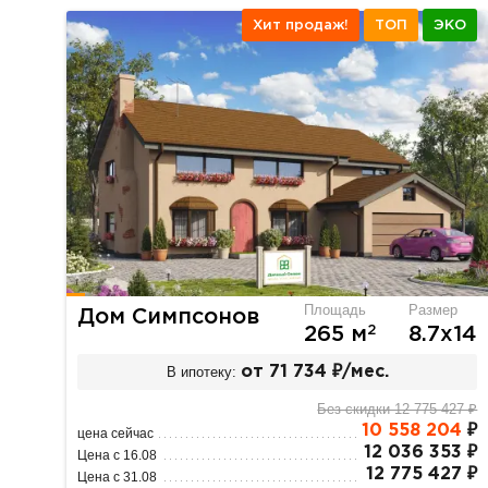
Хит продаж!
ТОП
ЭКО
Площадь
Размер
Дом Симпсонов
2
265 м
8.7х14
В ипотеку:
от 71 734 ₽/мес.
Без скидки 12 775 427 ₽
10 558 204
₽
цена сейчас
12 036 353 ₽
Цена с 16.08
12 775 427 ₽
Цена с 31.08