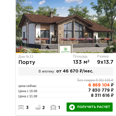
Площадь
Размер
Дом 9х13
2
133 м
9х13.7
Порту
В ипотеку:
от 46 670 ₽/мес.
Без скидки 8 311 616 ₽
6 869 104
₽
цена сейчас
7 830 779 ₽
Цена с 16.08
8 311 616 ₽
Цена с 31.08
ПОЛУЧИТЬ РАСЧЕТ
3
2
1