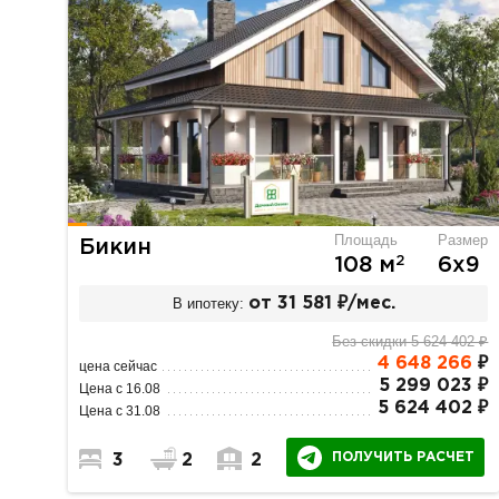
Площадь
Размер
Бикин
2
108 м
6х9
В ипотеку:
от 31 581 ₽/мес.
Без скидки 5 624 402 ₽
4 648 266
₽
цена сейчас
5 299 023 ₽
Цена с 16.08
5 624 402 ₽
Цена с 31.08
ПОЛУЧИТЬ РАСЧЕТ
3
2
2