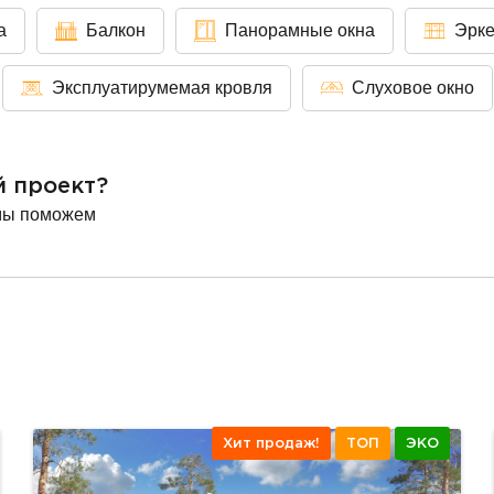
а
Балкон
Панорамные окна
Эрк
Эксплуатирумемая кровля
Слуховое окно
й проект?
мы поможем
Хит продаж!
ТОП
ЭКО