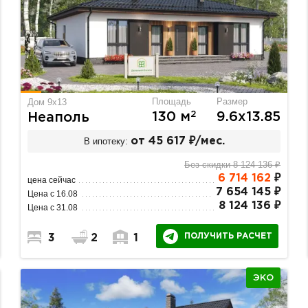
Площадь
Размер
Дом 9х13
2
130 м
9.6х13.85
Неаполь
В ипотеку:
от 45 617 ₽/мес.
Без скидки 8 124 136 ₽
6 714 162
₽
цена сейчас
7 654 145 ₽
Цена с 16.08
8 124 136 ₽
Цена с 31.08
ПОЛУЧИТЬ РАСЧЕТ
3
2
1
ЭКО