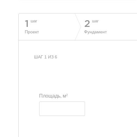
шаг
шаг
1
2
Проект
Фундамент
ШАГ 1 ИЗ 6
2
Площадь, м