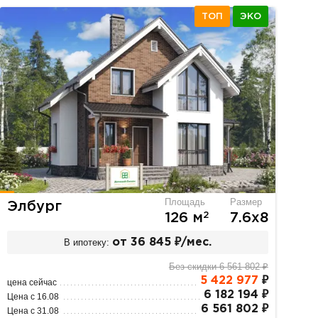
ТОП
ЭКО
Площадь
Размер
Элбург
2
126 м
7.6х8
В ипотеку:
от 36 845 ₽/мес.
Без скидки 6 561 802 ₽
5 422 977
₽
цена сейчас
6 182 194 ₽
Цена с 16.08
6 561 802 ₽
Цена с 31.08