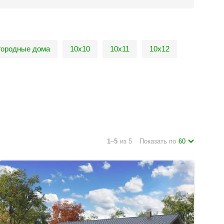
городные дома
10х10
10х11
10х12
1
–
5
из 5
Показать по
60