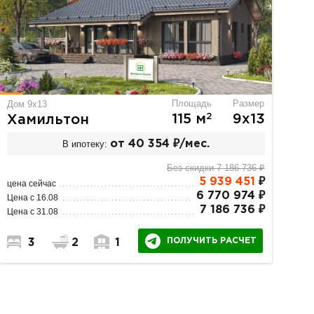
Площадь
Размер
Дом 9х13
2
115 м
9х13
Хамильтон
В ипотеку:
от 40 354 ₽/мес.
Без скидки 7 186 736 ₽
5 939 451
₽
цена сейчас
6 770 974 ₽
Цена с 16.08
7 186 736 ₽
Цена с 31.08
ПОЛУЧИТЬ РАСЧЕТ
3
2
1