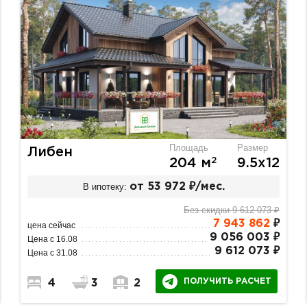
Площадь
Размер
Либен
2
204 м
9.5х12
В ипотеку:
от 53 972 ₽/мес.
Без скидки 9 612 073 ₽
7 943 862
₽
цена сейчас
9 056 003 ₽
Цена с 16.08
9 612 073 ₽
Цена с 31.08
ПОЛУЧИТЬ РАСЧЕТ
4
3
2