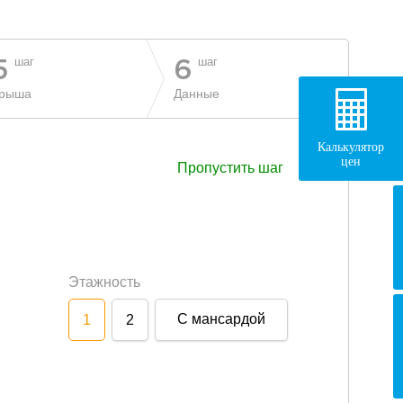
шаг
шаг
5
6
рыша
Данные
Калькулятор
цен
Пропустить шаг
Этажность
С мансардой
1
2