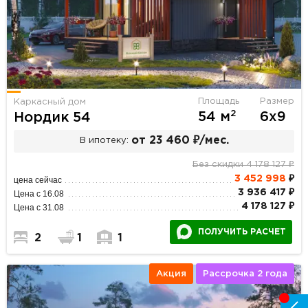
Площадь
Размер
Каркасный дом
2
54 м
6х9
Нордик 54
от 23 460 ₽/мес.
В ипотеку:
Без скидки 4 178 127 ₽
3 452 998
₽
цена сейчас
3 936 417 ₽
Цена с 16.08
4 178 127 ₽
Цена с 31.08
ПОЛУЧИТЬ РАСЧЕТ
2
1
1
Акция
Рассрочка 2 года