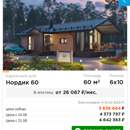
Площадь
Размер
Каркасный дом
2
60 м
6х10
Нордик 60
от 26 067 ₽/мес.
В ипотеку:
Без скидки 4 642 363 ₽
3 836 664
₽
цена сейчас
4 373 797 ₽
Цена с 16.08
4 642 363 ₽
Цена с 31.08