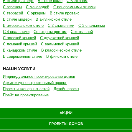
В стиле фахверк
В стиле шале
С балконом
С гаражом
С мансардой
С панорамными окнами
С террасой
С эркером
В стиле прованс
В стиле модерн
В английском стиле
В американском стиле
С 2 спальнями
С 3 спальнями
С 4 спальнями
Со вторым цветом
С котельной
С плоской крышей
С двускатной крышей
С ломаной крышей
С вальмовой крышей
В канадском стиле
В классическом стиле
В современном стиле
В финском стиле
НАШИ УСЛУГИ
Индивидуальное проектирование домов
Архитектурно-строительный проект
Проект инженерных сетей
Дизайн проект
Прайс на проектирование
АКЦИИ
ПРОЕКТЫ ДОМОВ