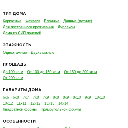
ТИП ДОМА
Каркасные
Фахверк
Блочные
Дачные (летние)
Для постоянного проживания
Дуплексы
Дома из СИП панелей
ЭТАЖНОСТЬ
Одноэтажные
Двухэтажные
ПЛОЩАДЬ
До 100 кв.м
От 100 до 150 кв.м
От 150 до 200 кв.м
От 200 кв.м
ГАБАРИТЫ ДОМА
6х6
6х8
7х7
7х8
7х9
8х8
8х9
8х10
9х9
10х10
10х12
11х11
12х12
13х13
14х14
Квадратной формы
Прямоугольной формы
ОСОБЕННОСТИ