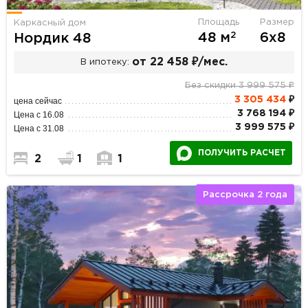
Площадь
Размер
Каркасный дом
2
48 м
6х8
Нордик 48
от 22 458 ₽/мес.
В ипотеку:
Без скидки 3 999 575 ₽
3 305 434
₽
цена сейчас
3 768 194 ₽
Цена с 16.08
3 999 575 ₽
Цена с 31.08
ПОЛУЧИТЬ РАСЧЕТ
2
1
1
Рассрочка 2 года