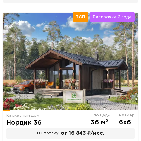
ТОП
Рассрочка 2 года
Площадь
Размер
Каркасный дом
2
36 м
6х6
Нордик 36
от 16 843 ₽/мес.
В ипотеку: