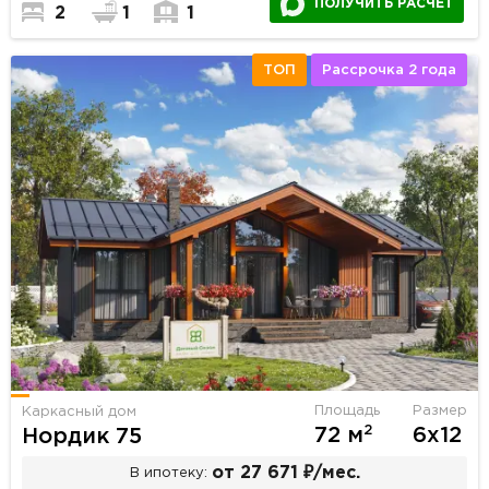
ПОЛУЧИТЬ РАСЧЕТ
2
1
1
ТОП
Рассрочка 2 года
Площадь
Размер
Каркасный дом
2
72 м
6х12
Нордик 75
от 27 671 ₽/мес.
В ипотеку: