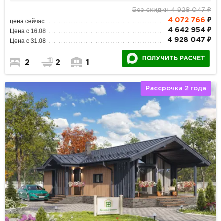
Без скидки 4 928 047 ₽
4 072 766
₽
цена сейчас
4 642 954 ₽
Цена с 16.08
4 928 047 ₽
Цена с 31.08
ПОЛУЧИТЬ РАСЧЕТ
2
2
1
Рассрочка 2 года