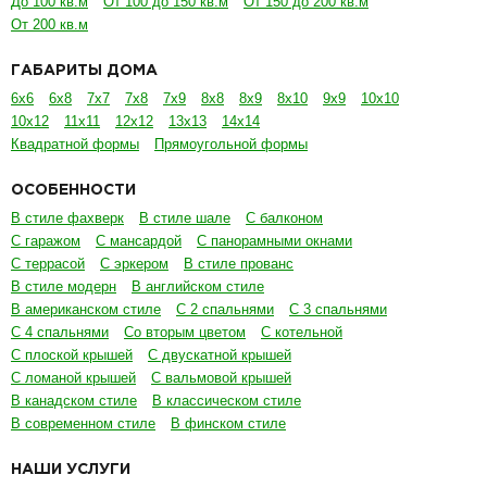
До 100 кв.м
От 100 до 150 кв.м
От 150 до 200 кв.м
От 200 кв.м
ГАБАРИТЫ ДОМА
6х6
6х8
7х7
7х8
7х9
8х8
8х9
8х10
9х9
10х10
10х12
11х11
12х12
13х13
14х14
Квадратной формы
Прямоугольной формы
ОСОБЕННОСТИ
В стиле фахверк
В стиле шале
С балконом
С гаражом
С мансардой
С панорамными окнами
С террасой
С эркером
В стиле прованс
В стиле модерн
В английском стиле
В американском стиле
С 2 спальнями
С 3 спальнями
С 4 спальнями
Со вторым цветом
С котельной
С плоской крышей
С двускатной крышей
С ломаной крышей
С вальмовой крышей
В канадском стиле
В классическом стиле
В современном стиле
В финском стиле
НАШИ УСЛУГИ