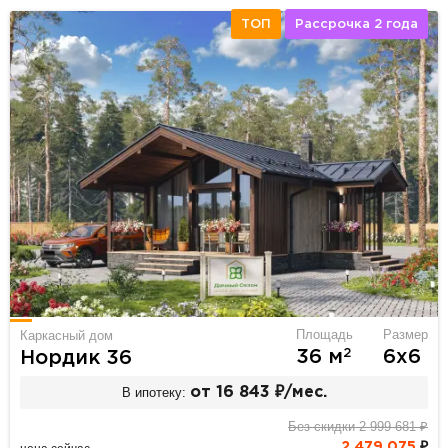
ТОП
Рассрочка 2 года
Площадь
Размер
Каркасный дом
2
36 м
6х6
Нордик 36
В ипотеку:
от 16 843 ₽/мес.
Без скидки 2 999 681 ₽
2 479 075
₽