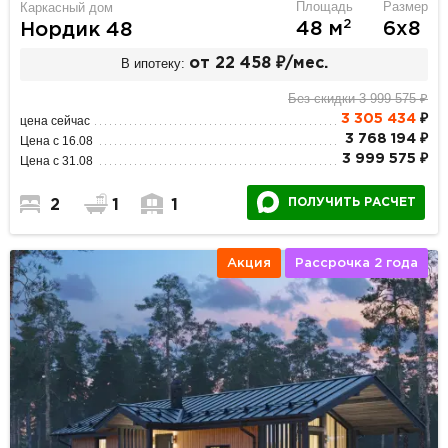
Площадь
Размер
Каркасный дом
2
48 м
6х8
Нордик 48
В ипотеку:
от 22 458 ₽/мес.
Без скидки 3 999 575 ₽
3 305 434
₽
цена сейчас
3 768 194 ₽
Цена с 16.08
3 999 575 ₽
Цена с 31.08
ПОЛУЧИТЬ РАСЧЕТ
2
1
1
Акция
Рассрочка 2 года