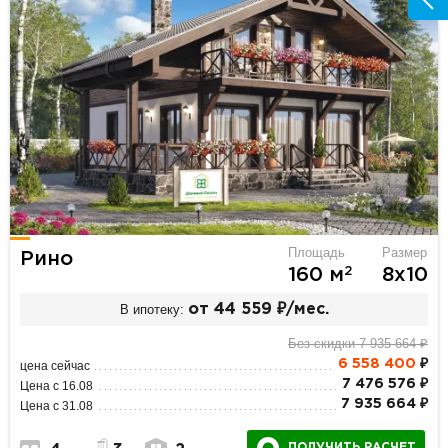
Площадь
Размер
Рино
2
160 м
8х10
В ипотеку:
от 44 559 ₽/мес.
Без скидки 7 935 664 ₽
6 558 400
₽
цена сейчас
7 476 576 ₽
Цена с 16.08
7 935 664 ₽
Цена с 31.08
ПОЛУЧИТЬ РАСЧЕТ