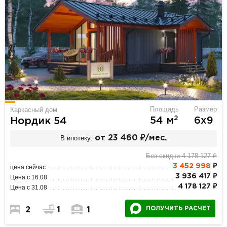
Площадь
Размер
Каркасный дом
2
54 м
6х9
Нордик 54
В ипотеку:
от 23 460 ₽/мес.
Без скидки 4 178 127 ₽
3 452 998
₽
цена сейчас
3 936 417 ₽
Цена с 16.08
4 178 127 ₽
Цена с 31.08
ПОЛУЧИТЬ РАСЧЕТ
2
1
1