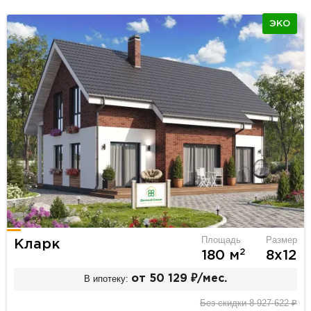
ЭКО
Площадь
Размер
Кларк
2
180 м
8х12
В ипотеку:
от 50 129 ₽/мес.
Без скидки 8 927 622 ₽