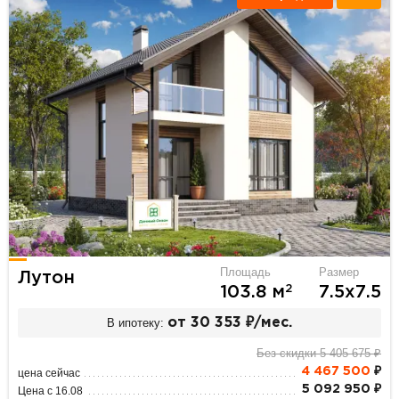
Площадь
Размер
Лутон
2
103.8 м
7.5х7.5
В ипотеку:
от 30 353 ₽/мес.
Без скидки 5 405 675 ₽
4 467 500
₽
цена сейчас
5 092 950 ₽
Цена с 16.08