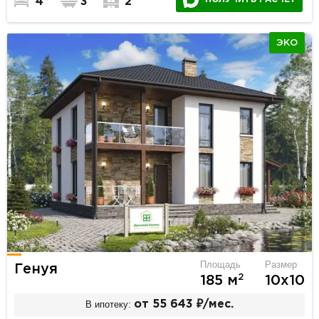
4
3
2
ЭКО
Площадь
Размер
Генуя
2
185 м
10х10
В ипотеку:
от 55 643 ₽/мес.