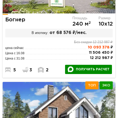
Площадь
Размер
Богнер
2
240 м
10х12
В ипотеку:
от 68 576 ₽/мес.
Без скидки 12 212 987 ₽
10 093 378
₽
цена сейчас
11 506 450 ₽
Цена с 16.08
12 212 987 ₽
Цена с 31.08
ПОЛУЧИТЬ РАСЧЕТ
5
3
2
ТОП
ЭКО