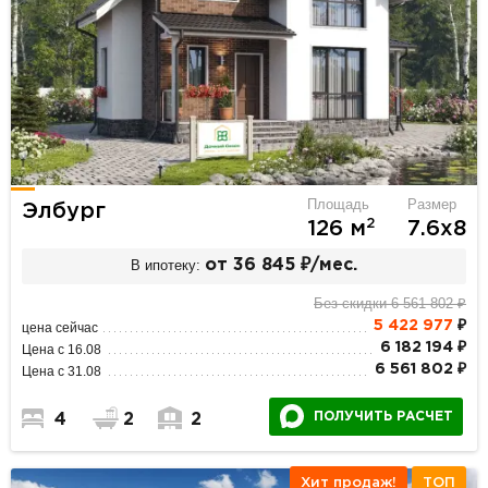
Площадь
Размер
Элбург
2
126 м
7.6х8
В ипотеку:
от 36 845 ₽/мес.
Без скидки 6 561 802 ₽
5 422 977
₽
цена сейчас
6 182 194 ₽
Цена с 16.08
6 561 802 ₽
Цена с 31.08
ПОЛУЧИТЬ РАСЧЕТ
4
2
2
Хит продаж!
ТОП