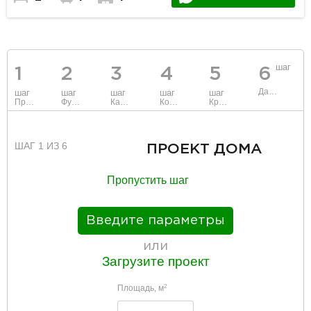
шаг
1
2
3
4
5
6
Данные
шаг
шаг
шаг
шаг
шаг
Проект
Фундамент
Каркас и стены
Коммуникации
Крыша
ШАГ 1 ИЗ 6
ПРОЕКТ ДОМА
Пропустить шаг
Введите параметры
или
Загрузите проект
Площадь, м
2