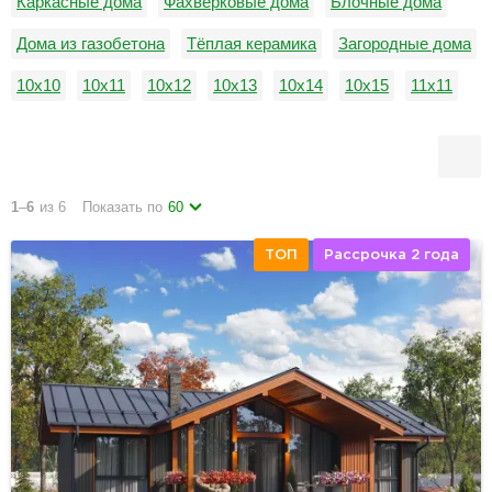
Каркасные дома
Фахверковые дома
Блочные дома
Дома из газобетона
Тёплая керамика
Загородные дома
10х10
10х11
10х12
10х13
10х14
10х15
11х11
11х12
11х13
11х14
11х15
12х12
1
–
6
из 6
Показать по
60
ТОП
Рассрочка 2 года