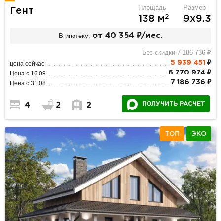
Площадь
Размер
Гент
2
138 м
9х9.3
В ипотеку:
от 40 354 ₽/мес.
Без скидки 7 186 736 ₽
5 939 451
₽
цена сейчас
6 770 974 ₽
Цена с 16.08
7 186 736 ₽
Цена с 31.08
ПОЛУЧИТЬ РАСЧЕТ
4
2
2
ТОП
ЭКО