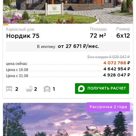
Площадь
Размер
Каркасный дом
2
72 м
6х12
Нордик 75
В ипотеку:
от 27 671 ₽/мес.
Без скидки 4 928 047 ₽
4 072 766
₽
цена сейчас
4 642 954 ₽
Цена с 16.08
4 928 047 ₽
Цена с 31.08
ПОЛУЧИТЬ РАСЧЕТ
2
2
1
Рассрочка 2 года