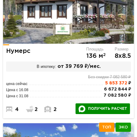
Площадь
Размер
Нумерс
2
136 м
8х8.5
В ипотеку:
от 39 769 ₽/мес.
Без скидки 7 082 580 ₽
5 853 372
₽
цена сейчас
6 672 844 ₽
Цена с 16.08
7 082 580 ₽
Цена с 31.08
ПОЛУЧИТЬ РАСЧЕТ
4
2
2
ТОП
ЭКО