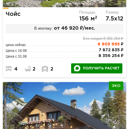
Площадь
Размер
Чойс
2
156 м
7.5х12
В ипотеку:
от 46 920 ₽/мес.
Без скидки 8 356 254 ₽
6 905 995
₽
цена сейчас
7 872 835 ₽
Цена с 16.08
8 356 254 ₽
Цена с 31.08
ПОЛУЧИТЬ РАСЧЕТ
4
2
2
ЭКО