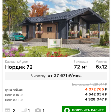
Площадь
Размер
Каркасный дом
2
72 м
6х12
Нордик 72
В ипотеку:
от 27 671 ₽/мес.
Без скидки 4 928 047 ₽
4 072 766
₽
цена сейчас
4 642 954 ₽
Цена с 16.08
4 928 047 ₽
Цена с 31.08
ПОЛУЧИТЬ РАСЧЕТ
2
1
1