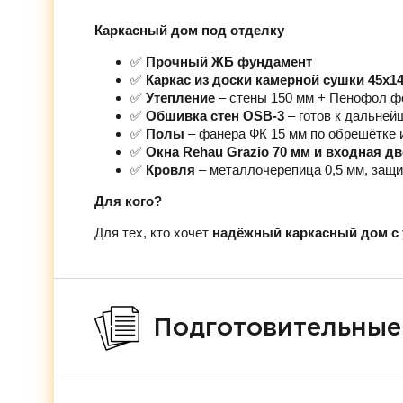
Каркасный дом под отделку
✅
Прочный ЖБ фундамент
✅
Каркас из доски камерной сушки 45х1
✅
Утепление
– стены 150 мм + Пенофол ф
✅
Обшивка стен OSB-3
– готов к дальней
✅
Полы
– фанера ФК 15 мм по обрешётке 
✅
Окна Rehau Grazio 70 мм и входная д
✅
Кровля
– металлочерепица 0,5 мм, защи
Для кого?
Для тех, кто хочет
надёжный каркасный дом с 
Подготовительные