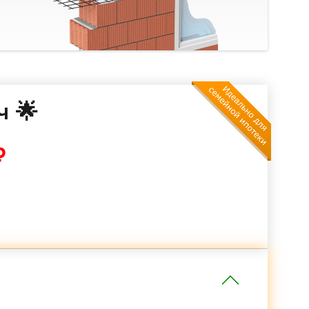
ч 🌟
₽