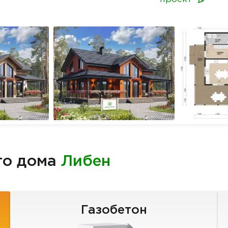
го дома
Либен
Газобетон