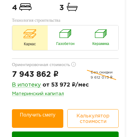
4
3
Технология строительства
Газобетон
Керамика
Каркас
Ориентировочная стоимость
i
Без скидки
i
7 943 862
9 612 073
i
i
В ипотеку
от 53 972
/мес
Материнский капитал
Получить смету
Калькулятор
стоимости