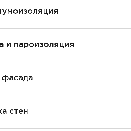
шумоизоляция
а и пароизоляция
 фасада
а стен