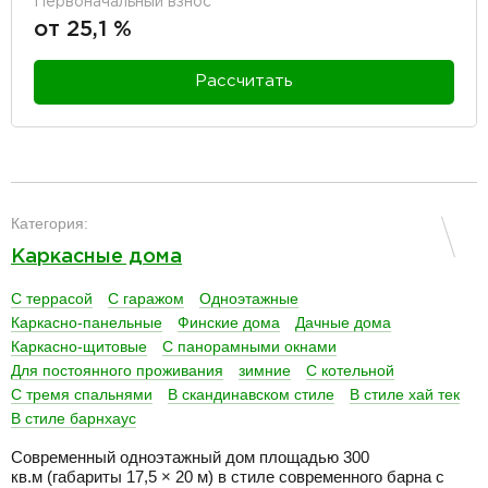
Первоначальный взнос
от 25,1 %
Рассчитать
разделитель
Категория:
Каркасные дома
С террасой
С гаражом
Одноэтажные
Каркасно-панельные
Финские дома
Дачные дома
Каркасно-щитовые
С панорамными окнами
Для постоянного проживания
зимние
С котельной
С тремя спальнями
В скандинавском стиле
В стиле хай тек
В стиле барнхаус
Современный одноэтажный дом площадью 300
кв.м (габариты 17,5 × 20 м) в стиле современного барна с