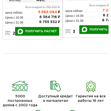
ипотеку:
мес.
Без скидки 8 
Без скидки 6 755 532 ₽
7 23
цена сейчас
5 583 084
₽
цена сейчас
8 24
Цена с 16.08
6 364 716 ₽
Цена с 16.08
8 74
Цена с 31.08
6 755 532 ₽
Цена с 31.08
ПОЛУЧИТЬ Р
3
2
1
ПОЛУЧИТЬ РАСЧЕТ
2
2
1
5000
Доступный кредит
Гарантия на все
построенных
и маткапитал
работы 16 лет
домов с 2002 года