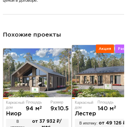
ценой в договоре.
разделитель
Похожие проекты
Акция
Рас
Площадь
Р
Площадь
Размер
Каркасный
Каркасный
дом
дом
2
140 м
2
94 м
9х10.5
Лестер
Ниор
В
от 37 932 ₽/
В ипотеку:
от 49 126 ₽