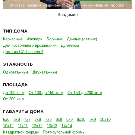
Владимир
ТИП ДОМА
Каркасные
Фахверк
Блочные
Дачные (летние)
Для постоянного проживания
Дуплексы
Дома из СИП панелей
ЭТАЖНОСТЬ
Одноэтажные
Двухэтажные
ПЛОЩАДЬ
До 100 кв.м
От 100 до 150 кв.м
От 150 до 200 кв.м
От 200 кв.м
ГАБАРИТЫ ДОМА
6х6
6х8
7х7
7х8
7х9
8х8
8х9
8х10
9х9
10х10
10х12
11х11
12х12
13х13
14х14
Квадратной формы
Прямоугольной формы