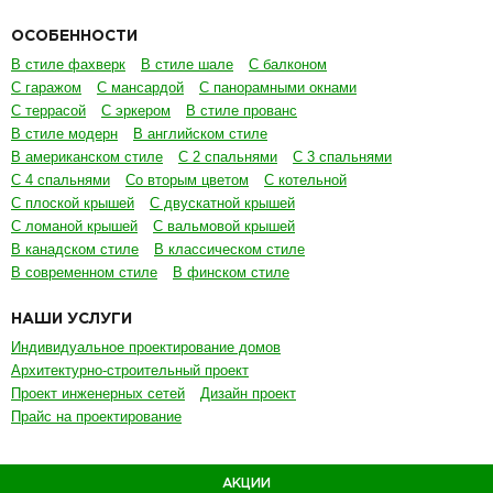
ОСОБЕННОСТИ
В стиле фахверк
В стиле шале
С балконом
С гаражом
С мансардой
С панорамными окнами
С террасой
С эркером
В стиле прованс
В стиле модерн
В английском стиле
В американском стиле
С 2 спальнями
С 3 спальнями
С 4 спальнями
Со вторым цветом
С котельной
С плоской крышей
С двускатной крышей
С ломаной крышей
С вальмовой крышей
В канадском стиле
В классическом стиле
В современном стиле
В финском стиле
НАШИ УСЛУГИ
Индивидуальное проектирование домов
Архитектурно-строительный проект
Проект инженерных сетей
Дизайн проект
Прайс на проектирование
АКЦИИ