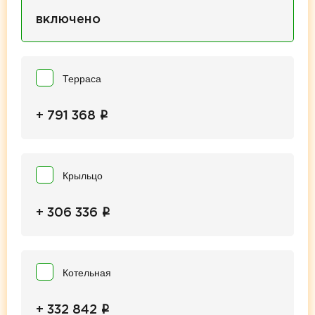
включено
Терраса
i
+ 791 368
Крыльцо
i
+ 306 336
Котельная
i
+ 332 842