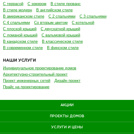
С террасой
С эркером
В стиле прованс
В стиле модерн
В английском стиле
В американском стиле
С 2 спальнями
С 3 спальнями
С 4 спальнями
Со вторым цветом
С котельной
С плоской крышей
С двускатной крышей
С ломаной крышей
С вальмовой крышей
В канадском стиле
В классическом стиле
В современном стиле
В финском стиле
НАШИ УСЛУГИ
Индивидуальное проектирование домов
Архитектурно-строительный проект
Проект инженерных сетей
Дизайн проект
Прайс на проектирование
АКЦИИ
ПРОЕКТЫ ДОМОВ
УСЛУГИ И ЦЕНЫ