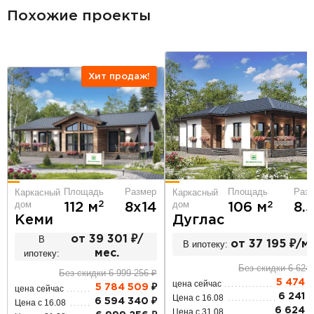
Похожие проекты
Хит продаж!
Площадь
Размер
Площадь
Раз
Каркасный
Каркасный
дом
дом
2
2
112 м
8х14
106 м
8.
Кеми
Дуглас
В
от 39 301 ₽/
В ипотеку:
от 37 195 ₽/ме
ипотеку:
мес.
Без скидки 6 624
Без скидки 6 999 256 ₽
5 474 
цена сейчас
5 784 509
₽
цена сейчас
6 241 
Цена с 16.08
6 594 340 ₽
Цена с 16.08
6 624 2
Цена с 31.08