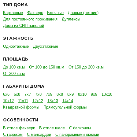
ТИП ДОМА
Каркасные
Фахверк
Блочные
Дачные (летние)
Для постоянного проживания
Дуплексы
Дома из СИП панелей
ЭТАЖНОСТЬ
Одноэтажные
Двухэтажные
ПЛОЩАДЬ
До 100 кв.м
От 100 до 150 кв.м
От 150 до 200 кв.м
От 200 кв.м
ГАБАРИТЫ ДОМА
6х6
6х8
7х7
7х8
7х9
8х8
8х9
8х10
9х9
10х10
10х12
11х11
12х12
13х13
14х14
Квадратной формы
Прямоугольной формы
ОСОБЕННОСТИ
В стиле фахверк
В стиле шале
С балконом
С гаражом
С мансардой
С панорамными окнами