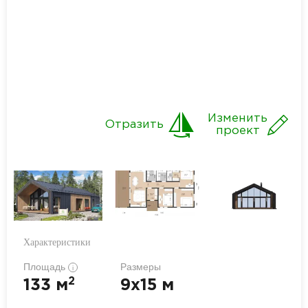
Изменить
Отразить
проект
Характеристики
Площадь
Размеры
i
2
133 м
9x15 м