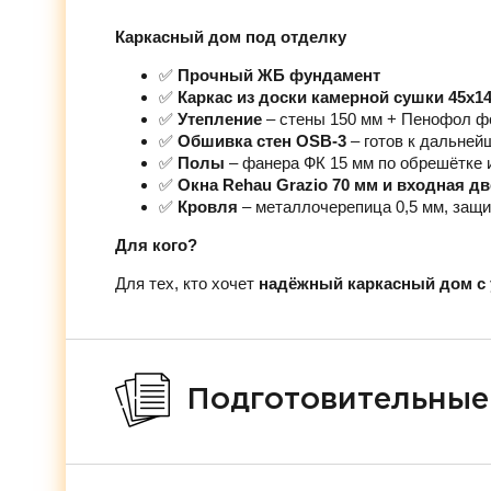
Каркасный дом под отделку
✅
Прочный ЖБ фундамент
✅
Каркас из доски камерной сушки 45х1
✅
Утепление
– стены 150 мм + Пенофол ф
✅
Обшивка стен OSB-3
– готов к дальней
✅
Полы
– фанера ФК 15 мм по обрешётке 
✅
Окна Rehau Grazio 70 мм и входная д
✅
Кровля
– металлочерепица 0,5 мм, защи
Для кого?
Для тех, кто хочет
надёжный каркасный дом с 
Подготовительные