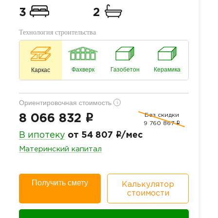
3
2
Технология строительства
Фахверк
Газобетон
Керамика
Каркас
Ориентировочная стоимость
i
Без скидки
i
8 066 832
9 760 867
i
i
В ипотеку
от 54 807
/мес
Материнский капитал
Получить смету
Калькулятор
стоимости