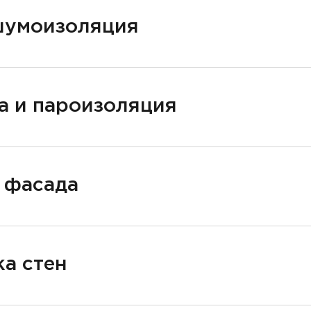
шумоизоляция
а и пароизоляция
 фасада
а стен