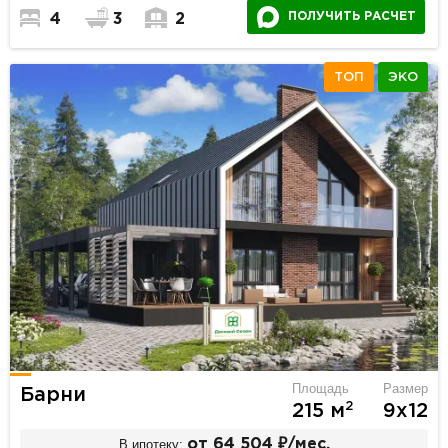
ПОЛУЧИТЬ РАСЧЕТ
4
3
2
ТОП
ЭКО
Площадь
Размер
Барни
2
215 м
9х12
В ипотеку:
от 64 504 ₽/мес.