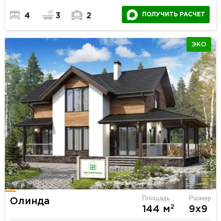
ПОЛУЧИТЬ РАСЧЕТ
4
3
2
ЭКО
Площадь
Размер
Олинда
2
144 м
9х9