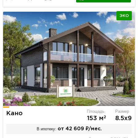
ЭКО
Площадь
Размер
Кано
2
153 м
8.5х9
В ипотеку:
от 42 609 ₽/мес.