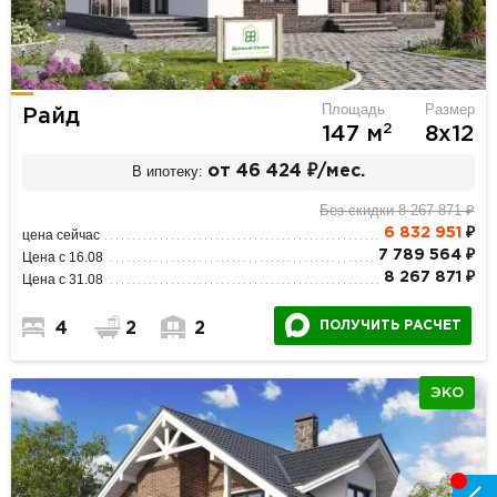
Площадь
Размер
Райд
2
147 м
8х12
В ипотеку:
от 46 424 ₽/мес.
Без скидки 8 267 871 ₽
6 832 951
₽
цена сейчас
7 789 564 ₽
Цена с 16.08
8 267 871 ₽
Цена с 31.08
ПОЛУЧИТЬ РАСЧЕТ
4
2
2
ЭКО