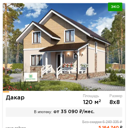
ЭКО
Площадь
Размер
Дакар
2
120 м
8х8
В ипотеку:
от 35 090 ₽/мес.
Без скидки 6 249 335 ₽
5 164 740
₽