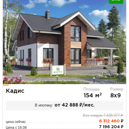
Площадь
Размер
Кадис
2
154 м
8х9
В ипотеку:
от 42 888 ₽/мес.
Без скидки 7 638 077 ₽
6 312 460
₽
цена сейчас
7 196 204 ₽
Цена с 16.08