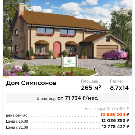
Площадь
Размер
Дом Симпсонов
2
265 м
8.7х14
В ипотеку:
от 71 734 ₽/мес.
Без скидки 12 775 427 ₽
10 558 204
₽
цена сейчас
12 036 353 ₽
Цена с 16.08
12 775 427 ₽
Цена с 31.08