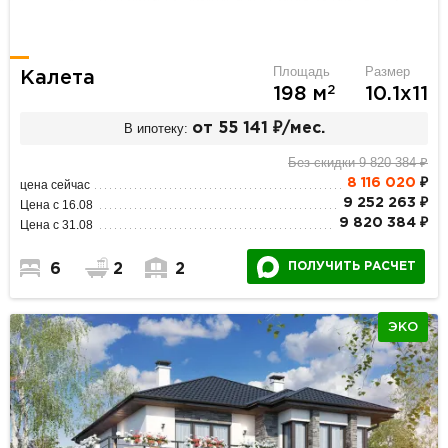
Площадь
Размер
Калета
2
198 м
10.1х11
В ипотеку:
от 55 141 ₽/мес.
Без скидки 9 820 384 ₽
8 116 020
₽
цена сейчас
9 252 263 ₽
Цена с 16.08
9 820 384 ₽
Цена с 31.08
ПОЛУЧИТЬ РАСЧЕТ
6
2
2
ЭКО