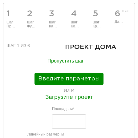
шаг
1
2
3
4
5
6
Данные
шаг
шаг
шаг
шаг
шаг
Проект
Фундамент
Каркас и стены
Коммуникации
Крыша
ШАГ 1 ИЗ 6
ПРОЕКТ ДОМА
Пропустить шаг
Введите параметры
или
Загрузите проект
Площадь, м
2
Линейный размер, м