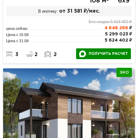
108 м
6х9
В ипотеку:
от 31 581 ₽/мес.
Без скидки 5 624 402 ₽
4 648 266
₽
цена сейчас
5 299 023 ₽
Цена с 16.08
5 624 402 ₽
Цена с 31.08
ПОЛУЧИТЬ РАСЧЕТ
3
2
2
ЭКО