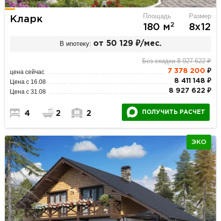
Площадь
Размер
Кларк
2
180 м
8х12
В ипотеку:
от 50 129 ₽/мес.
Без скидки 8 927 622 ₽
7 378 200
₽
цена сейчас
8 411 148 ₽
Цена с 16.08
8 927 622 ₽
Цена с 31.08
ПОЛУЧИТЬ РАСЧЕТ
4
2
2
ЭКО