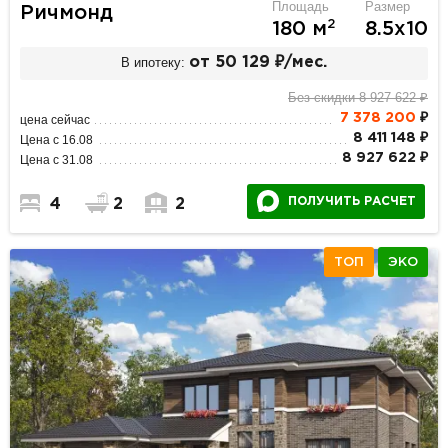
Площадь
Размер
Ричмонд
2
180 м
8.5х10
В ипотеку:
от 50 129 ₽/мес.
Без скидки 8 927 622 ₽
7 378 200
₽
цена сейчас
8 411 148 ₽
Цена с 16.08
8 927 622 ₽
Цена с 31.08
ПОЛУЧИТЬ РАСЧЕТ
4
2
2
ТОП
ЭКО