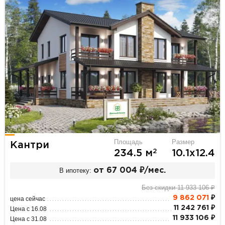
Площадь
Размер
Кантри
2
234.5 м
10.1х12.4
В ипотеку:
от 67 004 ₽/мес.
Без скидки 11 933 106 ₽
9 862 071
₽
цена сейчас
11 242 761 ₽
Цена с 16.08
11 933 106 ₽
Цена с 31.08