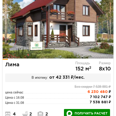
Площадь
Размер
Лима
2
152 м
8х10
В ипотеку:
от 42 331 ₽/мес.
Без скидки 7 538 881 ₽
6 230 480
₽
цена сейчас
7 102 747 ₽
Цена с 16.08
7 538 881 ₽
Цена с 31.08
ПОЛУЧИТЬ РАСЧЕТ
4
2
2