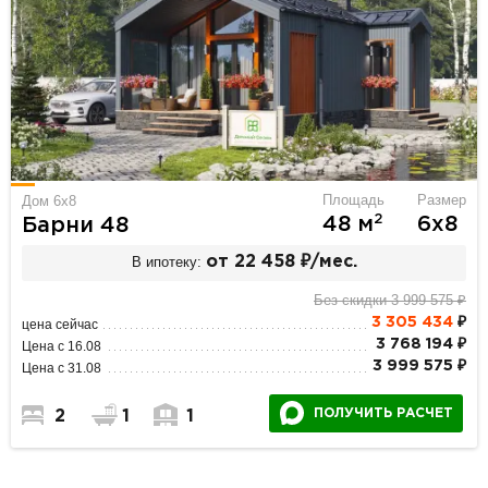
Площадь
Размер
Дом 6х8
2
48 м
6х8
Барни 48
В ипотеку:
от 22 458 ₽/мес.
Без скидки 3 999 575 ₽
3 305 434
₽
цена сейчас
3 768 194 ₽
Цена с 16.08
3 999 575 ₽
Цена с 31.08
ПОЛУЧИТЬ РАСЧЕТ
2
1
1