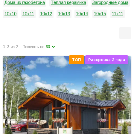
Дома из газобетона
Тёплая керамика
Загородные дома
10х10
10х11
10х12
10х13
10х14
10х15
11х11
11х12
11х13
11х14
11х15
12х12
1
–
2
из 2
Показать по
60
ТОП
Рассрочка 2 года