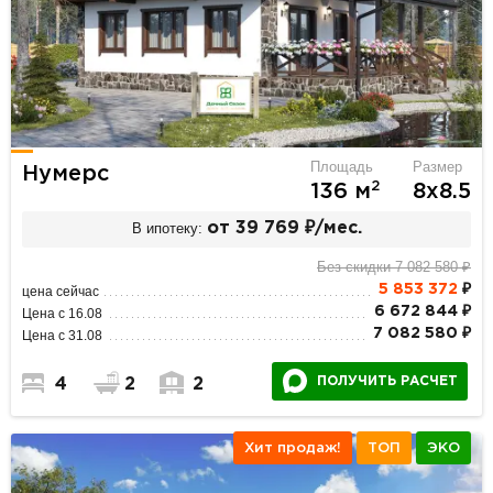
Площадь
Размер
Нумерс
2
136 м
8х8.5
В ипотеку:
от 39 769 ₽/мес.
Без скидки 7 082 580 ₽
5 853 372
₽
цена сейчас
6 672 844 ₽
Цена с 16.08
7 082 580 ₽
Цена с 31.08
ПОЛУЧИТЬ РАСЧЕТ
4
2
2
Хит продаж!
ТОП
ЭКО