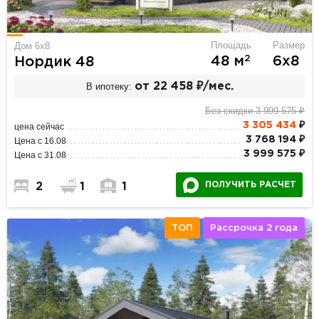
Площадь
Размер
Дом 6х8
2
48 м
6х8
Нордик 48
В ипотеку:
от 22 458 ₽/мес.
Без скидки 3 999 575 ₽
3 305 434
₽
цена сейчас
3 768 194 ₽
Цена с 16.08
3 999 575 ₽
Цена с 31.08
ПОЛУЧИТЬ РАСЧЕТ
2
1
1
ТОП
Рассрочка 2 года