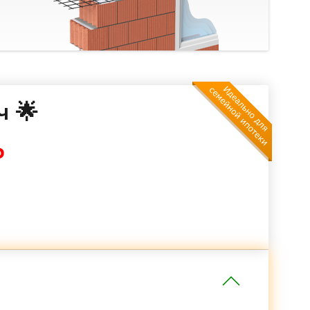
ч 🌟
₽