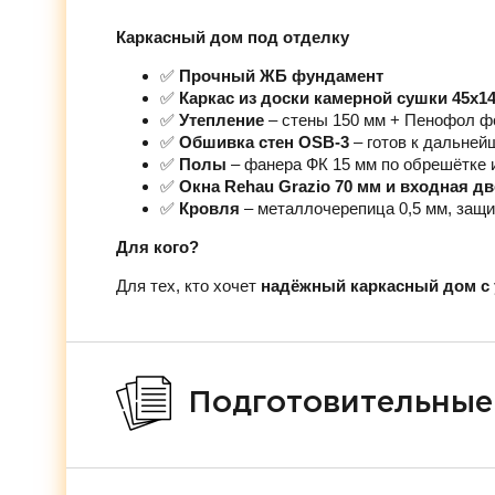
Каркасный дом под отделку
✅
Прочный ЖБ фундамент
✅
Каркас из доски камерной сушки 45х1
✅
Утепление
– стены 150 мм + Пенофол ф
✅
Обшивка стен OSB-3
– готов к дальней
✅
Полы
– фанера ФК 15 мм по обрешётке 
✅
Окна Rehau Grazio 70 мм и входная д
✅
Кровля
– металлочерепица 0,5 мм, защи
Для кого?
Для тех, кто хочет
надёжный каркасный дом с 
Подготовительные