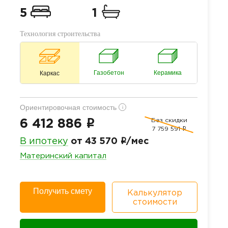
5
1
Технология строительства
Газобетон
Керамика
Каркас
Ориентировочная стоимость
i
Без скидки
i
6 412 886
7 759 591
i
i
В ипотеку
от 43 570
/мес
Материнский капитал
Получить смету
Калькулятор
стоимости