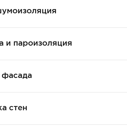
шумоизоляция
а и пароизоляция
 фасада
а стен