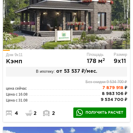
Площадь
Размер
Дом 9х11
2
178 м
9х11
Кэмп
В ипотеку:
от 53 537 ₽/мес.
Без скидки 9 534 700 ₽
7 879 918
₽
цена сейчас
8 983 106 ₽
Цена с 16.08
9 534 700 ₽
Цена с 31.08
ПОЛУЧИТЬ РАСЧЕТ
4
2
2