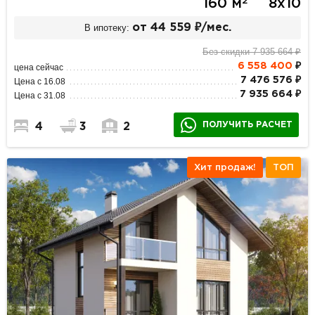
2
160 м
8х10
В ипотеку:
от 44 559 ₽/мес.
Без скидки 7 935 664 ₽
6 558 400
₽
цена сейчас
7 476 576 ₽
Цена с 16.08
7 935 664 ₽
Цена с 31.08
ПОЛУЧИТЬ РАСЧЕТ
4
3
2
Хит продаж!
ТОП