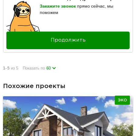
Закажите звонок
прямо сейчас, мы
поможем
Продолжить
1
–
5
из 5
Показать по
60
Похожие проекты
ЭКО