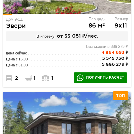
Площадь
Размер
Дом 9х11
2
86 м
9х11
Эвери
В ипотеку:
от 33 051 ₽/мес.
Без скидки 5 886 279 ₽
4 864 693
₽
цена сейчас
5 545 750 ₽
Цена с 16.08
5 886 279 ₽
Цена с 31.08
ПОЛУЧИТЬ РАСЧЕТ
2
1
1
ТОП