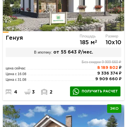
Площадь
Размер
Генуя
2
185 м
10х10
В ипотеку:
от 55 643 ₽/мес.
Без скидки 9 909 660 ₽
8 189 802
₽
цена сейчас
9 336 374 ₽
Цена с 16.08
9 909 660 ₽
Цена с 31.08
ПОЛУЧИТЬ РАСЧЕТ
4
3
2
ЭКО