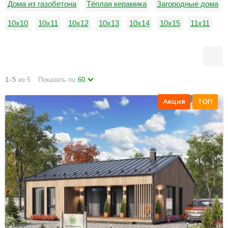
Дома из газобетона
Тёплая керамика
Загородные дома
10х10
10х11
10х12
10х13
10х14
10х15
11х11
11х12
11х13
11х14
11х15
12х12
1
–
5
из 5
Показать по
60
Акция
ТОП