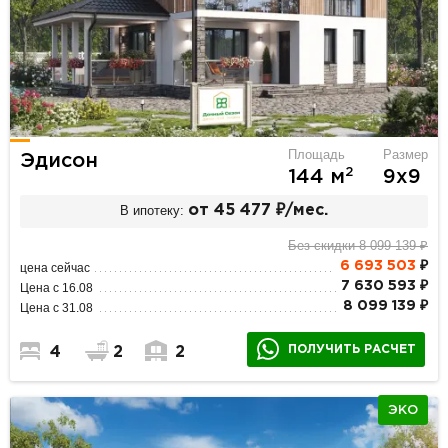
Площадь
Размер
Эдисон
2
144 м
9х9
В ипотеку:
от 45 477 ₽/мес.
Без скидки 8 099 139 ₽
6 693 503
₽
цена сейчас
7 630 593 ₽
Цена с 16.08
8 099 139 ₽
Цена с 31.08
ПОЛУЧИТЬ РАСЧЕТ
4
2
2
ЭКО