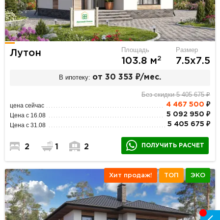
Площадь
Размер
Лутон
2
103.8 м
7.5х7.5
В ипотеку:
от 30 353 ₽/мес.
Без скидки 5 405 675 ₽
4 467 500
₽
цена сейчас
5 092 950 ₽
Цена с 16.08
5 405 675 ₽
Цена с 31.08
ПОЛУЧИТЬ РАСЧЕТ
2
1
2
Хит продаж!
ТОП
ЭКО