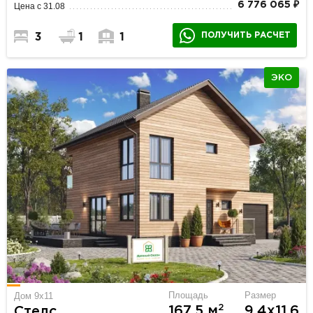
6 776 065 ₽
Цена с 31.08
ПОЛУЧИТЬ РАСЧЕТ
3
1
1
ЭКО
Площадь
Размер
Дом 9х11
2
167.5 м
9.4х11.6
Стелс