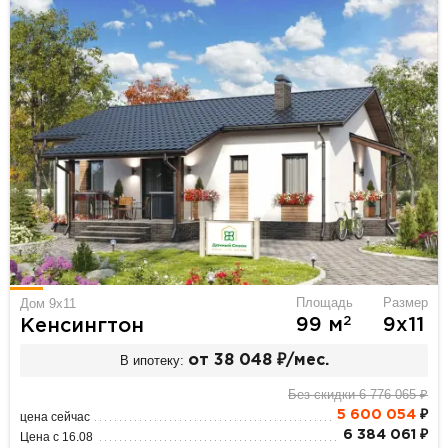
Площадь
Размер
Дом 9х11
2
99 м
9х11
Кенсингтон
В ипотеку:
от 38 048 ₽/мес.
Без скидки 6 776 065 ₽
5 600 054
₽
цена сейчас
6 384 061 ₽
Цена с 16.08