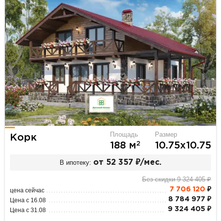
Площадь
Размер
Корк
2
188 м
10.75х10.75
В ипотеку:
от 52 357 ₽/мес.
Без скидки 9 324 405 ₽
7 706 120
₽
цена сейчас
8 784 977 ₽
Цена с 16.08
9 324 405 ₽
Цена с 31.08