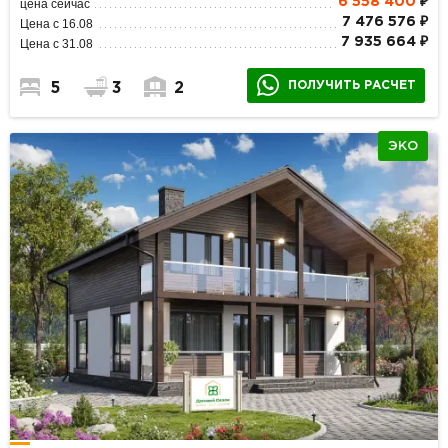
6 558 400
₽
цена сейчас
7 476 576 ₽
Цена с 16.08
7 935 664 ₽
Цена с 31.08
ПОЛУЧИТЬ РАСЧЕТ
5
3
2
ЭКО