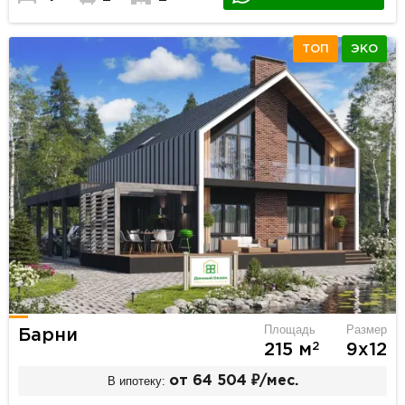
ТОП
ЭКО
Площадь
Размер
Барни
2
215 м
9х12
В ипотеку:
от 64 504 ₽/мес.