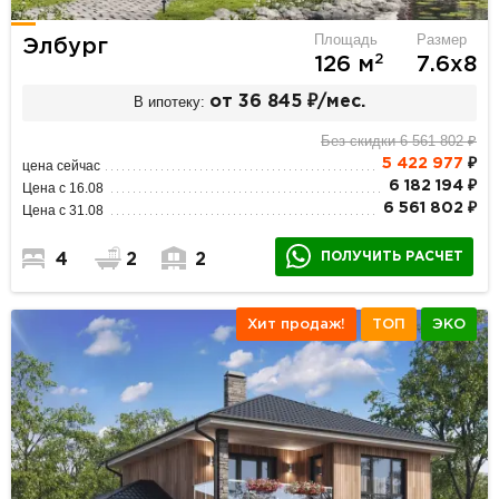
Площадь
Размер
Элбург
2
126 м
7.6х8
В ипотеку:
от 36 845 ₽/мес.
Без скидки 6 561 802 ₽
5 422 977
₽
цена сейчас
6 182 194 ₽
Цена с 16.08
6 561 802 ₽
Цена с 31.08
ПОЛУЧИТЬ РАСЧЕТ
4
2
2
Хит продаж!
ТОП
ЭКО