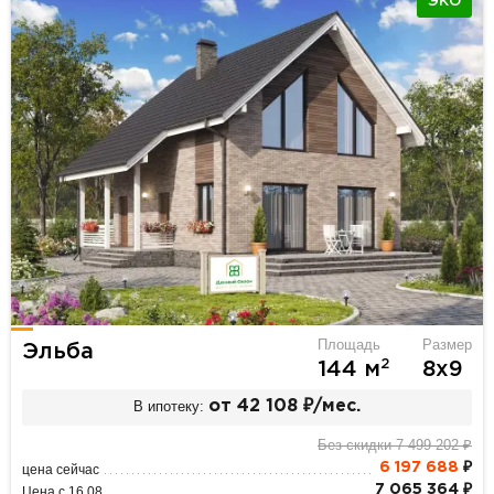
ЭКО
Площадь
Размер
Эльба
2
144 м
8х9
В ипотеку:
от 42 108 ₽/мес.
Без скидки 7 499 202 ₽
6 197 688
₽
цена сейчас
7 065 364 ₽
Цена с 16.08