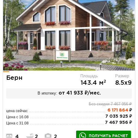
Площадь
Размер
Берн
2
143.4 м
8.5х9
В ипотеку:
от 41 933 ₽/мес.
Без скидки 7 467 956 ₽
6 171 864
₽
цена сейчас
7 035 925 ₽
Цена с 16.08
7 467 956 ₽
Цена с 31.08
ПОЛУЧИТЬ РАСЧЕТ
4
2
2