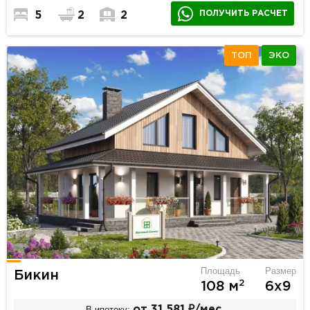
ПОЛУЧИТЬ РАСЧЕТ
5
2
2
ТОП
ЭКО
Площадь
Размер
Бикин
2
108 м
6х9
В ипотеку:
от 31 581 ₽/мес.