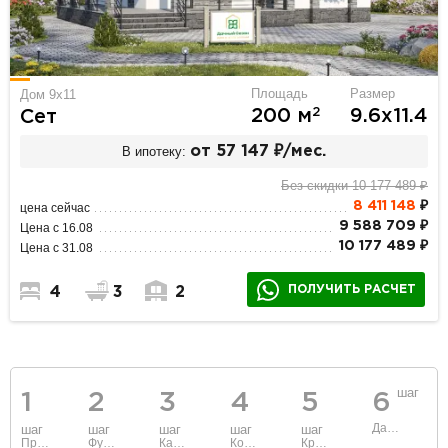
Площадь
Размер
Дом 9х11
2
200 м
9.6х11.4
Сет
В ипотеку:
от 57 147 ₽/мес.
Без скидки 10 177 489 ₽
8 411 148
₽
цена сейчас
9 588 709 ₽
Цена с 16.08
10 177 489 ₽
Цена с 31.08
ПОЛУЧИТЬ РАСЧЕТ
4
3
2
шаг
1
2
3
4
5
6
Данные
шаг
шаг
шаг
шаг
шаг
Проект
Фундамент
Каркас и стены
Коммуникации
Крыша