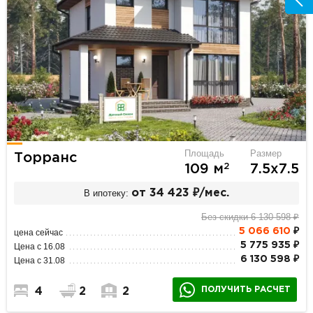
Площадь
Размер
Торранс
2
109 м
7.5х7.5
В ипотеку:
от 34 423 ₽/мес.
Без скидки 6 130 598 ₽
5 066 610
₽
цена сейчас
5 775 935 ₽
Цена с 16.08
6 130 598 ₽
Цена с 31.08
ПОЛУЧИТЬ РАСЧЕТ
4
2
2