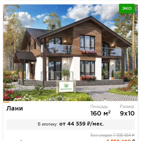
ЭКО
Площадь
Размер
Лани
2
160 м
9х10
В ипотеку:
от 44 559 ₽/мес.
Без скидки 7 935 664 ₽