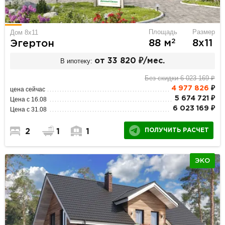
Площадь
Размер
Дом 8х11
2
88 м
8х11
Эгертон
В ипотеку:
от 33 820 ₽/мес.
Без скидки 6 023 169 ₽
4 977 826
₽
цена сейчас
5 674 721 ₽
Цена с 16.08
6 023 169 ₽
Цена с 31.08
ПОЛУЧИТЬ РАСЧЕТ
2
1
1
ЭКО