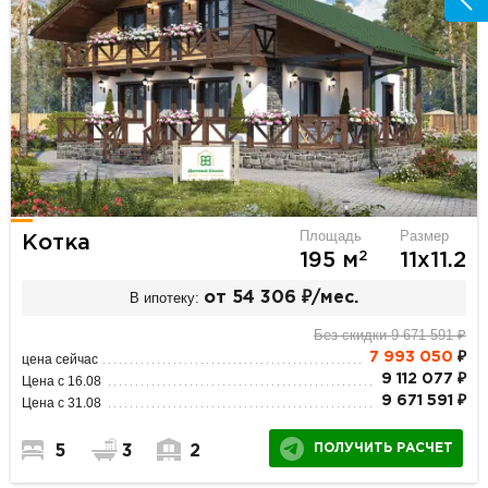
Площадь
Размер
Котка
2
195 м
11х11.2
В ипотеку:
от 54 306 ₽/мес.
Без скидки 9 671 591 ₽
7 993 050
₽
цена сейчас
9 112 077 ₽
Цена с 16.08
9 671 591 ₽
Цена с 31.08
ПОЛУЧИТЬ РАСЧЕТ
5
3
2