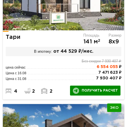
Площадь
Размер
Тари
2
141 м
8х9
В ипотеку:
от 44 529 ₽/мес.
Без скидки 7 930 407 ₽
6 554 055
₽
цена сейчас
7 471 623 ₽
Цена с 16.08
7 930 407 ₽
Цена с 31.08
ПОЛУЧИТЬ РАСЧЕТ
4
2
2
ЭКО