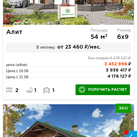
Площадь
Размер
Алит
2
54 м
6х9
В ипотеку:
от 23 460 ₽/мес.
Без скидки 4 178 127 ₽
3 452 998
₽
цена сейчас
3 936 417 ₽
Цена с 16.08
4 178 127 ₽
Цена с 31.08
ПОЛУЧИТЬ РАСЧЕТ
2
1
1
ЭКО