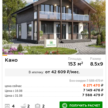
Площадь
Размер
Кано
2
153 м
8.5х9
В ипотеку:
от 42 609 ₽/мес.
Без скидки 7 588 479 ₽
6 271 470
₽
цена сейчас
7 149 476 ₽
Цена с 16.08
7 588 479 ₽
Цена с 31.08
ПОЛУЧИТЬ РАСЧЕТ
4
2
2