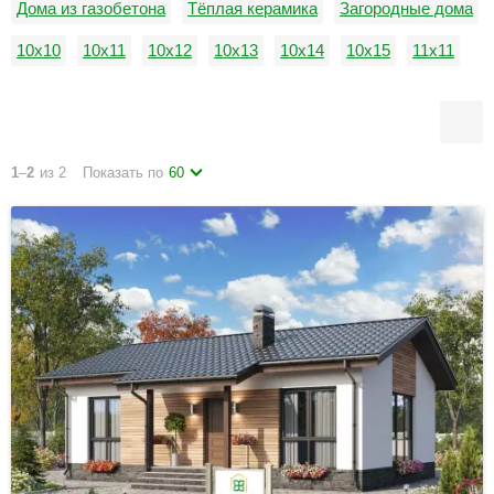
Дома из газобетона
Тёплая керамика
Загородные дома
10х10
10х11
10х12
10х13
10х14
10х15
11х11
11х12
11х13
11х14
11х15
12х12
1
–
2
из 2
Показать по
60