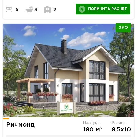
ПОЛУЧИТЬ РАСЧЕТ
5
3
2
ЭКО
Площадь
Размер
Ричмонд
2
180 м
8.5х10