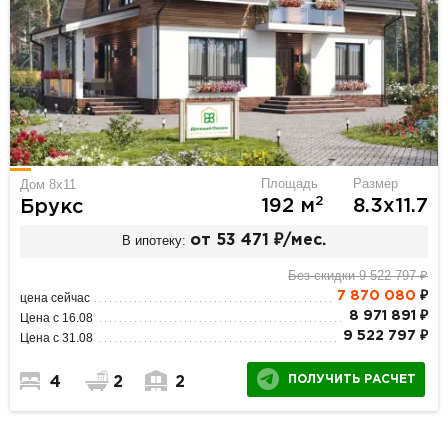
Площадь
Размер
Дом 8х11
2
192 м
8.3х11.7
Брукс
В ипотеку:
от 53 471 ₽/мес.
Без скидки 9 522 797 ₽
7 870 080
₽
цена сейчас
8 971 891 ₽
Цена с 16.08
9 522 797 ₽
Цена с 31.08
ПОЛУЧИТЬ РАСЧЕТ
4
2
2