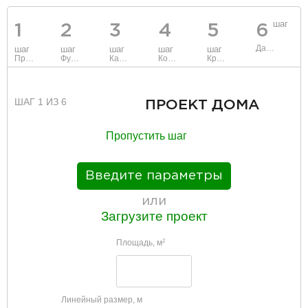
шаг
1
2
3
4
5
6
Данные
шаг
шаг
шаг
шаг
шаг
Проект
Фундамент
Каркас и стены
Коммуникации
Крыша
ШАГ 1 ИЗ 6
ПРОЕКТ ДОМА
Пропустить шаг
Введите параметры
или
Загрузите проект
Площадь, м
2
Линейный размер, м