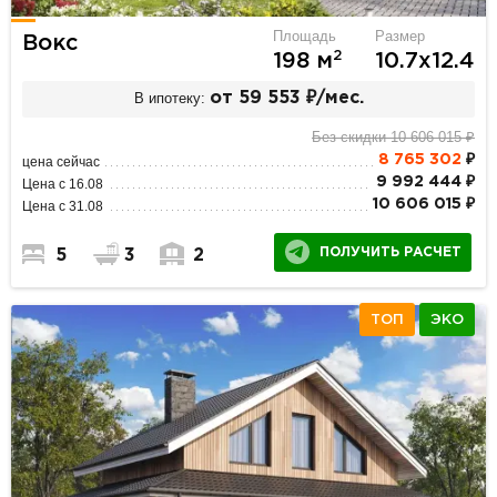
Площадь
Размер
Вокс
2
198 м
10.7х12.4
В ипотеку:
от 59 553 ₽/мес.
Без скидки 10 606 015 ₽
8 765 302
₽
цена сейчас
9 992 444 ₽
Цена с 16.08
10 606 015 ₽
Цена с 31.08
ПОЛУЧИТЬ РАСЧЕТ
5
3
2
ТОП
ЭКО