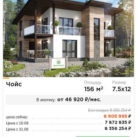
Площадь
Размер
Чойс
2
156 м
7.5х12
В ипотеку:
от 46 920 ₽/мес.
Без скидки 8 356 254 ₽
6 905 995
₽
цена сейчас
7 872 835 ₽
Цена с 16.08
8 356 254 ₽
Цена с 31.08