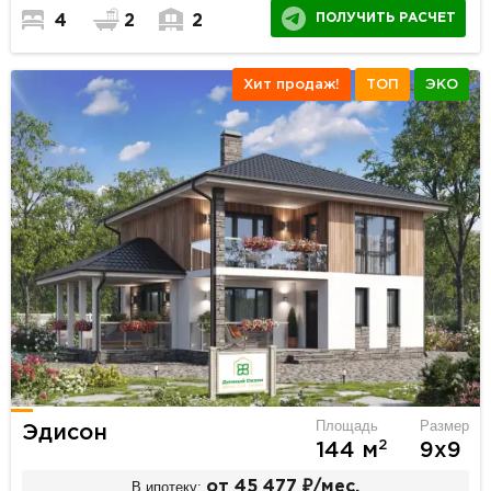
ПОЛУЧИТЬ РАСЧЕТ
4
2
2
Хит продаж!
ТОП
ЭКО
Площадь
Размер
Эдисон
2
144 м
9х9
В ипотеку:
от 45 477 ₽/мес.