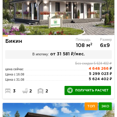
Площадь
Размер
Бикин
2
108 м
6х9
В ипотеку:
от 31 581 ₽/мес.
Без скидки 5 624 402 ₽
4 648 266
₽
цена сейчас
5 299 023 ₽
Цена с 16.08
5 624 402 ₽
Цена с 31.08
ПОЛУЧИТЬ РАСЧЕТ
3
2
2
ТОП
ЭКО