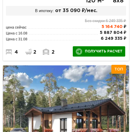
120 м
8х8
В ипотеку:
от 35 090 ₽/мес.
Без скидки 6 249 335 ₽
5 164 740
₽
цена сейчас
5 887 804 ₽
Цена с 16.08
6 249 335 ₽
Цена с 31.08
ПОЛУЧИТЬ РАСЧЕТ
4
2
2
ТОП