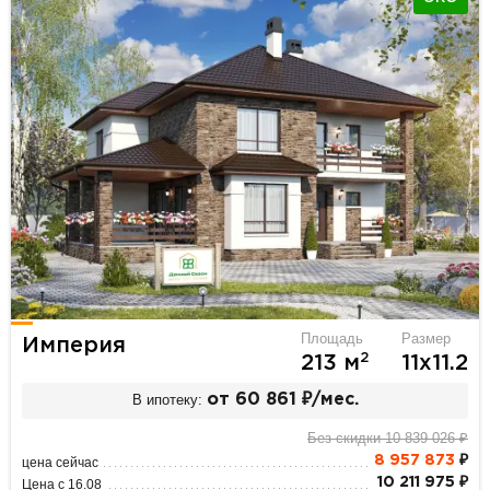
Площадь
Размер
Империя
2
213 м
11х11.2
В ипотеку:
от 60 861 ₽/мес.
Без скидки 10 839 026 ₽
8 957 873
₽
цена сейчас
10 211 975 ₽
Цена с 16.08