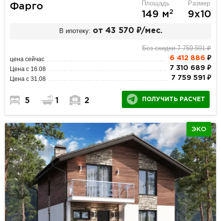
Площадь
Размер
Фарго
2
149 м
9х10
В ипотеку:
от 43 570 ₽/мес.
Без скидки 7 759 591 ₽
6 412 886
₽
цена сейчас
7 310 689 ₽
Цена с 16.08
7 759 591 ₽
Цена с 31.08
ПОЛУЧИТЬ РАСЧЕТ
5
1
2
ЭКО