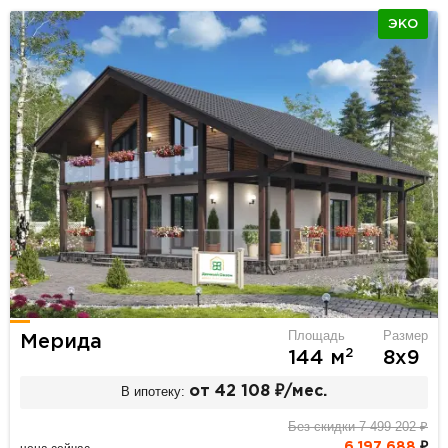
ЭКО
Площадь
Размер
Мерида
2
144 м
8х9
В ипотеку:
от 42 108 ₽/мес.
Без скидки 7 499 202 ₽
6 197 688
₽