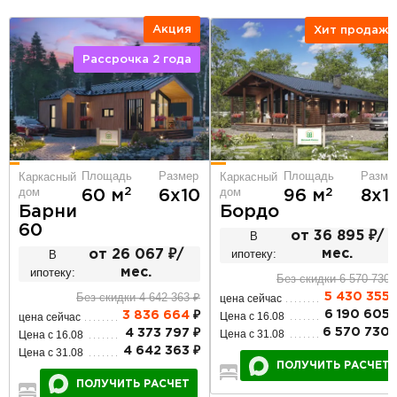
Акция
Хит продаж!
Рассрочка 2 года
Площадь
Размер
Площадь
Разме
Каркасный
Каркасный
дом
дом
2
2
60 м
6х10
96 м
8х1
Барни
Бордо
60
В
от 36 895 ₽/
ипотеку:
мес.
В
от 26 067 ₽/
ипотеку:
мес.
Без скидки 6 570 730 
Без скидки 4 642 363 ₽
5 430 355
цена сейчас
6 190 605 
3 836 664
₽
Цена с 16.08
цена сейчас
6 570 730 
4 373 797 ₽
Цена с 31.08
Цена с 16.08
4 642 363 ₽
Цена с 31.08
ПОЛУЧИТЬ РАСЧЕТ
3
1
1
ПОЛУЧИТЬ РАСЧЕТ
2
1
1