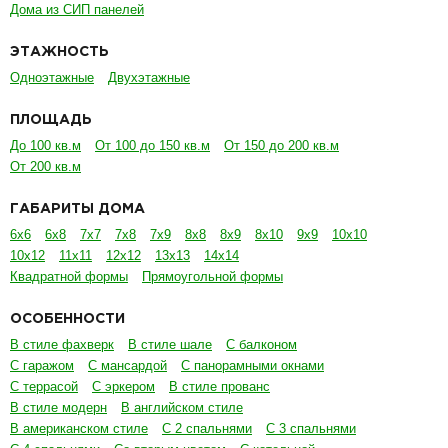
Дома из СИП панелей
ЭТАЖНОСТЬ
Одноэтажные
Двухэтажные
ПЛОЩАДЬ
До 100 кв.м
От 100 до 150 кв.м
От 150 до 200 кв.м
От 200 кв.м
ГАБАРИТЫ ДОМА
6х6
6х8
7х7
7х8
7х9
8х8
8х9
8х10
9х9
10х10
10х12
11х11
12х12
13х13
14х14
Квадратной формы
Прямоугольной формы
ОСОБЕННОСТИ
В стиле фахверк
В стиле шале
С балконом
С гаражом
С мансардой
С панорамными окнами
С террасой
С эркером
В стиле прованс
В стиле модерн
В английском стиле
В американском стиле
С 2 спальнями
С 3 спальнями