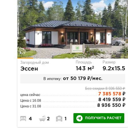
Площадь
Размер
Загородный дом
2
143 м
9.2х15.5
Эссен
В ипотеку:
от 50 179 ₽/мес.
Без скидки 8 936 550 ₽
7 385 578
₽
цена сейчас
8 419 559 ₽
Цена с 16.08
8 936 550 ₽
Цена с 31.08
ПОЛУЧИТЬ РАСЧЕТ
4
2
1