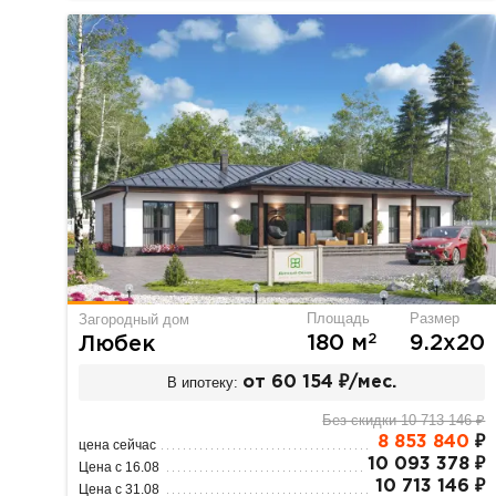
Площадь
Размер
Загородный дом
2
180 м
9.2х20
Любек
В ипотеку:
от 60 154 ₽/мес.
Без скидки 10 713 146 ₽
8 853 840
₽
цена сейчас
10 093 378 ₽
Цена с 16.08
10 713 146 ₽
Цена с 31.08