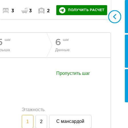
ПОЛУЧИТЬ РАСЧЕТ
3
3
2
шаг
шаг
5
6
рыша
Данные
Пропустить шаг
Этажность
С мансардой
1
2