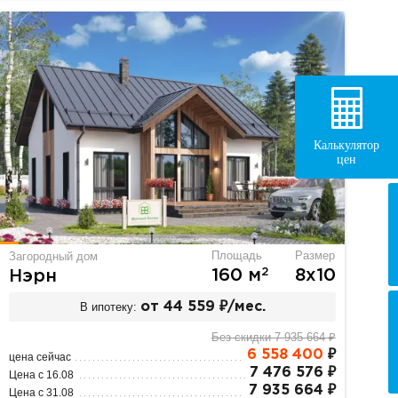
Калькулятор
цен
Площадь
Размер
Загородный дом
2
160 м
8х10
Нэрн
В ипотеку:
от 44 559 ₽/мес.
Без скидки 7 935 664 ₽
6 558 400
₽
цена сейчас
7 476 576 ₽
Цена с 16.08
7 935 664 ₽
Цена с 31.08