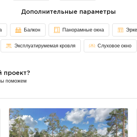
Дополнительные параметры
а
Балкон
Панорамные окна
Эрк
Эксплуатирумемая кровля
Слуховое окно
й проект?
мы поможем