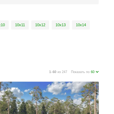
х10
10х11
10х12
10х13
10х14
1
–
60
из 247
Показать по
60