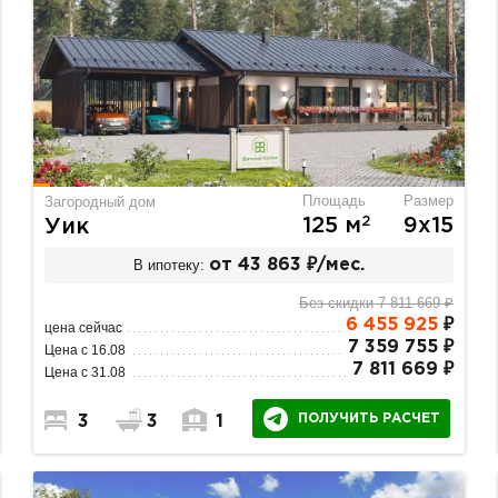
Площадь
Размер
Загородный дом
2
125 м
9х15
Уик
В ипотеку:
от 43 863 ₽/мес.
Без скидки 7 811 669 ₽
6 455 925
₽
цена сейчас
7 359 755 ₽
Цена с 16.08
7 811 669 ₽
Цена с 31.08
ПОЛУЧИТЬ РАСЧЕТ
3
3
1