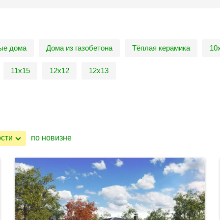
ые дома
Дома из газобетона
Тёплая керамика
10
11х15
12х12
12х13
ости
по новизне