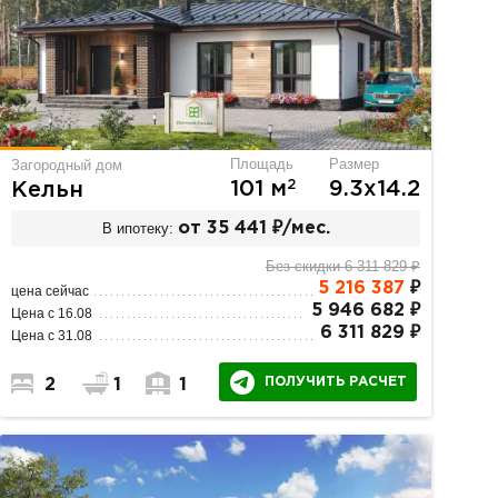
Площадь
Размер
Загородный дом
2
101 м
9.3х14.2
Кельн
В ипотеку:
от 35 441 ₽/мес.
Без скидки 6 311 829 ₽
5 216 387
₽
цена сейчас
5 946 682 ₽
Цена с 16.08
6 311 829 ₽
Цена с 31.08
ПОЛУЧИТЬ РАСЧЕТ
2
1
1