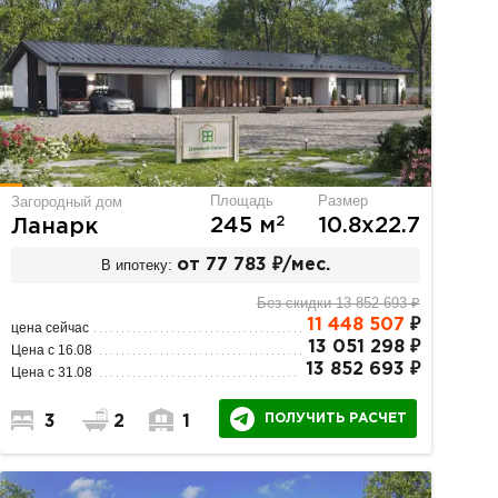
Площадь
Размер
Загородный дом
2
245 м
10.8х22.7
Ланарк
В ипотеку:
от 77 783 ₽/мес.
Без скидки 13 852 693 ₽
11 448 507
₽
цена сейчас
13 051 298 ₽
Цена с 16.08
13 852 693 ₽
Цена с 31.08
ПОЛУЧИТЬ РАСЧЕТ
3
2
1