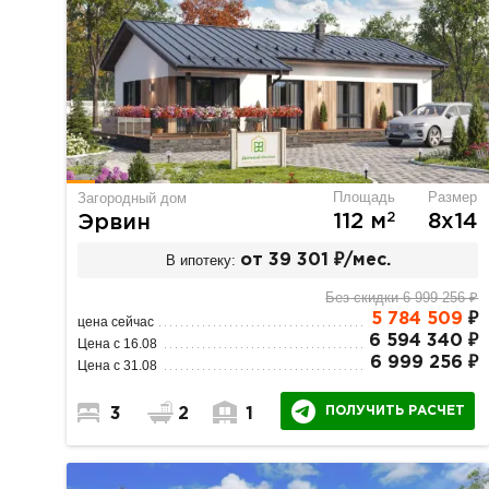
Площадь
Размер
Загородный дом
2
112 м
8х14
Эрвин
В ипотеку:
от 39 301 ₽/мес.
Без скидки 6 999 256 ₽
5 784 509
₽
цена сейчас
6 594 340 ₽
Цена с 16.08
6 999 256 ₽
Цена с 31.08
ПОЛУЧИТЬ РАСЧЕТ
3
2
1