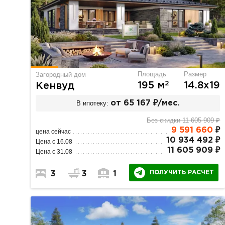
Площадь
Размер
Загородный дом
2
195 м
14.8х19
Кенвуд
В ипотеку:
от 65 167 ₽/мес.
Без скидки 11 605 909 ₽
9 591 660
₽
цена сейчас
10 934 492 ₽
Цена с 16.08
11 605 909 ₽
Цена с 31.08
ПОЛУЧИТЬ РАСЧЕТ
3
3
1