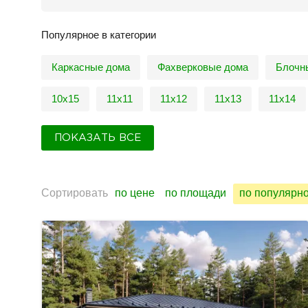
Популярное в категории
Каркасные дома
Фахверковые дома
Блочн
10х15
11х11
11х12
11х13
11х14
ПОКАЗАТЬ ВСЕ
Сортировать
по цене
по площади
по популярн