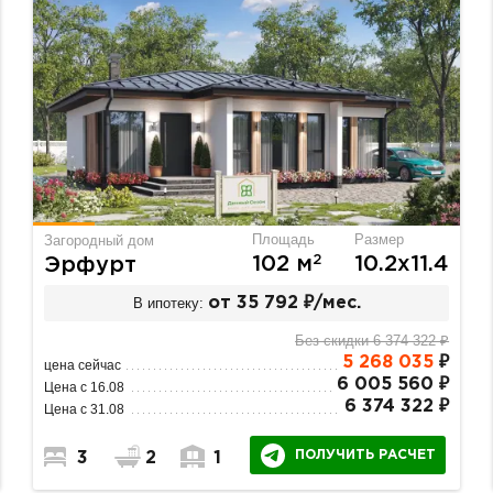
Площадь
Размер
Загородный дом
2
102 м
10.2х11.4
Эрфурт
В ипотеку:
от 35 792 ₽/мес.
Без скидки 6 374 322 ₽
5 268 035
₽
цена сейчас
6 005 560 ₽
Цена с 16.08
6 374 322 ₽
Цена с 31.08
ПОЛУЧИТЬ РАСЧЕТ
3
2
1