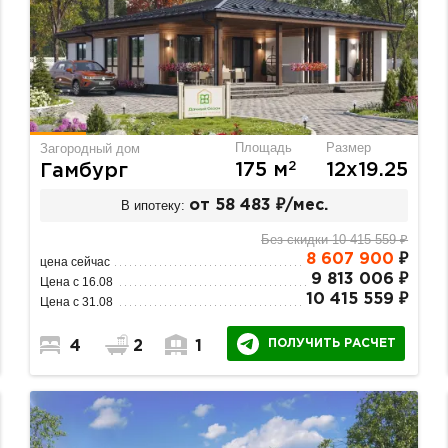
Площадь
Размер
Загородный дом
2
175 м
12х19.25
Гамбург
В ипотеку:
от 58 483 ₽/мес.
Без скидки 10 415 559 ₽
8 607 900
₽
цена сейчас
9 813 006 ₽
Цена с 16.08
10 415 559 ₽
Цена с 31.08
ПОЛУЧИТЬ РАСЧЕТ
4
2
1