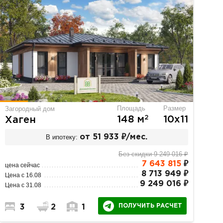
Площадь
Размер
Загородный дом
2
148 м
10х11
Хаген
В ипотеку:
от 51 933 ₽/мес.
Без скидки 9 249 016 ₽
7 643 815
₽
цена сейчас
8 713 949 ₽
Цена с 16.08
9 249 016 ₽
Цена с 31.08
ПОЛУЧИТЬ РАСЧЕТ
3
2
1