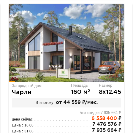
Площадь
Размер
Загородный дом
2
160 м
8х12.45
Чарли
В ипотеку:
от 44 559 ₽/мес.
Без скидки 7 935 664 ₽
6 558 400
₽
цена сейчас
7 476 576 ₽
Цена с 16.08
7 935 664 ₽
Цена с 31.08