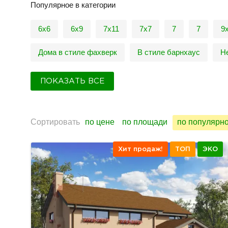
Популярное в категории
6x6
6х9
7x11
7х7
7
7
9
Дома в стиле фахверк
В стиле барнхаус
Н
ПОКАЗАТЬ ВСЕ
Сортировать
по цене
по площади
по популярн
Хит продаж!
ТОП
ЭКО