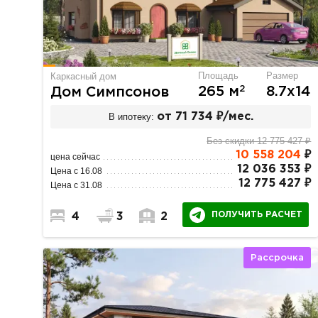
Площадь
Размер
Каркасный дом
2
265 м
8.7х14
Дом Симпсонов
В ипотеку:
от 71 734 ₽/мес.
Без скидки 12 775 427 ₽
10 558 204
₽
цена сейчас
12 036 353 ₽
Цена с 16.08
12 775 427 ₽
Цена с 31.08
ПОЛУЧИТЬ РАСЧЕТ
4
3
2
Рассрочка