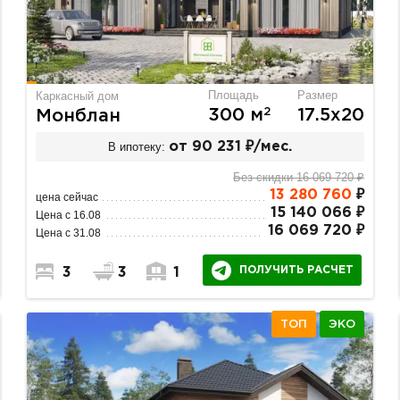
Площадь
Размер
Каркасный дом
2
300 м
17.5х20
Монблан
В ипотеку:
от 90 231 ₽/мес.
Без скидки 16 069 720 ₽
13 280 760
₽
цена сейчас
15 140 066 ₽
Цена с 16.08
16 069 720 ₽
Цена с 31.08
ПОЛУЧИТЬ РАСЧЕТ
3
3
1
ТОП
ЭКО