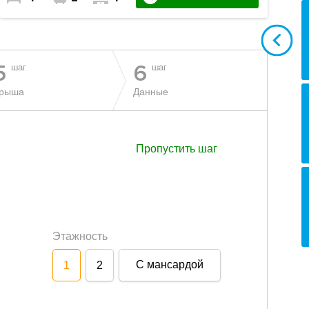
шаг
шаг
5
6
рыша
Данные
Пропустить шаг
Этажность
С мансардой
1
2