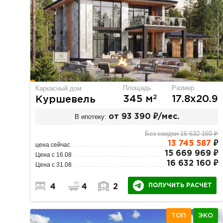
Площадь
Размер
Каркасный дом
2
345 м
17.8х20.9
Куршевель
В ипотеку:
от 93 390 ₽/мес.
Без скидки 16 632 160 ₽
13 745 587
₽
цена сейчас
15 669 969 ₽
Цена с 16.08
16 632 160 ₽
Цена с 31.08
ПОЛУЧИТЬ РАСЧЕТ
4
4
2
ТОП
ЭКО