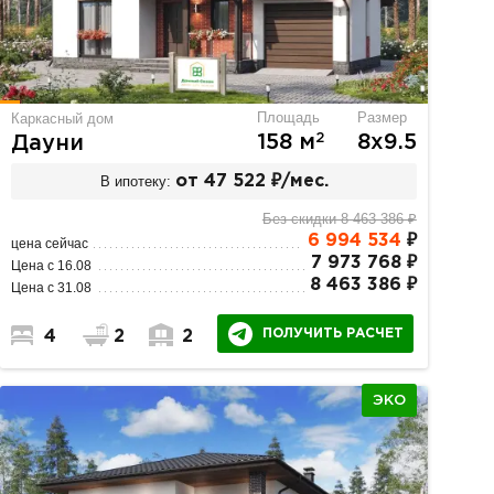
Площадь
Размер
Каркасный дом
2
158 м
8х9.5
Дауни
В ипотеку:
от 47 522 ₽/мес.
Без скидки 8 463 386 ₽
6 994 534
₽
цена сейчас
7 973 768 ₽
Цена с 16.08
8 463 386 ₽
Цена с 31.08
ПОЛУЧИТЬ РАСЧЕТ
4
2
2
ЭКО