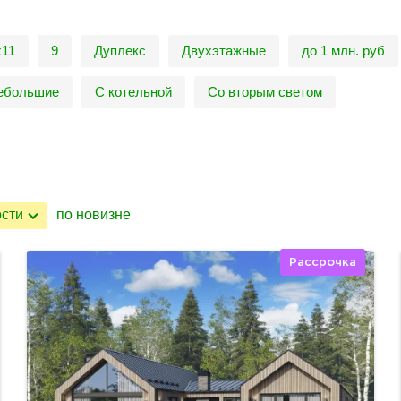
х11
9
Дуплекс
Двухэтажные
до 1 млн. руб
ебольшие
С котельной
Со вторым светом
ости
по новизне
Рассрочка