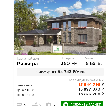
Площадь
Размер
Каркасный дом
2
350 м
15.6х16.1
Ривьера
В ипотеку:
от 94 743 ₽/мес.
Без скидки 16 873 206 ₽
13 944 798
₽
цена сейчас
15 897 070 ₽
Цена с 16.08
16 873 206 ₽
Цена с 31.08
ПОЛУЧИТЬ РАСЧЕТ
5
3
2