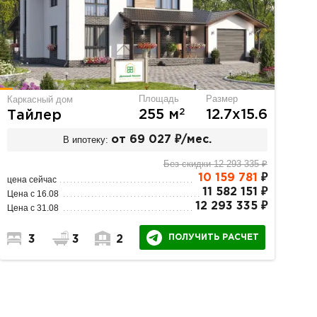
Площадь
Размер
Каркасный дом
2
255 м
12.7х15.6
Тайлер
В ипотеку:
от 69 027 ₽/мес.
Без скидки 12 293 335 ₽
10 159 781
₽
цена сейчас
11 582 151 ₽
Цена с 16.08
12 293 335 ₽
Цена с 31.08
ПОЛУЧИТЬ РАСЧЕТ
3
3
2