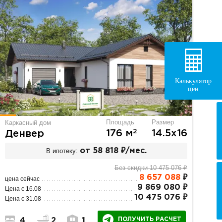
Калькулятор
цен
Площадь
Размер
Каркасный дом
2
176 м
14.5х16
Денвер
В ипотеку:
от 58 818 ₽/мес.
Без скидки 10 475 076 ₽
8 657 088
₽
цена сейчас
9 869 080 ₽
Цена с 16.08
10 475 076 ₽
Цена с 31.08
ПОЛУЧИТЬ РАСЧЕТ
4
2
1