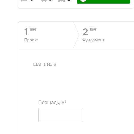
шаг
шаг
1
2
Проект
Фундамент
ШАГ 1 ИЗ 6
2
Площадь, м