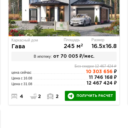
Площадь
Размер
Каркасный дом
2
245 м
16.5х16.8
Гава
В ипотеку:
от 70 005 ₽/мес.
Без скидки 12 467 424 ₽
10 303 656
₽
цена сейчас
11 746 168 ₽
Цена с 16.08
12 467 424 ₽
Цена с 31.08
ПОЛУЧИТЬ РАСЧЕТ
4
2
2