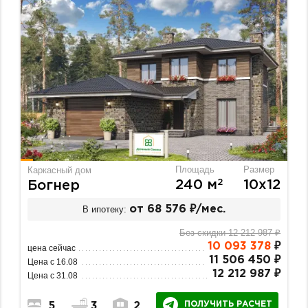
Площадь
Размер
Каркасный дом
2
240 м
10х12
Богнер
В ипотеку:
от 68 576 ₽/мес.
Без скидки 12 212 987 ₽
10 093 378
₽
цена сейчас
11 506 450 ₽
Цена с 16.08
12 212 987 ₽
Цена с 31.08
ПОЛУЧИТЬ РАСЧЕТ
5
3
2