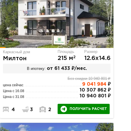
Площадь
Размер
Каркасный дом
2
215 м
12.6х14.6
Милтон
В ипотеку:
от 61 433 ₽/мес.
Без скидки 10 940 801 ₽
9 041 984
₽
цена сейчас
10 307 862 ₽
Цена с 16.08
10 940 801 ₽
Цена с 31.08
ПОЛУЧИТЬ РАСЧЕТ
4
3
2