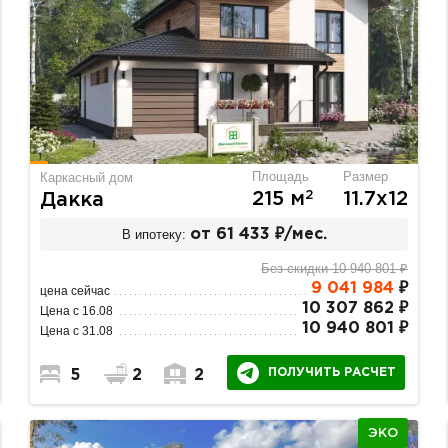
Площадь
Размер
Каркасный дом
2
215 м
11.7х12
Дакка
В ипотеку:
от 61 433 ₽/мес.
Без скидки 10 940 801 ₽
9 041 984
₽
цена сейчас
10 307 862 ₽
Цена с 16.08
10 940 801 ₽
Цена с 31.08
ПОЛУЧИТЬ РАСЧЕТ
5
2
2
ЭКО