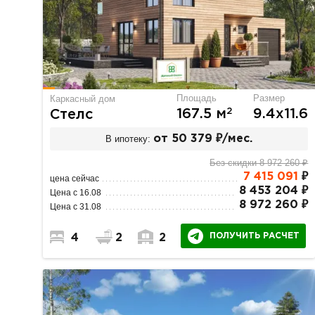
Площадь
Размер
Каркасный дом
2
167.5 м
9.4х11.6
Стелс
В ипотеку:
от 50 379 ₽/мес.
Без скидки 8 972 260 ₽
7 415 091
₽
цена сейчас
8 453 204 ₽
Цена с 16.08
8 972 260 ₽
Цена с 31.08
ПОЛУЧИТЬ РАСЧЕТ
4
2
2