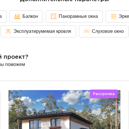
а
Балкон
Панорамные окна
Эрк
Эксплуатирумемая кровля
Слуховое окно
й проект?
мы поможем
Рассрочка