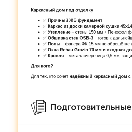
Каркасный дом под отделку
✅
Прочный ЖБ фундамент
✅
Каркас из доски камерной сушки 45х1
✅
Утепление
– стены 150 мм + Пенофол ф
✅
Обшивка стен OSB-3
– готов к дальней
✅
Полы
– фанера ФК 15 мм по обрешётке 
✅
Окна Rehau Grazio 70 мм и входная д
✅
Кровля
– металлочерепица 0,5 мм, защи
Для кого?
Для тех, кто хочет
надёжный каркасный дом с 
Подготовительные