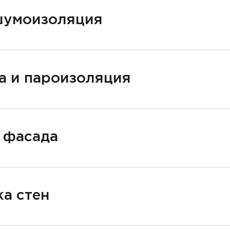
шумоизоляция
а и пароизоляция
 фасада
а стен