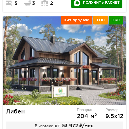
ПОЛУЧИТЬ РАСЧЕТ
5
3
2
Хит продаж!
ТОП
ЭКО
Площадь
Размер
Либен
2
204 м
9.5х12
В ипотеку:
от 53 972 ₽/мес.