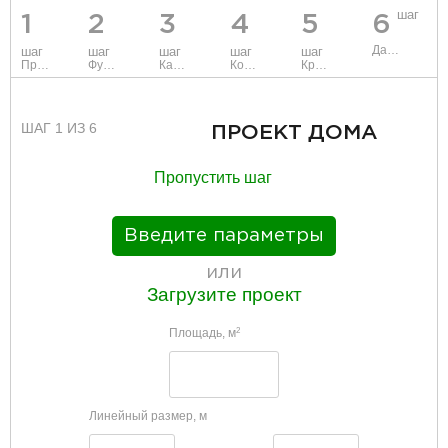
шаг
1
2
3
4
5
6
Данные
шаг
шаг
шаг
шаг
шаг
Проект
Фундамент
Каркас и стены
Коммуникации
Крыша
ШАГ 1 ИЗ 6
ПРОЕКТ ДОМА
Пропустить шаг
Введите параметры
или
Загрузите проект
Площадь, м
2
Линейный размер, м