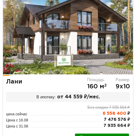
Площадь
Размер
Лани
2
160 м
9х10
В ипотеку:
от 44 559 ₽/мес.
Без скидки 7 935 664 ₽
6 558 400
₽
цена сейчас
7 476 576 ₽
Цена с 16.08
7 935 664 ₽
Цена с 31.08