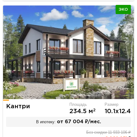
ЭКО
Площадь
Размер
Кантри
2
234.5 м
10.1х12.4
В ипотеку:
от 67 004 ₽/мес.
Без скидки 11 933 106 ₽