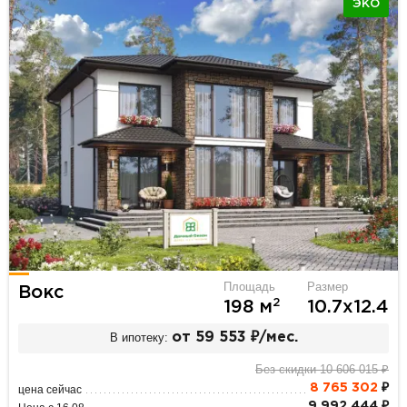
ЭКО
Площадь
Размер
Вокс
2
198 м
10.7х12.4
В ипотеку:
от 59 553 ₽/мес.
Без скидки 10 606 015 ₽
8 765 302
₽
цена сейчас
9 992 444 ₽