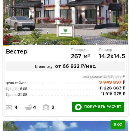
Площадь
Размер
Вестер
2
267 м
14.2х14.5
В ипотеку:
от 66 922 ₽/мес.
Без скидки 11 918 375 ₽
9 849 897
₽
цена сейчас
11 228 883 ₽
Цена с 16.08
11 918 375 ₽
Цена с 31.08
ПОЛУЧИТЬ РАСЧЕТ
4
4
2
ЭКО