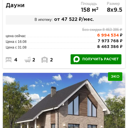
Площадь
Размер
Дауни
2
158 м
8х9.5
В ипотеку:
от 47 522 ₽/мес.
Без скидки 8 463 386 ₽
6 994 534
₽
цена сейчас
7 973 768 ₽
Цена с 16.08
8 463 386 ₽
Цена с 31.08
ПОЛУЧИТЬ РАСЧЕТ
4
2
2
ЭКО