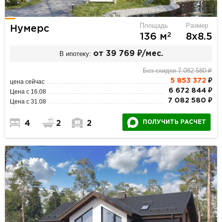
Площадь
Размер
Нумерс
2
136 м
8х8.5
В ипотеку:
от 39 769 ₽/мес.
Без скидки 7 082 580 ₽
5 853 372
₽
цена сейчас
6 672 844 ₽
Цена с 16.08
7 082 580 ₽
Цена с 31.08
ПОЛУЧИТЬ РАСЧЕТ
4
2
2