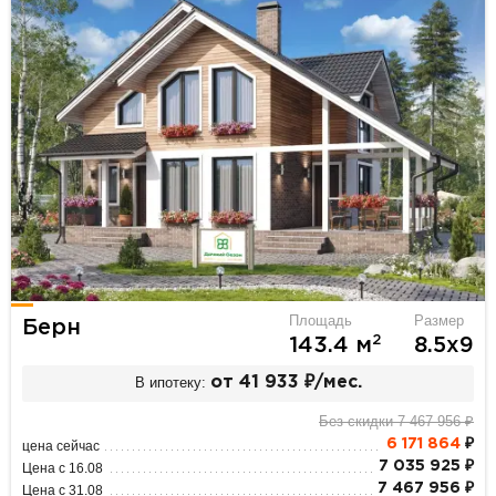
Площадь
Размер
Берн
2
143.4 м
8.5х9
В ипотеку:
от 41 933 ₽/мес.
Без скидки 7 467 956 ₽
6 171 864
₽
цена сейчас
7 035 925 ₽
Цена с 16.08
7 467 956 ₽
Цена с 31.08