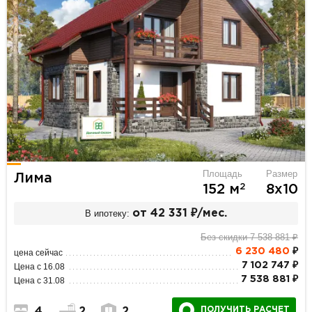
Площадь
Размер
Лима
2
152 м
8х10
В ипотеку:
от 42 331 ₽/мес.
Без скидки 7 538 881 ₽
6 230 480
₽
цена сейчас
7 102 747 ₽
Цена с 16.08
7 538 881 ₽
Цена с 31.08
ПОЛУЧИТЬ РАСЧЕТ
4
2
2