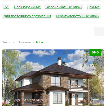
9х9
Блок-кирпичные
Газосиликатные блоки
Дачные
Для постоянного проживания
Керамзитобетонные блоки
Недорогие
Пеноблоки
от 0 до 100 м2
1
–
2
из 2
Показать по
60
ЭКО