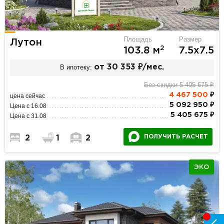
Площадь
Размер
Лутон
2
103.8 м
7.5х7.5
В ипотеку:
от 30 353 ₽/мес.
Без скидки 5 405 675 ₽
4 467 500
₽
цена сейчас
5 092 950 ₽
Цена с 16.08
5 405 675 ₽
Цена с 31.08
ПОЛУЧИТЬ РАСЧЕТ
2
1
2
ЭКО