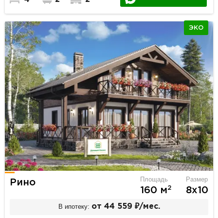
ЭКО
Площадь
Размер
Рино
2
160 м
8х10
В ипотеку:
от 44 559 ₽/мес.