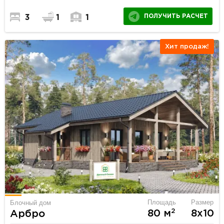
ПОЛУЧИТЬ РАСЧЕТ
3
1
1
Хит продаж!
Площадь
Размер
Блочный дом
2
80 м
8х10
Арбро