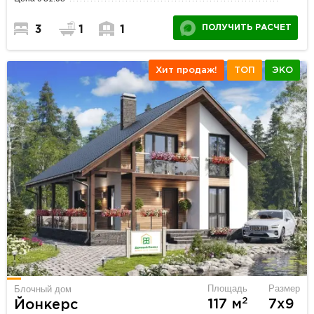
ПОЛУЧИТЬ РАСЧЕТ
3
1
1
Хит продаж!
ТОП
ЭКО
Площадь
Размер
Блочный дом
2
117 м
7х9
Йонкерс