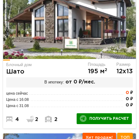
Площадь
Размер
Блочный дом
2
195 м
12х13
Шато
В ипотеку:
от 0 ₽/мес.
0
₽
цена сейчас
0 ₽
Цена с 16.08
0 ₽
Цена с 31.08
ПОЛУЧИТЬ РАСЧЕТ
4
2
2
Хит продаж!
ТОП