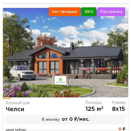
Хит продаж!
ЭКО
Рассрочка
Площадь
Размер
Блочный дом
2
125 м
8х15
Челси
В ипотеку:
от 0 ₽/мес.
0
₽
цена сейчас