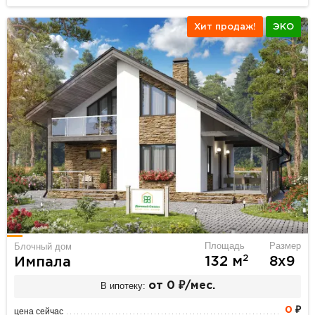
Хит продаж!
ЭКО
Площадь
Размер
Блочный дом
2
132 м
8х9
Импала
В ипотеку:
от 0 ₽/мес.
0
₽
цена сейчас