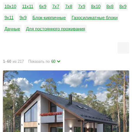
10х10
11х11
6х9
7х7
7х8
7х9
8х10
8х8
8х9
9х11
9х9
Блок-кирпичные
Газосиликатные блоки
Дачные
Для постоянного проживания
Керамзитобетонные блоки
Недорогие
Пеноблоки
1
–
60
из 217
Показать по
60