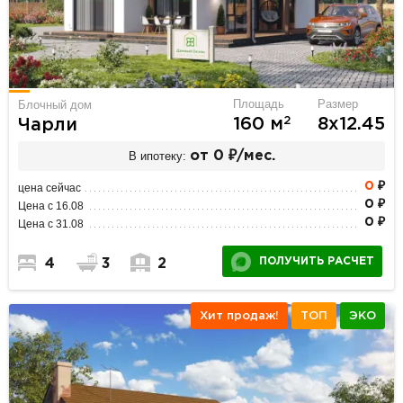
Площадь
Размер
Блочный дом
2
160 м
8х12.45
Чарли
В ипотеку:
от 0 ₽/мес.
0
₽
цена сейчас
0 ₽
Цена с 16.08
0 ₽
Цена с 31.08
ПОЛУЧИТЬ РАСЧЕТ
4
3
2
Хит продаж!
ТОП
ЭКО