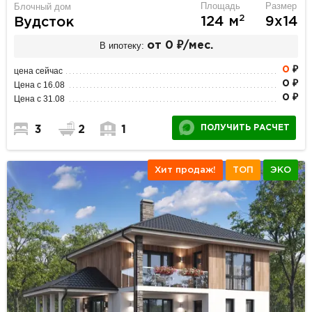
Площадь
Размер
Блочный дом
2
124 м
9х14
Вудсток
В ипотеку:
от 0 ₽/мес.
0
₽
цена сейчас
0 ₽
Цена с 16.08
0 ₽
Цена с 31.08
ПОЛУЧИТЬ РАСЧЕТ
3
2
1
Хит продаж!
ТОП
ЭКО