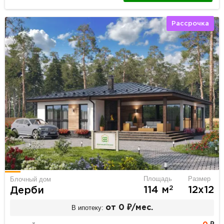
Рассрочка
Площадь
Размер
Блочный дом
2
114 м
12х12
Дерби
В ипотеку:
от 0 ₽/мес.