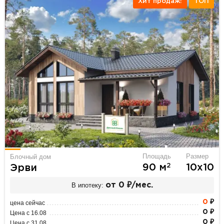
Хит продаж!
ТОП
Площадь
Размер
Блочный дом
2
90 м
10х10
Эрви
В ипотеку:
от 0 ₽/мес.
0
₽
цена сейчас
0 ₽
Цена с 16.08
0 ₽
Цена с 31.08