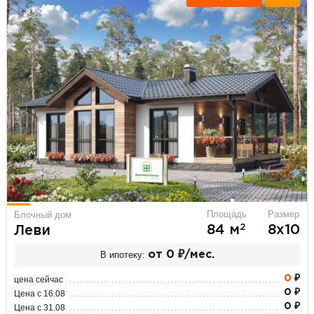
Площадь
Размер
Блочный дом
2
84 м
8х10
Леви
В ипотеку:
от 0 ₽/мес.
0
₽
цена сейчас
0 ₽
Цена с 16.08
0 ₽
Цена с 31.08