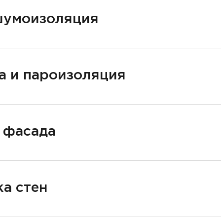
шумоизоляция
а и пароизоляция
 фасада
а стен