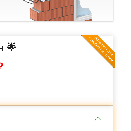
ч 🌟
₽