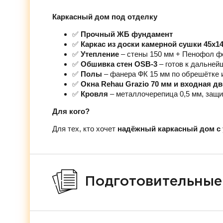
Каркасный дом под отделку
✅
Прочный ЖБ фундамент
✅
Каркас из доски камерной сушки 45х1
✅
Утепление
– стены 150 мм + Пенофол ф
✅
Обшивка стен OSB-3
– готов к дальней
✅
Полы
– фанера ФК 15 мм по обрешётке 
✅
Окна Rehau Grazio 70 мм и входная д
✅
Кровля
– металлочерепица 0,5 мм, защи
Для кого?
Для тех, кто хочет
надёжный каркасный дом с 
Подготовительные