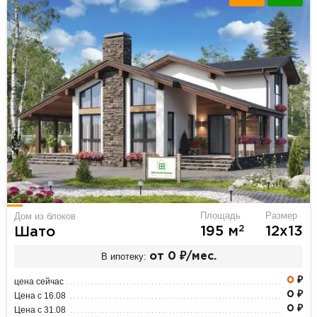
Площадь
Размер
Дом из блоков
2
195 м
12х13
Шато
В ипотеку:
от 0 ₽/мес.
0
₽
цена сейчас
0 ₽
Цена с 16.08
0 ₽
Цена с 31.08