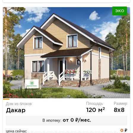
ЭКО
Площадь
Размер
Дом из блоков
2
120 м
8х8
Дакар
В ипотеку:
от 0 ₽/мес.
0
₽
цена сейчас