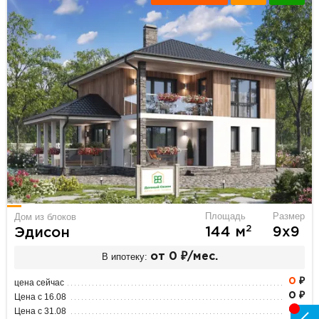
Площадь
Размер
Дом из блоков
2
144 м
9х9
Эдисон
В ипотеку:
от 0 ₽/мес.
0
₽
цена сейчас
0 ₽
Цена с 16.08
0 ₽
Цена с 31.08