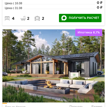
0 ₽
Цена с 16.08
0 ₽
Цена с 31.08
ПОЛУЧИТЬ РАСЧЕТ
4
2
2
Ипотека 6,1%
Площадь
Размер
Дом из блоков