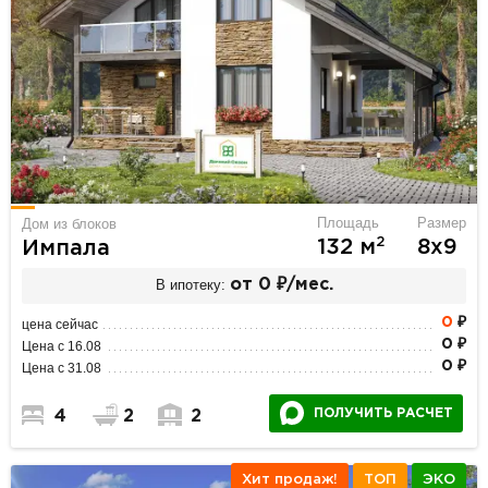
Площадь
Размер
Дом из блоков
2
132 м
8х9
Импала
В ипотеку:
от 0 ₽/мес.
0
₽
цена сейчас
0 ₽
Цена с 16.08
0 ₽
Цена с 31.08
ПОЛУЧИТЬ РАСЧЕТ
4
2
2
Хит продаж!
ТОП
ЭКО