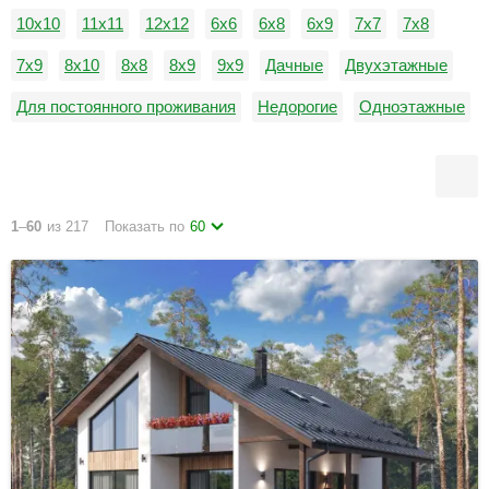
10х10
11х11
12х12
6х6
6х8
6х9
7х7
7х8
7х9
8х10
8х8
8х9
9х9
Дачные
Двухэтажные
Для постоянного проживания
Недорогие
Одноэтажные
1
–
60
из 217
Показать по
60