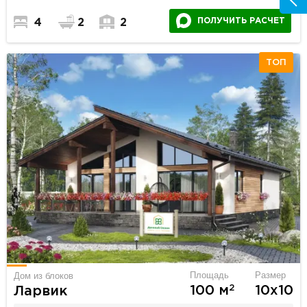
ПОЛУЧИТЬ РАСЧЕТ
4
2
2
ТОП
Площадь
Размер
Дом из блоков
2
100 м
10х10
Ларвик