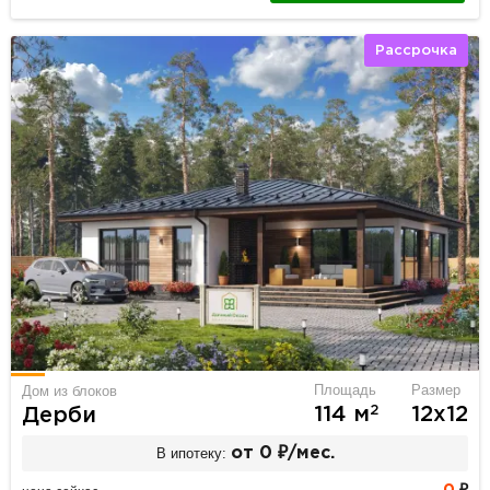
Рассрочка
Площадь
Размер
Дом из блоков
2
114 м
12х12
Дерби
В ипотеку:
от 0 ₽/мес.