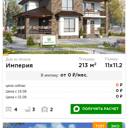
Площадь
Размер
Дом из блоков
2
213 м
11х11.2
Империя
В ипотеку:
от 0 ₽/мес.
0
₽
цена сейчас
0 ₽
Цена с 16.08
0 ₽
Цена с 31.08
ПОЛУЧИТЬ РАСЧЕТ
4
3
2
ТОП
ЭКО