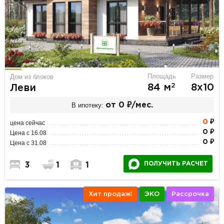
Площадь
Размер
Дом из блоков
2
84 м
8х10
Леви
В ипотеку:
от 0 ₽/мес.
0
₽
цена сейчас
0 ₽
Цена с 16.08
0 ₽
Цена с 31.08
ПОЛУЧИТЬ РАСЧЕТ
3
1
1
Хит продаж!
ЭКО
Рассрочка