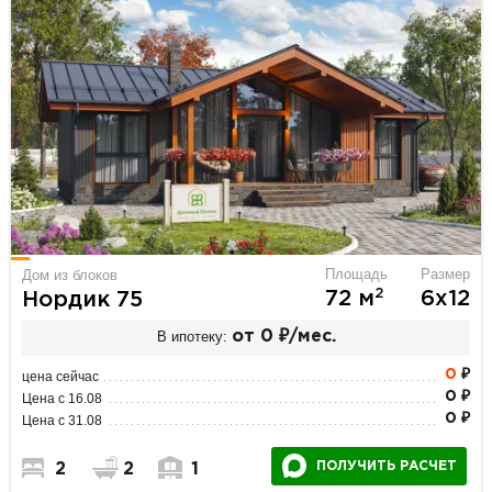
Площадь
Размер
Дом из блоков
2
72 м
6х12
Нордик 75
В ипотеку:
от 0 ₽/мес.
0
₽
цена сейчас
0 ₽
Цена с 16.08
0 ₽
Цена с 31.08
ПОЛУЧИТЬ РАСЧЕТ
2
2
1