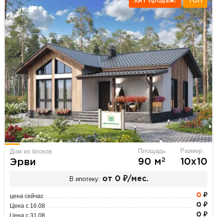
Хит продаж!
ТОП
Площадь
Размер
Дом из блоков
2
90 м
10х10
Эрви
В ипотеку:
от 0 ₽/мес.
0
₽
цена сейчас
0 ₽
Цена с 16.08
0 ₽
Цена с 31.08