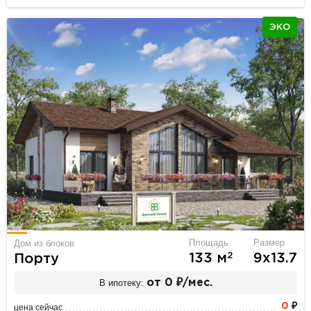
ЭКО
Площадь
Размер
Дом из блоков
2
133 м
9х13.7
Порту
В ипотеку:
от 0 ₽/мес.
0
₽
цена сейчас