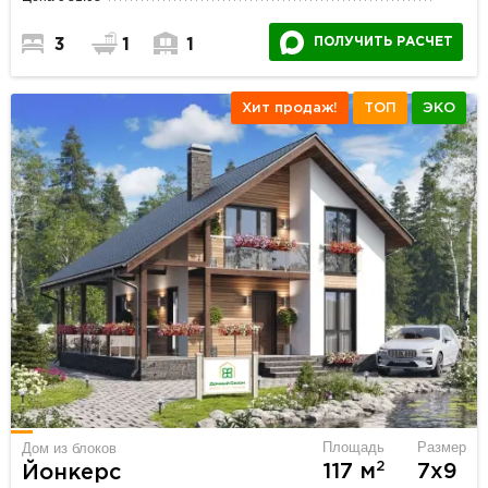
ПОЛУЧИТЬ РАСЧЕТ
3
1
1
Хит продаж!
ТОП
ЭКО
Площадь
Размер
Дом из блоков
2
117 м
7х9
Йонкерс