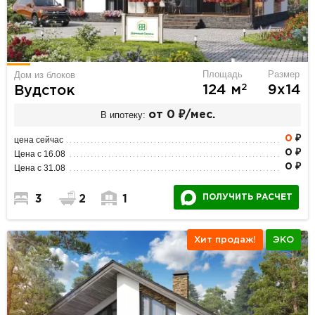
Площадь
Размер
Дом из блоков
2
124 м
9х14
Вудсток
В ипотеку:
от 0 ₽/мес.
0
₽
цена сейчас
0 ₽
Цена с 16.08
0 ₽
Цена с 31.08
ПОЛУЧИТЬ РАСЧЕТ
3
2
1
Хит продаж!
ЭКО