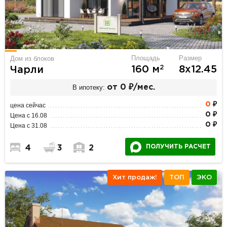
Площадь
Размер
Дом из блоков
2
160 м
8х12.45
Чарли
В ипотеку:
от 0 ₽/мес.
0
₽
цена сейчас
0 ₽
Цена с 16.08
0 ₽
Цена с 31.08
ПОЛУЧИТЬ РАСЧЕТ
4
3
2
Хит продаж!
ТОП
ЭКО