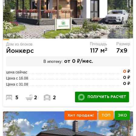
Площадь
Размер
Дом из блоков
2
117 м
7х9
Йонкерс
В ипотеку:
от 0 ₽/мес.
0
₽
цена сейчас
0 ₽
Цена с 16.08
0 ₽
Цена с 31.08
ПОЛУЧИТЬ РАСЧЕТ
5
2
2
Хит продаж!
ТОП
ЭКО