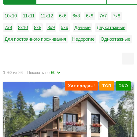
10х10
11х11
12х12
6х6
6х8
6х9
7х7
7х8
7х9
8х10
8х8
8х9
9х9
Дачные
Двухэтажные
Для постоянного проживания
Недорогие
Одноэтажные
1
–
60
из 86
Показать по
60
Хит продаж!
ТОП
ЭКО