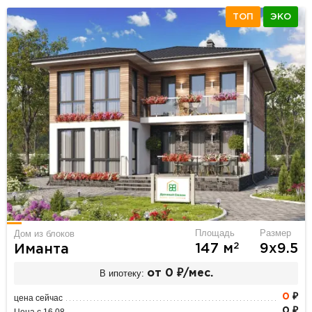
ТОП
ЭКО
Площадь
Размер
Дом из блоков
2
147 м
9х9.5
Иманта
В ипотеку:
от 0 ₽/мес.
0
₽
цена сейчас
0 ₽