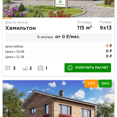
Площадь
Размер
Дом из блоков
2
115 м
9х13
Хамильтон
В ипотеку:
от 0 ₽/мес.
0
₽
цена сейчас
0 ₽
Цена с 16.08
0 ₽
Цена с 31.08
ПОЛУЧИТЬ РАСЧЕТ
3
2
1
ТОП
ЭКО