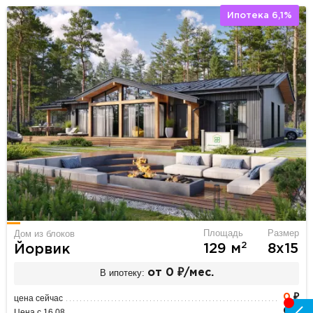
Ипотека 6,1%
Площадь
Размер
Дом из блоков
2
129 м
8х15
Йорвик
В ипотеку:
от 0 ₽/мес.
0
₽
цена сейчас
0 ₽
Цена с 16.08