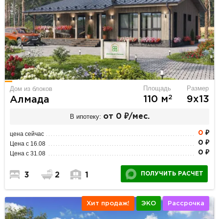
Площадь
Размер
Дом из блоков
2
110 м
9х13
Алмада
В ипотеку:
от 0 ₽/мес.
0
₽
цена сейчас
0 ₽
Цена с 16.08
0 ₽
Цена с 31.08
ПОЛУЧИТЬ РАСЧЕТ
3
2
1
Хит продаж!
ЭКО
Рассрочка