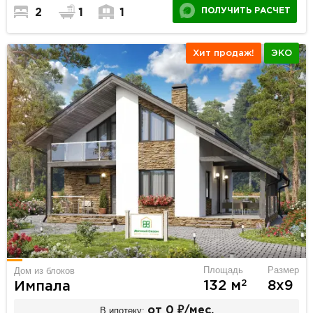
ПОЛУЧИТЬ РАСЧЕТ
2
1
1
Хит продаж!
ЭКО
Площадь
Размер
Дом из блоков
2
132 м
8х9
Импала
В ипотеку:
от 0 ₽/мес.