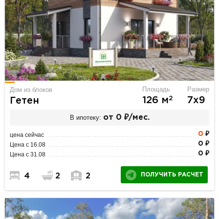
Площадь
Размер
Дом из блоков
2
126 м
7х9
Гетен
В ипотеку:
от 0 ₽/мес.
0
₽
цена сейчас
0 ₽
Цена с 16.08
0 ₽
Цена с 31.08
ПОЛУЧИТЬ РАСЧЕТ
4
2
2