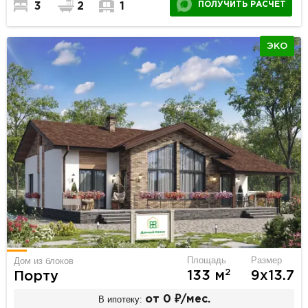
ПОЛУЧИТЬ РАСЧЕТ
3
2
1
ЭКО
Площадь
Размер
Дом из блоков
2
133 м
9х13.7
Порту
В ипотеку:
от 0 ₽/мес.