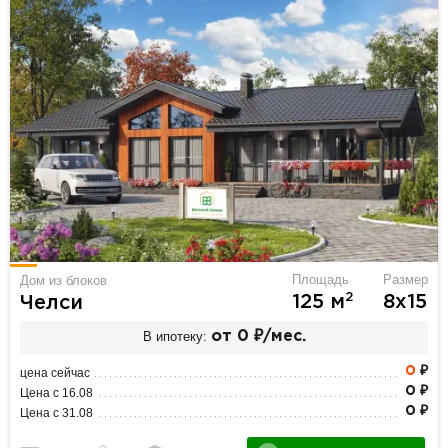
Площадь
Размер
Дом из блоков
2
125 м
8х15
Челси
В ипотеку:
от 0 ₽/мес.
0
₽
цена сейчас
0 ₽
Цена с 16.08
0 ₽
Цена с 31.08