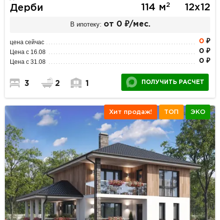
2
114 м
12х12
Дерби
В ипотеку:
от 0 ₽/мес.
0
₽
цена сейчас
0 ₽
Цена с 16.08
0 ₽
Цена с 31.08
ПОЛУЧИТЬ РАСЧЕТ
3
2
1
Хит продаж!
ТОП
ЭКО