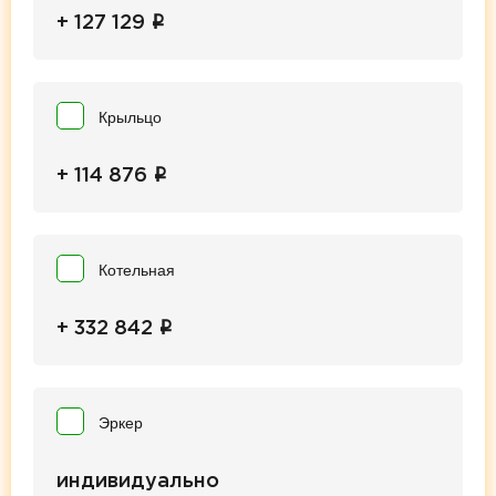
i
+ 127 129
Крыльцо
i
+ 114 876
Котельная
i
+ 332 842
Эркер
индивидуально