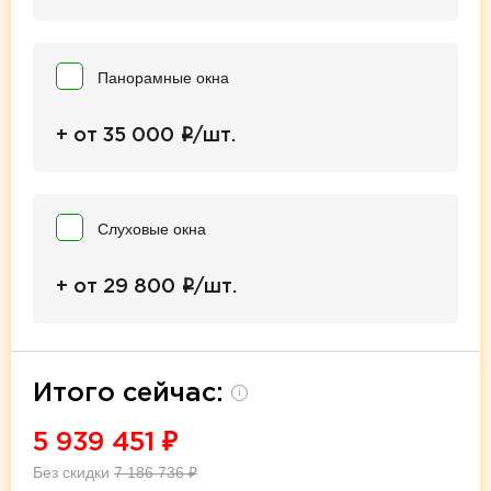
Панорамные окна
i
+ от 35 000
/шт.
Слуховые окна
i
+ от 29 800
/шт.
Итого сейчас:
i
5 939 451
₽
Без скидки
7 186 736
₽