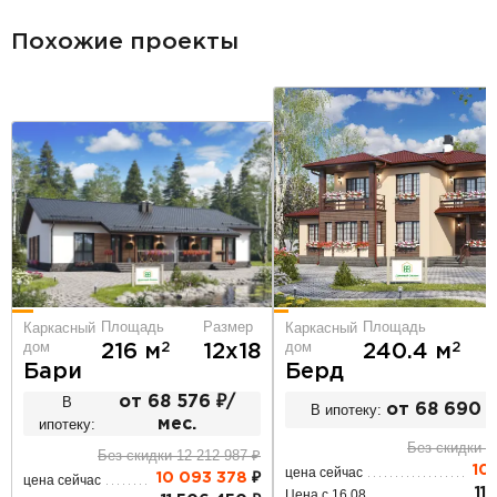
разделитель
Похожие проекты
Площадь
Площадь
Размер
Каркасный
Каркасный
дом
дом
2
2
240.4 м
216 м
12х18
Берд
Бари
В
от 68 576 ₽/
В ипотеку:
от 68 690 ₽
ипотеку:
мес.
Без скидки 1
Без скидки 12 212 987 ₽
10
цена сейчас
10 093 378
₽
цена сейчас
11
Цена с 16.08