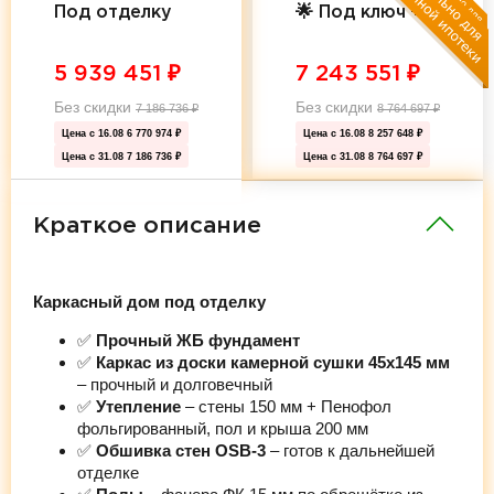
Под отделку
🌟 Под ключ 🌟
5 939 451
₽
7 243 551
₽
Без скидки
Без скидки
7 186 736
₽
8 764 697
₽
Цена с 16.08
6 770 974 ₽
Цена с 16.08
8 257 648 ₽
Цена с 31.08
7 186 736 ₽
Цена с 31.08
8 764 697 ₽
Краткое описание
Каркасный дом под отделку
✅
Прочный ЖБ фундамент
✅
Каркас из доски камерной сушки 45х145 мм
– прочный и долговечный
✅
Утепление
– стены 150 мм + Пенофол
фольгированный, пол и крыша 200 мм
✅
Обшивка стен OSB-3
– готов к дальнейшей
отделке