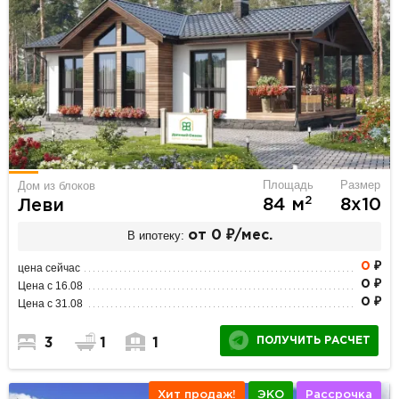
Площадь
Размер
Дом из блоков
2
84 м
8х10
Леви
В ипотеку:
от 0 ₽/мес.
0
₽
цена сейчас
0 ₽
Цена с 16.08
0 ₽
Цена с 31.08
ПОЛУЧИТЬ РАСЧЕТ
3
1
1
Хит продаж!
ЭКО
Рассрочка