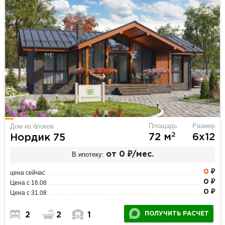
Площадь
Размер
Дом из блоков
2
72 м
6х12
Нордик 75
В ипотеку:
от 0 ₽/мес.
0
₽
цена сейчас
0 ₽
Цена с 16.08
0 ₽
Цена с 31.08
ПОЛУЧИТЬ РАСЧЕТ
2
2
1