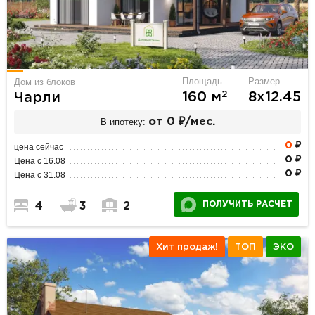
Площадь
Размер
Дом из блоков
2
160 м
8х12.45
Чарли
В ипотеку:
от 0 ₽/мес.
0
₽
цена сейчас
0 ₽
Цена с 16.08
0 ₽
Цена с 31.08
ПОЛУЧИТЬ РАСЧЕТ
4
3
2
Хит продаж!
ТОП
ЭКО