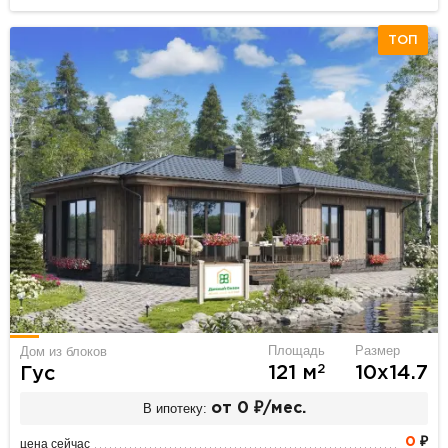
ТОП
Площадь
Размер
Дом из блоков
2
121 м
10х14.7
Гус
В ипотеку:
от 0 ₽/мес.
0
₽
цена сейчас