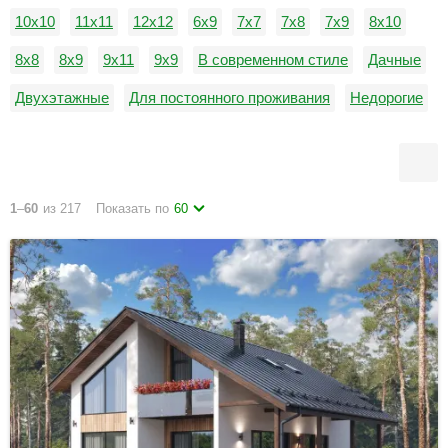
10х10
11х11
12х12
6х9
7х7
7х8
7х9
8х10
8х8
8х9
9х11
9х9
В современном стиле
Дачные
Двухэтажные
Для постоянного проживания
Недорогие
Одноэтажные
1
–
60
из 217
Показать по
60