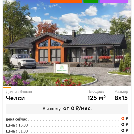
Площадь
Размер
Дом из блоков
2
125 м
8х15
Челси
В ипотеку:
от 0 ₽/мес.
0
₽
цена сейчас
0 ₽
Цена с 16.08
0 ₽
Цена с 31.08