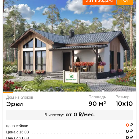
Хит продаж!
ТОП
Площадь
Размер
Дом из блоков
2
90 м
10х10
Эрви
В ипотеку:
от 0 ₽/мес.
0
₽
цена сейчас
0 ₽
Цена с 16.08
0 ₽
Цена с 31.08