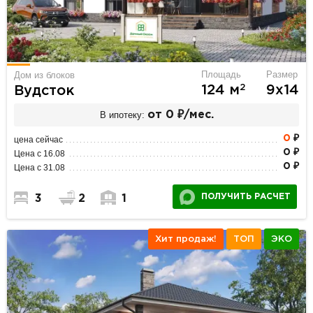
Площадь
Размер
Дом из блоков
2
124 м
9х14
Вудсток
В ипотеку:
от 0 ₽/мес.
0
₽
цена сейчас
0 ₽
Цена с 16.08
0 ₽
Цена с 31.08
ПОЛУЧИТЬ РАСЧЕТ
3
2
1
Хит продаж!
ТОП
ЭКО