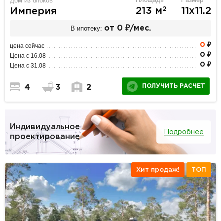
Дом из блоков
2
213 м
11х11.2
Империя
В ипотеку:
от 0 ₽/мес.
0
₽
цена сейчас
0 ₽
Цена с 16.08
0 ₽
Цена с 31.08
ПОЛУЧИТЬ РАСЧЕТ
4
3
2
Индивидуальное
Подробнее
проектирование
Хит продаж!
ТОП