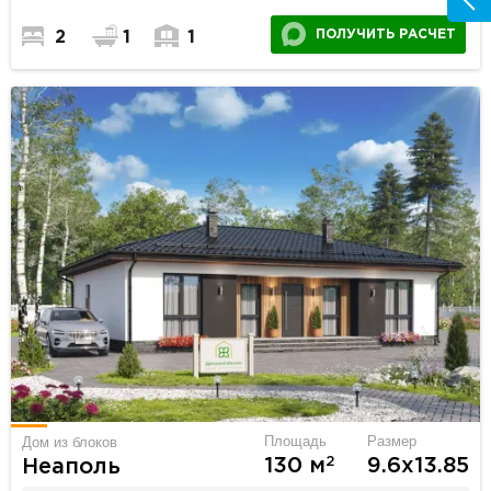
ПОЛУЧИТЬ РАСЧЕТ
2
1
1
Площадь
Размер
Дом из блоков
2
130 м
9.6х13.85
Неаполь