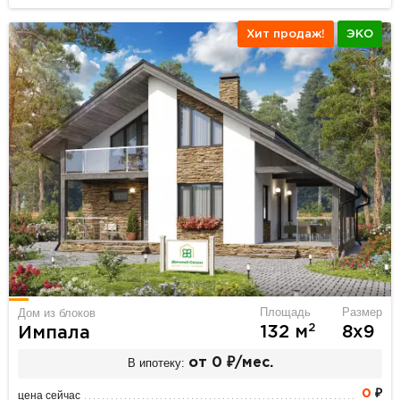
Хит продаж!
ЭКО
Площадь
Размер
Дом из блоков
2
132 м
8х9
Импала
В ипотеку:
от 0 ₽/мес.
0
₽
цена сейчас