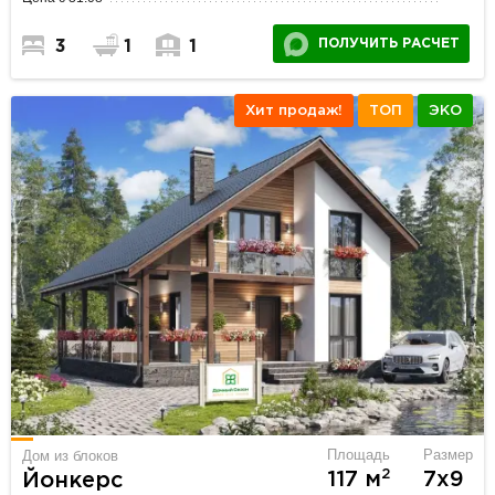
ПОЛУЧИТЬ РАСЧЕТ
3
1
1
Хит продаж!
ТОП
ЭКО
Площадь
Размер
Дом из блоков
2
117 м
7х9
Йонкерс