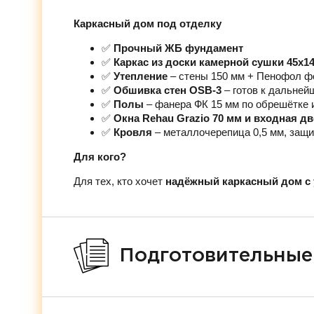
Каркасный дом под отделку
✅
Прочный ЖБ фундамент
✅
Каркас из доски камерной сушки 45х1
✅
Утепление
– стены 150 мм + Пенофол ф
✅
Обшивка стен OSB-3
– готов к дальней
✅
Полы
– фанера ФК 15 мм по обрешётке 
✅
Окна Rehau Grazio 70 мм и входная д
✅
Кровля
– металлочерепица 0,5 мм, защи
Для кого?
Для тех, кто хочет
надёжный каркасный дом с 
Подготовительные