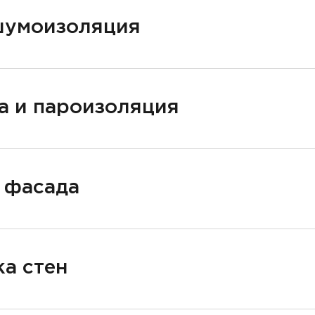
шумоизоляция
а и пароизоляция
 фасада
а стен