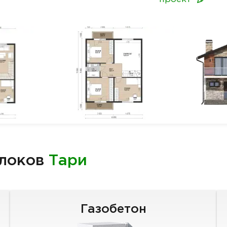
блоков
Тари
Газобетон