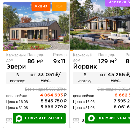
Ипотека 6,
Акция
ТОП
Площадь
Раз
Площадь
Размер
Каркасный
Каркасный
дом
дом
2
2
129 м
8х
86 м
9х11
Йорвик
Эвери
В
от 45 266 ₽/
В
от 33 051 ₽/
ипотеку:
мес.
ипотеку:
мес.
Без скидки 8 061 6
Без скидки 5 886 279 ₽
6 662 5
4 864 693
₽
цена сейчас
цена сейчас
7 595 26
5 545 750 ₽
Цена с 16.08
Цена с 16.08
8 061 64
5 886 279 ₽
Цена с 31.08
Цена с 31.08
ПОЛУЧИТЬ РАСЧЕ
ПОЛУЧИТЬ РАСЧЕТ
3
2
1
2
1
1