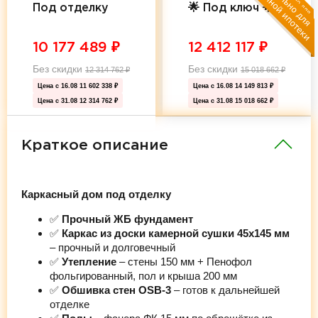
Под отделку
🌟 Под ключ 🌟
10 177 489
₽
12 412 117
₽
Без скидки
Без скидки
12 314 762
₽
15 018 662
₽
Цена с 16.08
11 602 338 ₽
Цена с 16.08
14 149 813 ₽
Цена с 31.08
12 314 762 ₽
Цена с 31.08
15 018 662 ₽
Краткое описание
Каркасный дом под отделку
✅
Прочный ЖБ фундамент
✅
Каркас из доски камерной сушки 45х145 мм
– прочный и долговечный
✅
Утепление
– стены 150 мм + Пенофол
фольгированный, пол и крыша 200 мм
✅
Обшивка стен OSB-3
– готов к дальнейшей
отделке