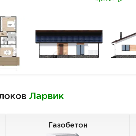
блоков
Ларвик
Газобетон