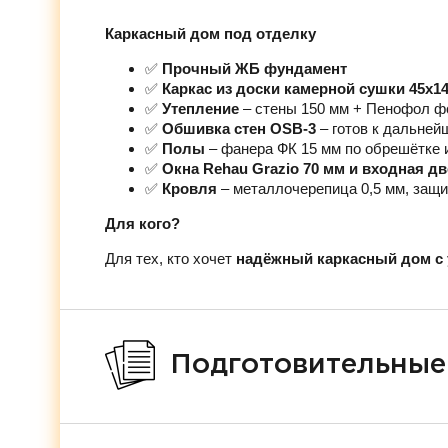
Каркасный дом под отделку
✅
Прочный ЖБ фундамент
✅
Каркас из доски камерной сушки 45х1
✅
Утепление
– стены 150 мм + Пенофол ф
✅
Обшивка стен OSB-3
– готов к дальней
✅
Полы
– фанера ФК 15 мм по обрешётке 
✅
Окна Rehau Grazio 70 мм и входная д
✅
Кровля
– металлочерепица 0,5 мм, защи
Для кого?
Для тех, кто хочет
надёжный каркасный дом с 
Подготовительные