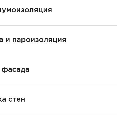
шумоизоляция
а и пароизоляция
 фасада
а стен