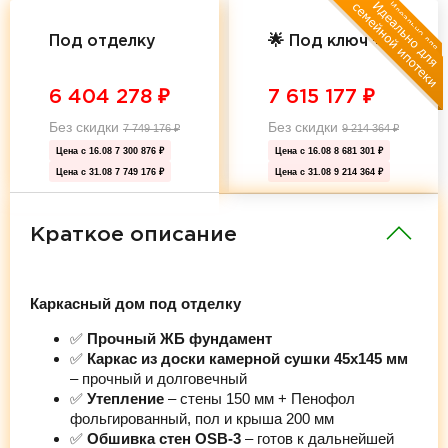
Под отделку
🌟 Под ключ 🌟
6 404 278
₽
7 615 177
₽
Без скидки
Без скидки
7 749 176
₽
9 214 364
₽
Цена с 16.08
7 300 876 ₽
Цена с 16.08
8 681 301 ₽
Цена с 31.08
7 749 176 ₽
Цена с 31.08
9 214 364 ₽
Краткое описание
Каркасный дом под отделку
✅
Прочный ЖБ фундамент
✅
Каркас из доски камерной сушки 45х145 мм
– прочный и долговечный
✅
Утепление
– стены 150 мм + Пенофол
фольгированный, пол и крыша 200 мм
✅
Обшивка стен OSB-3
– готов к дальнейшей