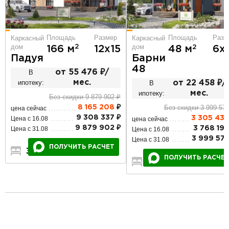
Площадь
Размер
Площадь
Разм
Каркасный
Каркасный
дом
дом
2
2
166 м
12х15
48 м
6х
Падуя
Барни
48
В
от 55 476 ₽/
ипотеку:
мес.
В
от 22 458 ₽/
ипотеку:
мес.
Без скидки 9 879 902 ₽
Без скидки 3 999 57
8 165 208
₽
цена сейчас
9 308 337 ₽
Цена с 16.08
3 305 43
цена сейчас
9 879 902 ₽
Цена с 31.08
3 768 194
Цена с 16.08
3 999 575
Цена с 31.08
ПОЛУЧИТЬ РАСЧЕТ
3
3
1
ПОЛУЧИТЬ РАСЧЕ
2
1
1