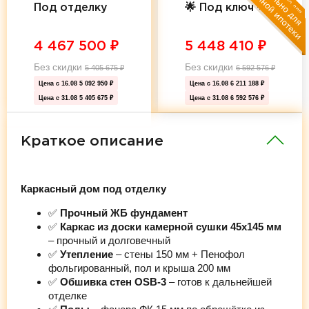
Под отделку
🌟 Под ключ 🌟
4 467 500
₽
5 448 410
₽
Без скидки
Без скидки
5 405 675
₽
6 592 576
₽
Цена с 16.08
5 092 950 ₽
Цена с 16.08
6 211 188 ₽
Цена с 31.08
5 405 675 ₽
Цена с 31.08
6 592 576 ₽
Краткое описание
Каркасный дом под отделку
✅
Прочный ЖБ фундамент
✅
Каркас из доски камерной сушки 45х145 мм
– прочный и долговечный
✅
Утепление
– стены 150 мм + Пенофол
фольгированный, пол и крыша 200 мм
✅
Обшивка стен OSB-3
– готов к дальнейшей
отделке