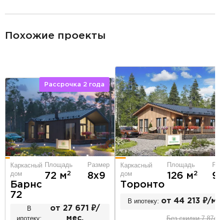
разделитель
Похожие проекты
Рассрочка 2 года
Площадь
Ра
Площадь
Размер
Каркасный
Каркасный
дом
дом
2
2
126 м
9
72 м
8х9
Торонто
Барнс
72
В ипотеку:
от 44 213 ₽/ме
В
от 27 671 ₽/
Без скидки 7 874 
ипотеку:
мес.