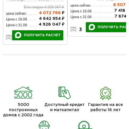
6 507 
цена сейчас
Без скидки 4 928 047 ₽
7 418 
Цена с 16.08
4 072 766
₽
цена сейчас
7 874 
Цена с 31.08
4 642 954 ₽
Цена с 16.08
4 928 047 ₽
Цена с 31.08
ПОЛУЧИТЬ РАС
3
2
1
ПОЛУЧИТЬ РАСЧЕТ
2
1
1
5000
Доступный кредит
Гарантия на все
построенных
и маткапитал
работы 16 лет
домов с 2002 года