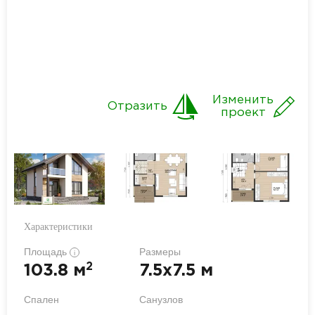
Изменить
Отразить
проект
Характеристики
Площадь
Размеры
i
2
103.8 м
7.5x7.5 м
Спален
Санузлов