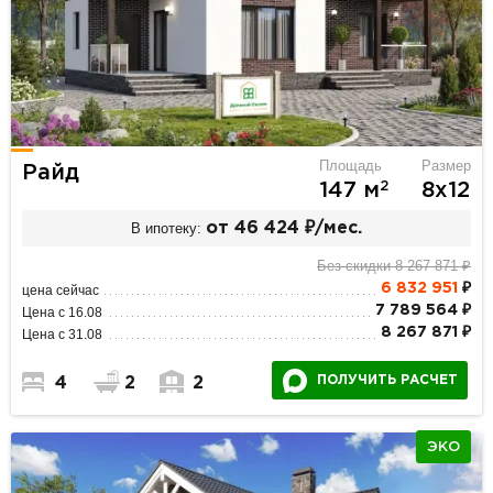
Площадь
Размер
Райд
2
147 м
8х12
В ипотеку:
от 46 424 ₽/мес.
Без скидки 8 267 871 ₽
6 832 951
₽
цена сейчас
7 789 564 ₽
Цена с 16.08
8 267 871 ₽
Цена с 31.08
ПОЛУЧИТЬ РАСЧЕТ
4
2
2
ЭКО