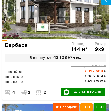
Площадь
Размер
Барбара
2
144 м
9х9
В ипотеку:
от 42 108 ₽/мес.
Без скидки 7 499 202 ₽
6 197 688
₽
цена сейчас
7 065 364 ₽
Цена с 16.08
7 499 202 ₽
Цена с 31.08
ПОЛУЧИТЬ РАСЧЕТ
4
2
2
Хит продаж!
ТОП
ЭКО