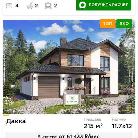
ПОЛУЧИТЬ РАСЧЕТ
4
2
2
ТОП
ЭКО
Площадь
Размер
Дакка
2
215 м
11.7х12
В ипотеку:
от 61 433 ₽/мес.