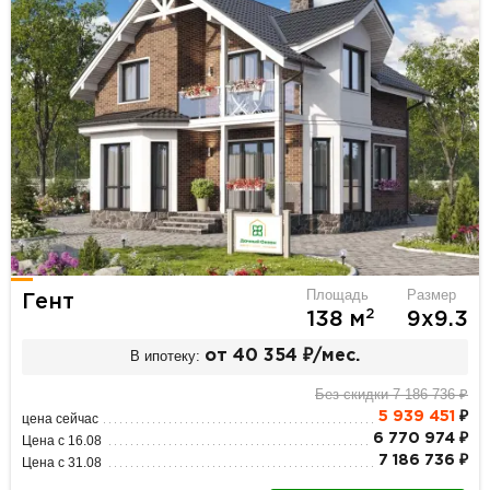
Площадь
Размер
Гент
2
138 м
9х9.3
В ипотеку:
от 40 354 ₽/мес.
Без скидки 7 186 736 ₽
5 939 451
₽
цена сейчас
6 770 974 ₽
Цена с 16.08
7 186 736 ₽
Цена с 31.08