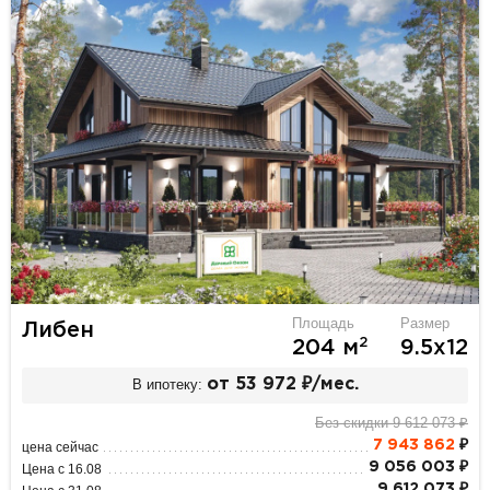
Площадь
Размер
Либен
2
204 м
9.5х12
В ипотеку:
от 53 972 ₽/мес.
Без скидки 9 612 073 ₽
7 943 862
₽
цена сейчас
9 056 003 ₽
Цена с 16.08
9 612 073 ₽