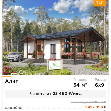
ТОП
Площадь
Размер
Алит
2
54 м
6х9
В ипотеку:
от 23 460 ₽/мес.
Без скидки 4 178 127 ₽
3 452 998
₽
цена сейчас