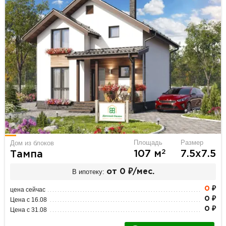
Площадь
Размер
Дом из блоков
2
107 м
7.5х7.5
Тампа
В ипотеку:
от 0 ₽/мес.
0
₽
цена сейчас
0 ₽
Цена с 16.08
0 ₽
Цена с 31.08