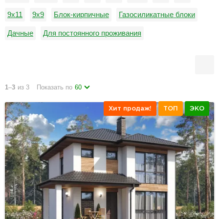
9х11
9х9
Блок-кирпичные
Газосиликатные блоки
Дачные
Для постоянного проживания
Керамзитобетонные блоки
Недорогие
Пеноблоки
от 0 до 100 м2
1
–
3
из 3
Показать по
60
Хит продаж!
ТОП
ЭКО