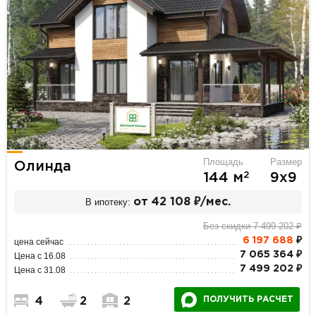
Площадь
Размер
Олинда
2
144 м
9х9
В ипотеку:
от 42 108 ₽/мес.
Без скидки 7 499 202 ₽
6 197 688
₽
цена сейчас
7 065 364 ₽
Цена с 16.08
7 499 202 ₽
Цена с 31.08
ПОЛУЧИТЬ РАСЧЕТ
4
2
2