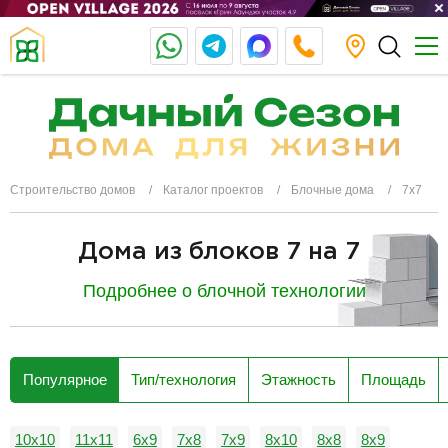
Строительство домов
Каталог проектов
Блочные дома
7х7
Дома из блоков 7 на 7
Подробнее о блочной технологии
разделитель
Популярное
Тип/технология
Этажность
Площадь
10х10
11х11
6х9
7х8
7х9
8х10
8х8
8х9