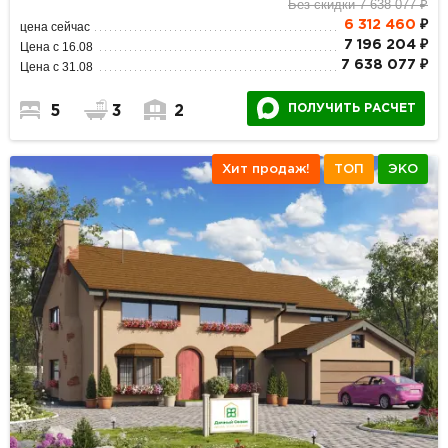
Без скидки 7 638 077 ₽
6 312 460
₽
цена сейчас
7 196 204 ₽
Цена с 16.08
7 638 077 ₽
Цена с 31.08
ПОЛУЧИТЬ РАСЧЕТ
5
3
2
Хит продаж!
ТОП
ЭКО