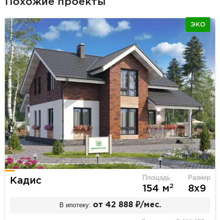
Похожие проекты
ЭКО
Площадь
Размер
Кадис
2
154 м
8х9
В ипотеку:
от 42 888 ₽/мес.