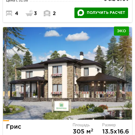
Цена с 31.08
ПОЛУЧИТЬ РАСЧЕТ
4
3
2
ЭКО
Площадь
Размер
Грис
2
305 м
13.5х16.6