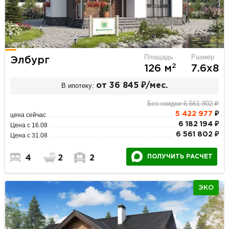
Площадь
Размер
Элбург
2
126 м
7.6х8
В ипотеку:
от 36 845 ₽/мес.
Без скидки 6 561 802 ₽
5 422 977
₽
цена сейчас
6 182 194 ₽
Цена с 16.08
6 561 802 ₽
Цена с 31.08
ПОЛУЧИТЬ РАСЧЕТ
4
2
2
ЭКО