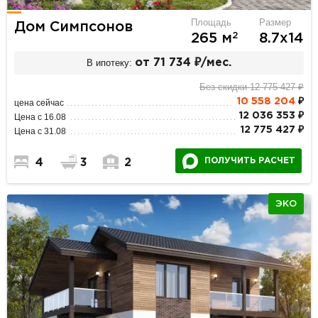
Площадь
Размер
Дом Симпсонов
2
265 м
8.7х14
В ипотеку:
от 71 734 ₽/мес.
Без скидки 12 775 427 ₽
10 558 204
₽
цена сейчас
12 036 353 ₽
Цена с 16.08
12 775 427 ₽
Цена с 31.08
ПОЛУЧИТЬ РАСЧЕТ
4
3
2
ЭКО