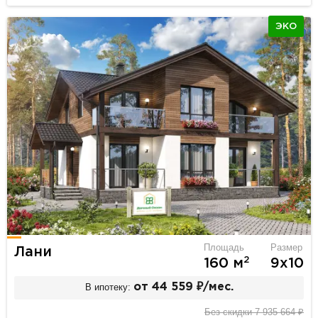
ЭКО
Площадь
Размер
Лани
2
160 м
9х10
В ипотеку:
от 44 559 ₽/мес.
Без скидки 7 935 664 ₽