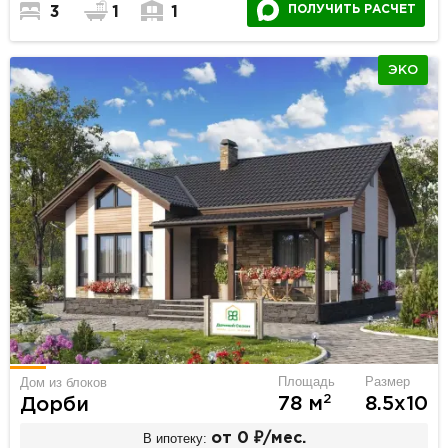
ПОЛУЧИТЬ РАСЧЕТ
3
1
1
ЭКО
Площадь
Размер
Дом из блоков
2
78 м
8.5х10
Дорби
В ипотеку:
от 0 ₽/мес.