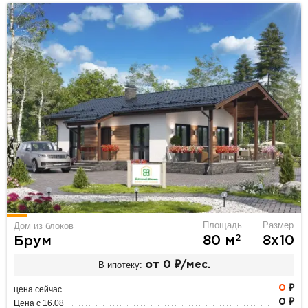
Площадь
Размер
Дом из блоков
2
80 м
8х10
Брум
В ипотеку:
от 0 ₽/мес.
0
₽
цена сейчас
0 ₽
Цена с 16.08