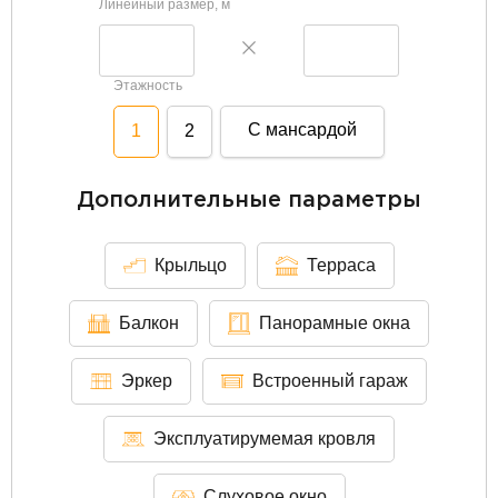
Линейный размер, м
Этажность
С мансардой
1
2
Дополнительные параметры
Крыльцо
Терраса
Балкон
Панорамные окна
Эркер
Встроенный гараж
Эксплуатирумемая кровля
Слуховое окно