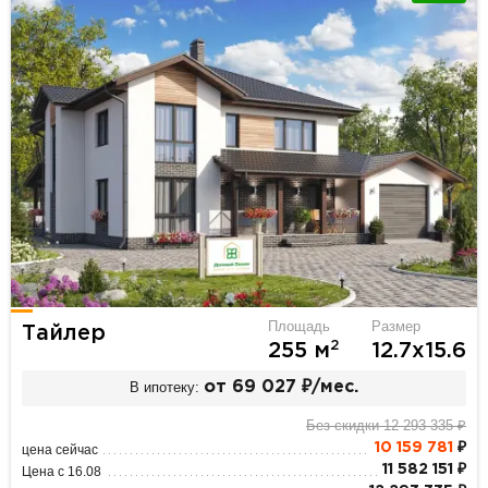
Площадь
Размер
Тайлер
2
255 м
12.7х15.6
В ипотеку:
от 69 027 ₽/мес.
Без скидки 12 293 335 ₽
10 159 781
₽
цена сейчас
11 582 151 ₽
Цена с 16.08