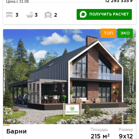
12 293 335 ₽
Цена с 31.08
ПОЛУЧИТЬ РАСЧЕТ
3
3
2
ТОП
ЭКО
Площадь
Размер
Барни
2
215 м
9х12