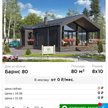
Площадь
Размер
Дом из блоков
2
80 м
8х10
Барнс 80
В ипотеку:
от 0 ₽/мес.
0
₽
цена сейчас
0 ₽
Цена с 16.08
0 ₽
Цена с 31.08