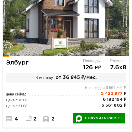
Площадь
Размер
Элбург
2
126 м
7.6х8
В ипотеку:
от 36 845 ₽/мес.
Без скидки 6 561 802 ₽
5 422 977
₽
цена сейчас
6 182 194 ₽
Цена с 16.08
6 561 802 ₽
Цена с 31.08
ПОЛУЧИТЬ РАСЧЕТ
4
2
2