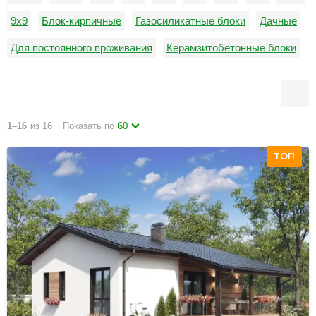
9х9
Блок-кирпичные
Газосиликатные блоки
Дачные
Для постоянного проживания
Керамзитобетонные блоки
Недорогие
Пеноблоки
от 0 до 100 м2
1
–
16
из 16
Показать по
60
ТОП