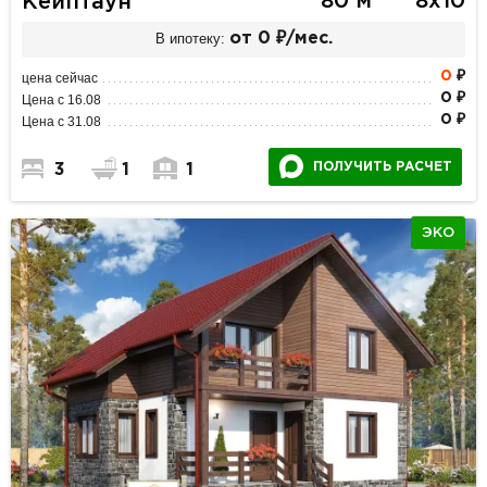
80 м
8х10
Кейптаун
В ипотеку:
от 0 ₽/мес.
0
₽
цена сейчас
0 ₽
Цена с 16.08
0 ₽
Цена с 31.08
ПОЛУЧИТЬ РАСЧЕТ
3
1
1
ЭКО