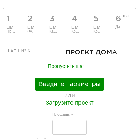
шаг
1
2
3
4
5
6
Данные
шаг
шаг
шаг
шаг
шаг
Проект
Фундамент
Каркас и стены
Коммуникации
Крыша
ШАГ 1 ИЗ 6
ПРОЕКТ ДОМА
Пропустить шаг
Введите параметры
или
Загрузите проект
Площадь, м
2