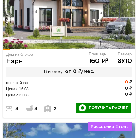
Площадь
Размер
Дом из блоков
2
160 м
8х10
Нэрн
В ипотеку:
от 0 ₽/мес.
0
₽
цена сейчас
0 ₽
Цена с 16.08
0 ₽
Цена с 31.08
ПОЛУЧИТЬ РАСЧЕТ
3
3
2
Рассрочка 2 года