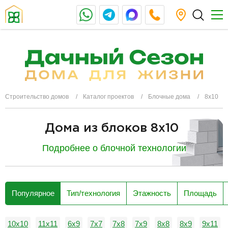
Строительство домов
Каталог проектов
Блочные дома
8х10
Дома из блоков 8х10
Подробнее о блочной технологии
разделитель
Популярное
Тип/технология
Этажность
Площадь
10х10
11х11
6х9
7х7
7х8
7х9
8х8
8х9
9х11