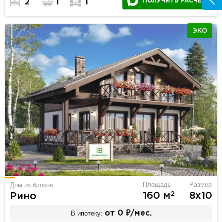
ПОЛУЧИТЬ РАСЧЕТ
2
1
1
ЭКО
Площадь
Размер
Дом из блоков
2
160 м
8х10
Рино
В ипотеку:
от 0 ₽/мес.