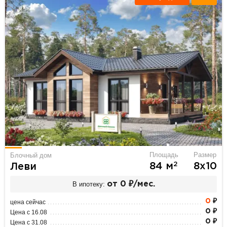
Площадь
Размер
Блочный дом
2
84 м
8х10
Леви
В ипотеку:
от 0 ₽/мес.
0
₽
цена сейчас
0 ₽
Цена с 16.08
0 ₽
Цена с 31.08