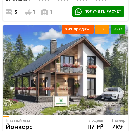
ПОЛУЧИТЬ РАСЧЕТ
3
1
1
Хит продаж!
ТОП
ЭКО
Площадь
Размер
Блочный дом
2
117 м
7х9
Йонкерс