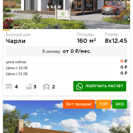
Площадь
Размер
Блочный дом
2
160 м
8х12.45
Чарли
В ипотеку:
от 0 ₽/мес.
0
₽
цена сейчас
0 ₽
Цена с 16.08
0 ₽
Цена с 31.08
ПОЛУЧИТЬ РАСЧЕТ
4
3
2
Хит продаж!
ТОП
ЭКО