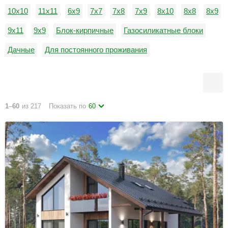
10х10
11х11
6х9
7х7
7х8
7х9
8х10
8х8
8х9
9х11
9х9
Блок-кирпичные
Газосиликатные блоки
Дачные
Для постоянного проживания
Керамзитобетонные блоки
Недорогие
Пеноблоки
1
–
60
из 217
Показать по
60