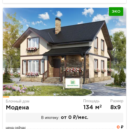
ЭКО
Площадь
Размер
Блочный дом
2
134 м
8х9
Модена
В ипотеку:
от 0 ₽/мес.
0
₽
цена сейчас