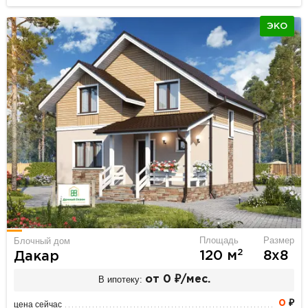
ЭКО
Площадь
Размер
Блочный дом
2
120 м
8х8
Дакар
В ипотеку:
от 0 ₽/мес.
0
₽
цена сейчас