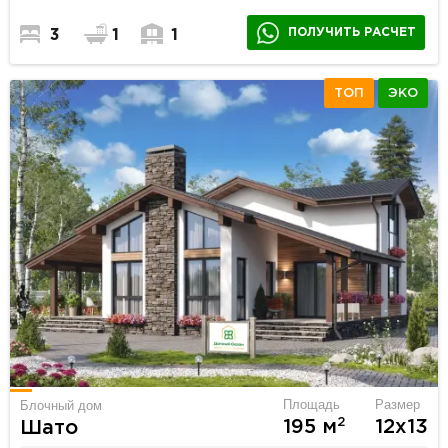
ПОЛУЧИТЬ РАСЧЕТ
3
1
1
ТОП
ЭКО
Площадь
Размер
Блочный дом
2
195 м
12х13
Шато