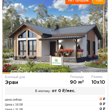
Хит продаж!
ТОП
Площадь
Размер
Блочный дом
2
90 м
10х10
Эрви
В ипотеку:
от 0 ₽/мес.
0
₽
цена сейчас
0 ₽
Цена с 16.08
0 ₽
Цена с 31.08