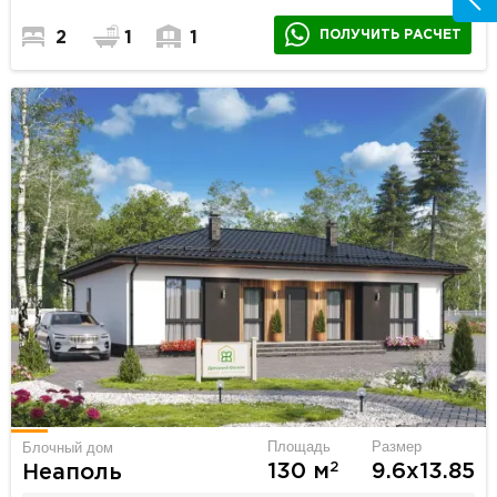
ПОЛУЧИТЬ РАСЧЕТ
2
1
1
Площадь
Размер
Блочный дом
2
130 м
9.6х13.85
Неаполь