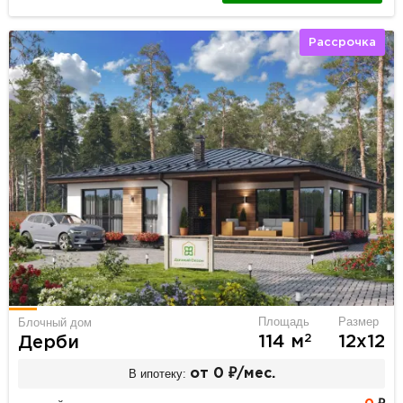
Рассрочка
Площадь
Размер
Блочный дом
2
114 м
12х12
Дерби
В ипотеку:
от 0 ₽/мес.