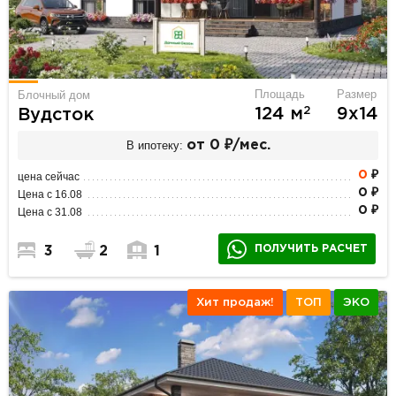
Площадь
Размер
Блочный дом
2
124 м
9х14
Вудсток
В ипотеку:
от 0 ₽/мес.
0
₽
цена сейчас
0 ₽
Цена с 16.08
0 ₽
Цена с 31.08
ПОЛУЧИТЬ РАСЧЕТ
3
2
1
Хит продаж!
ТОП
ЭКО