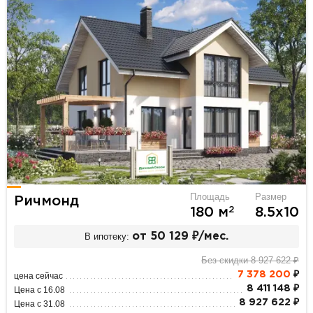
Площадь
Размер
Ричмонд
2
180 м
8.5х10
В ипотеку:
от 50 129 ₽/мес.
Без скидки 8 927 622 ₽
7 378 200
₽
цена сейчас
8 411 148 ₽
Цена с 16.08
8 927 622 ₽
Цена с 31.08