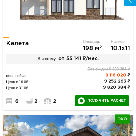
Площадь
Размер
Калета
2
198 м
10.1х11
В ипотеку:
от 55 141 ₽/мес.
Без скидки 9 820 384 ₽
8 116 020
₽
цена сейчас
9 252 263 ₽
Цена с 16.08
9 820 384 ₽
Цена с 31.08
ПОЛУЧИТЬ РАСЧЕТ
6
2
2
ЭКО