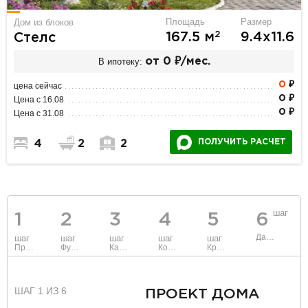
Площадь
Размер
Дом из блоков
2
167.5 м
9.4х11.6
Стелс
В ипотеку:
от 0 ₽/мес.
0
₽
цена сейчас
0 ₽
Цена с 16.08
0 ₽
Цена с 31.08
ПОЛУЧИТЬ РАСЧЕТ
4
2
2
шаг
1
2
3
4
5
6
Данные
шаг
шаг
шаг
шаг
шаг
Проект
Фундамент
Каркас и стены
Коммуникации
Крыша
ШАГ 1 ИЗ 6
ПРОЕКТ ДОМА