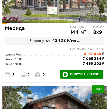
Площадь
Размер
Мерида
2
144 м
8х9
В ипотеку:
от 42 108 ₽/мес.
Без скидки 7 499 202 ₽
6 197 688
₽
цена сейчас
7 065 364 ₽
Цена с 16.08
7 499 202 ₽
Цена с 31.08
ПОЛУЧИТЬ РАСЧЕТ
5
2
2
ЭКО