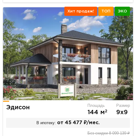
Хит продаж!
ТОП
ЭКО
Площадь
Размер
Эдисон
2
144 м
9х9
В ипотеку:
от 45 477 ₽/мес.
Без скидки 8 099 139 ₽