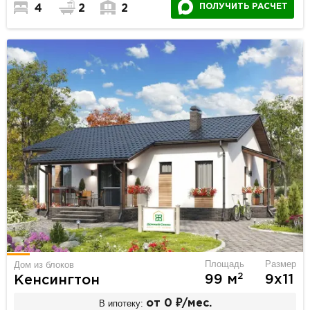
ПОЛУЧИТЬ РАСЧЕТ
4
2
2
Площадь
Размер
Дом из блоков
2
99 м
9х11
Кенсингтон
В ипотеку:
от 0 ₽/мес.