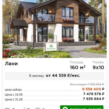
Площадь
Размер
Лани
2
160 м
9х10
В ипотеку:
от 44 559 ₽/мес.
Без скидки 7 935 664 ₽
6 558 400
₽
цена сейчас
7 476 576 ₽
Цена с 16.08
7 935 664 ₽
Цена с 31.08