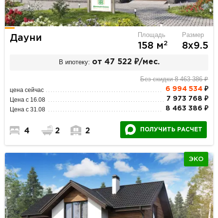
Площадь
Размер
Дауни
2
158 м
8х9.5
В ипотеку:
от 47 522 ₽/мес.
Без скидки 8 463 386 ₽
6 994 534
₽
цена сейчас
7 973 768 ₽
Цена с 16.08
8 463 386 ₽
Цена с 31.08
ПОЛУЧИТЬ РАСЧЕТ
4
2
2
ЭКО