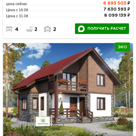
6 693 503
₽
цена сейчас
7 630 593 ₽
Цена с 16.08
8 099 139 ₽
Цена с 31.08
ПОЛУЧИТЬ РАСЧЕТ
4
2
2
ЭКО