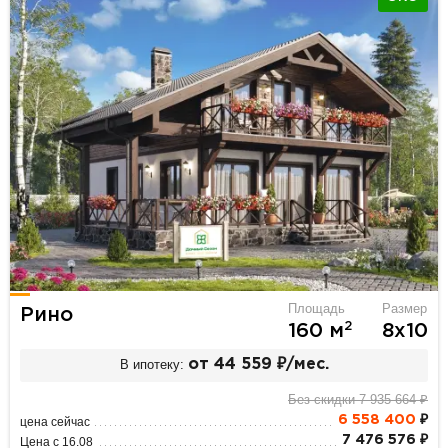
Площадь
Размер
Рино
2
160 м
8х10
В ипотеку:
от 44 559 ₽/мес.
Без скидки 7 935 664 ₽
6 558 400
₽
цена сейчас
7 476 576 ₽
Цена с 16.08