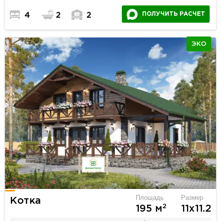
ПОЛУЧИТЬ РАСЧЕТ
4
2
2
ЭКО
Площадь
Размер
Котка
2
195 м
11х11.2