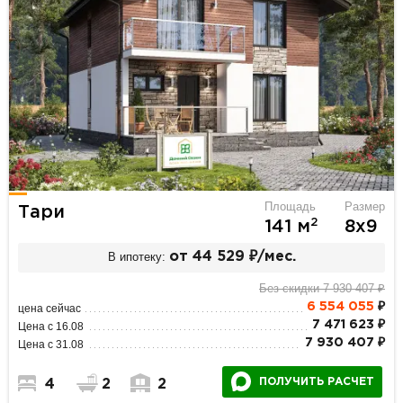
Площадь
Размер
Тари
2
141 м
8х9
В ипотеку:
от 44 529 ₽/мес.
Без скидки 7 930 407 ₽
6 554 055
₽
цена сейчас
7 471 623 ₽
Цена с 16.08
7 930 407 ₽
Цена с 31.08
ПОЛУЧИТЬ РАСЧЕТ
4
2
2