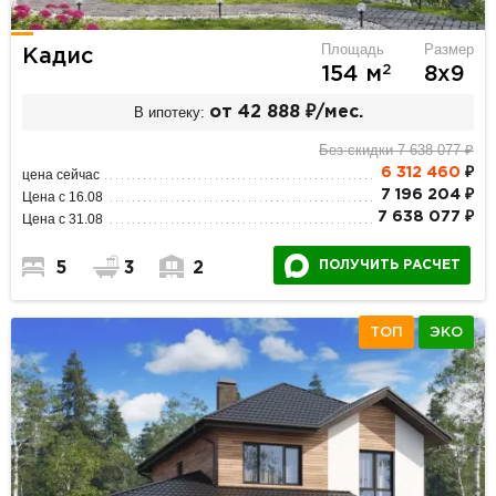
Площадь
Размер
Кадис
2
154 м
8х9
В ипотеку:
от 42 888 ₽/мес.
Без скидки 7 638 077 ₽
6 312 460
₽
цена сейчас
7 196 204 ₽
Цена с 16.08
7 638 077 ₽
Цена с 31.08
ПОЛУЧИТЬ РАСЧЕТ
5
3
2
ТОП
ЭКО