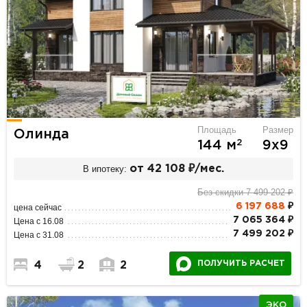
Площадь
Размер
Олинда
2
144 м
9х9
В ипотеку:
от 42 108 ₽/мес.
Без скидки 7 499 202 ₽
6 197 688
₽
цена сейчас
7 065 364 ₽
Цена с 16.08
7 499 202 ₽
Цена с 31.08
ПОЛУЧИТЬ РАСЧЕТ
4
2
2
ЭКО