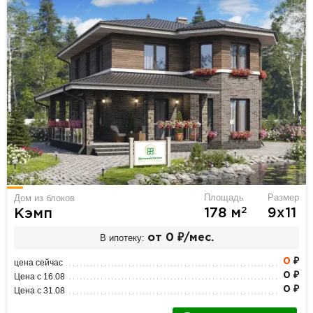
Площадь
Размер
Дом из блоков
2
178 м
9х11
Кэмп
В ипотеку:
от 0 ₽/мес.
0
₽
цена сейчас
0 ₽
Цена с 16.08
0 ₽
Цена с 31.08