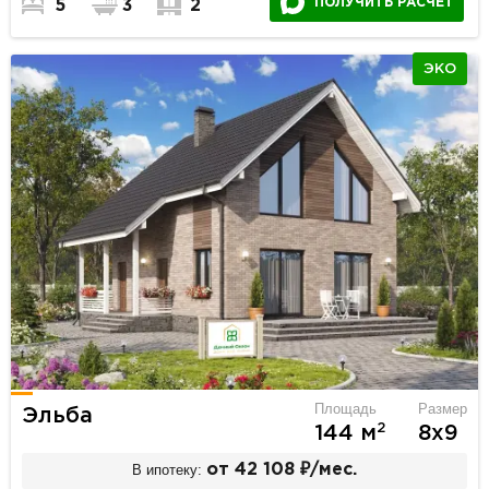
ПОЛУЧИТЬ РАСЧЕТ
5
3
2
ЭКО
Площадь
Размер
Эльба
2
144 м
8х9
В ипотеку:
от 42 108 ₽/мес.