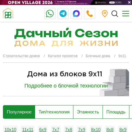
Строительство домов
Каталог проектов
Блочные дома
9х11
Дома из блоков 9х11
Подробнее о блочной технологии
разделитель
Популярное
Тип/технология
Этажность
Площадь
10х10
11х11
6х9
7х7
7х8
7х9
8х10
8х8
8х9