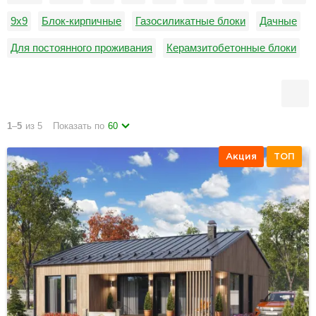
9х9
Блок-кирпичные
Газосиликатные блоки
Дачные
Для постоянного проживания
Керамзитобетонные блоки
Недорогие
Пеноблоки
от 0 до 100 м2
1
–
5
из 5
Показать по
60
Акция
ТОП