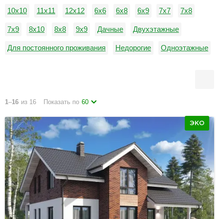
10х10
11х11
12х12
6х6
6х8
6х9
7х7
7х8
7х9
8х10
8х8
9х9
Дачные
Двухэтажные
Для постоянного проживания
Недорогие
Одноэтажные
С гаражом
1
–
16
из 16
Показать по
60
ЭКО