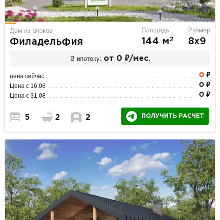
Площадь
Размер
Дом из блоков
2
144 м
8х9
Филадельфия
В ипотеку:
от 0 ₽/мес.
0
₽
цена сейчас
0 ₽
Цена с 16.08
0 ₽
Цена с 31.08
ПОЛУЧИТЬ РАСЧЕТ
5
2
2