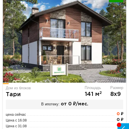
Площадь
Размер
Дом из блоков
2
141 м
8х9
Тари
В ипотеку:
от 0 ₽/мес.
0
₽
цена сейчас
0 ₽
Цена с 16.08
0 ₽
Цена с 31.08