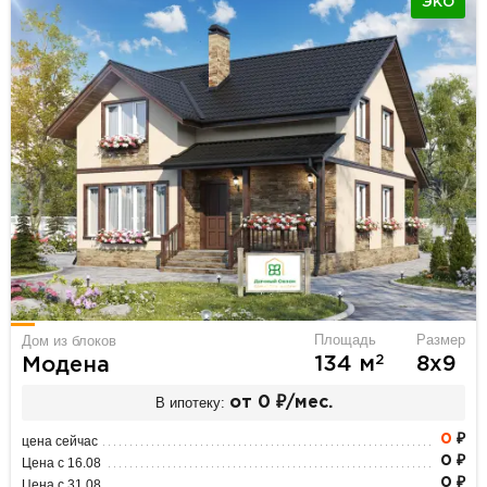
ЭКО
Площадь
Размер
Дом из блоков
2
134 м
8х9
Модена
В ипотеку:
от 0 ₽/мес.
0
₽
цена сейчас
0 ₽
Цена с 16.08
0 ₽
Цена с 31.08