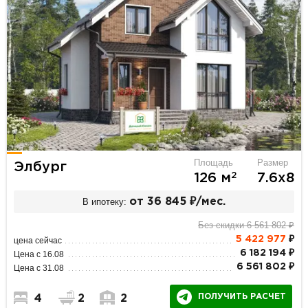
Площадь
Размер
Элбург
2
126 м
7.6х8
В ипотеку:
от 36 845 ₽/мес.
Без скидки 6 561 802 ₽
5 422 977
₽
цена сейчас
6 182 194 ₽
Цена с 16.08
6 561 802 ₽
Цена с 31.08
ПОЛУЧИТЬ РАСЧЕТ
4
2
2