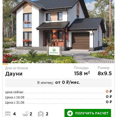
Площадь
Размер
Дом из блоков
2
158 м
8х9.5
Дауни
В ипотеку:
от 0 ₽/мес.
0
₽
цена сейчас
0 ₽
Цена с 16.08
0 ₽
Цена с 31.08
ПОЛУЧИТЬ РАСЧЕТ
4
2
2