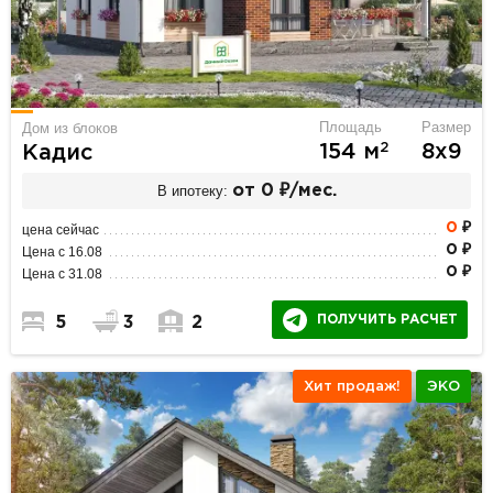
Площадь
Размер
Дом из блоков
2
154 м
8х9
Кадис
В ипотеку:
от 0 ₽/мес.
0
₽
цена сейчас
0 ₽
Цена с 16.08
0 ₽
Цена с 31.08
ПОЛУЧИТЬ РАСЧЕТ
5
3
2
Хит продаж!
ЭКО