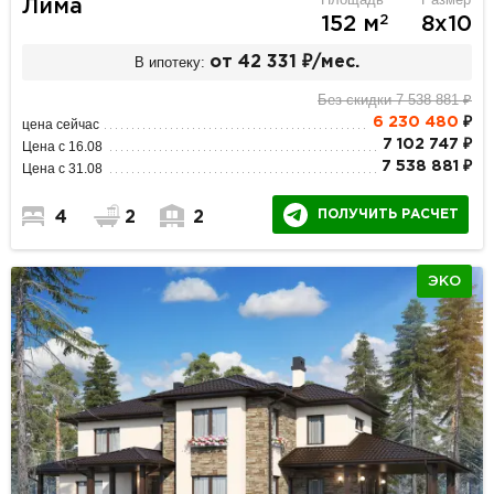
Лима
2
152 м
8х10
В ипотеку:
от 42 331 ₽/мес.
Без скидки 7 538 881 ₽
6 230 480
₽
цена сейчас
7 102 747 ₽
Цена с 16.08
7 538 881 ₽
Цена с 31.08
ПОЛУЧИТЬ РАСЧЕТ
4
2
2
ЭКО