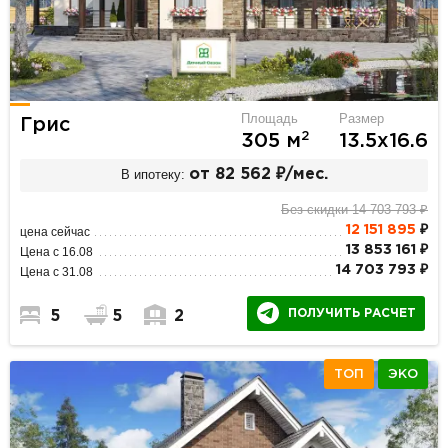
Площадь
Размер
Грис
2
305 м
13.5х16.6
В ипотеку:
от 82 562 ₽/мес.
Без скидки 14 703 793 ₽
12 151 895
₽
цена сейчас
13 853 161 ₽
Цена с 16.08
14 703 793 ₽
Цена с 31.08
ПОЛУЧИТЬ РАСЧЕТ
5
5
2
ТОП
ЭКО