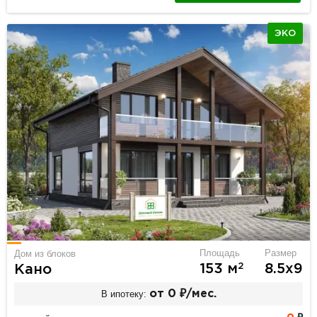
ЭКО
Площадь
Размер
Дом из блоков
2
153 м
8.5х9
Кано
В ипотеку:
от 0 ₽/мес.