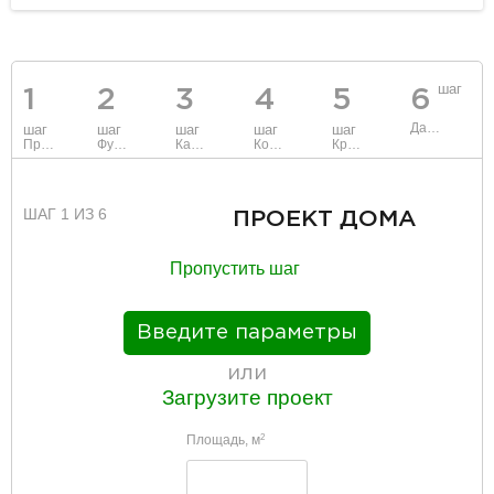
шаг
1
2
3
4
5
6
Данные
шаг
шаг
шаг
шаг
шаг
Проект
Фундамент
Каркас и стены
Коммуникации
Крыша
ШАГ 1 ИЗ 6
ПРОЕКТ ДОМА
Пропустить шаг
Введите параметры
или
Загрузите проект
Площадь, м
2