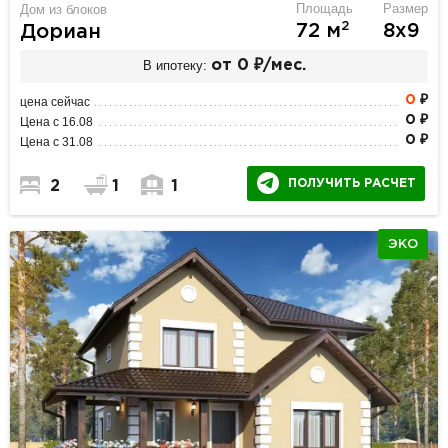
Площадь
Размер
Дом из блоков
2
72 м
8х9
Дориан
В ипотеку:
от 0 ₽/мес.
0
₽
цена сейчас
0 ₽
Цена с 16.08
0 ₽
Цена с 31.08
ПОЛУЧИТЬ РАСЧЕТ
2
1
1
ЭКО