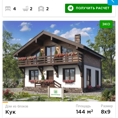
ПОЛУЧИТЬ РАСЧЕТ
4
2
2
ЭКО
Площадь
Размер
Дом из блоков
2
144 м
8х9
Кук