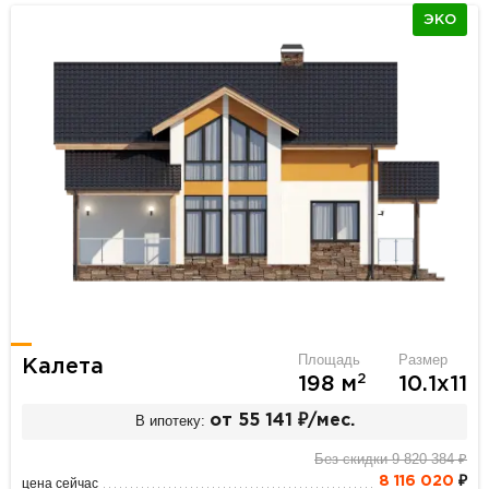
ЭКО
Площадь
Размер
Калета
2
198 м
10.1х11
В ипотеку:
от 55 141 ₽/мес.
Без скидки 9 820 384 ₽
8 116 020
₽
цена сейчас