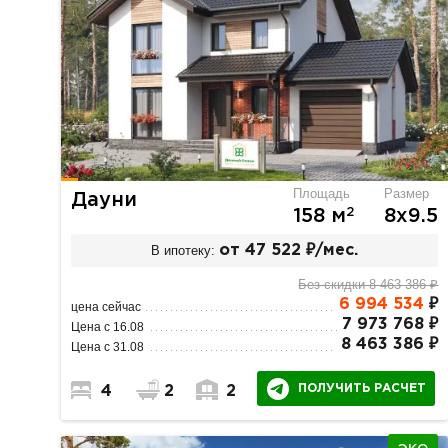
Площадь
Размер
Дауни
2
158 м
8х9.5
В ипотеку:
от 47 522 ₽/мес.
Без скидки 8 463 386 ₽
6 994 534
₽
цена сейчас
7 973 768 ₽
Цена с 16.08
8 463 386 ₽
Цена с 31.08
ПОЛУЧИТЬ РАСЧЕТ
4
2
2