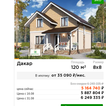
ЭКО
Площадь
Размер
Дакар
2
120 м
8х8
В ипотеку:
от 35 090 ₽/мес.
Без скидки 6 249 335 ₽
5 164 740
₽
цена сейчас
5 887 804 ₽
Цена с 16.08
6 249 335 ₽
Цена с 31.08