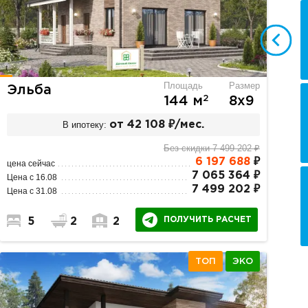
Площадь
Размер
Эльба
2
144 м
8х9
В ипотеку:
от 42 108 ₽/мес.
Без скидки 7 499 202 ₽
6 197 688
₽
цена сейчас
7 065 364 ₽
Цена с 16.08
7 499 202 ₽
Цена с 31.08
ПОЛУЧИТЬ РАСЧЕТ
5
2
2
ТОП
ЭКО