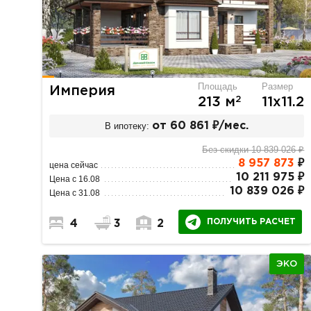
Площадь
Размер
Империя
2
213 м
11х11.2
В ипотеку:
от 60 861 ₽/мес.
Без скидки 10 839 026 ₽
8 957 873
₽
цена сейчас
10 211 975 ₽
Цена с 16.08
10 839 026 ₽
Цена с 31.08
ПОЛУЧИТЬ РАСЧЕТ
4
3
2
ЭКО