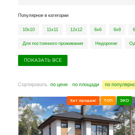
Популярное в категории
10х10
11х11
12х12
6х6
6х8
Для постоянного проживания
Недорогие
Од
ПОКАЗАТЬ ВСЕ
Сортировать
по цене
по площади
по популярн
Хит продаж!
ТОП
ЭКО