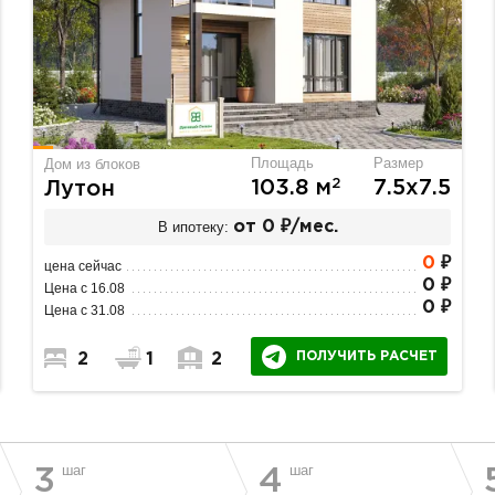
Площадь
Размер
Дом из блоков
2
103.8 м
7.5х7.5
Лутон
В ипотеку:
от 0 ₽/мес.
0
₽
цена сейчас
0 ₽
Цена с 16.08
0 ₽
Цена с 31.08
ПОЛУЧИТЬ РАСЧЕТ
2
1
2
шаг
шаг
3
4