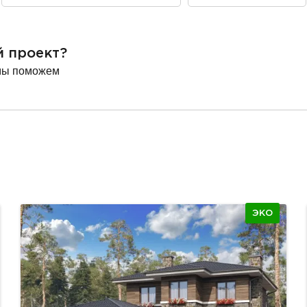
й проект?
мы поможем
ЭКО