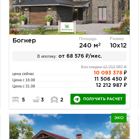
Площадь
Размер
Богнер
2
240 м
10х12
В ипотеку:
от 68 576 ₽/мес.
Без скидки 12 212 987 ₽
10 093 378
₽
цена сейчас
11 506 450 ₽
Цена с 16.08
12 212 987 ₽
Цена с 31.08
ПОЛУЧИТЬ РАСЧЕТ
5
3
2
ЭКО