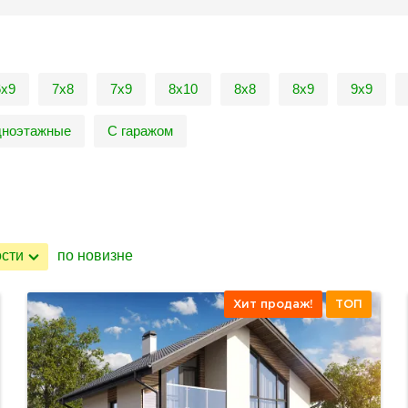
6х9
7х8
7х9
8х10
8х8
8х9
9х9
ноэтажные
С гаражом
ости
по новизне
Хит продаж!
ТОП