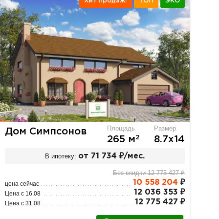
Хит продаж!
ТОП
ЭКО
Площадь
Размер
Дом Симпсонов
2
265 м
8.7х14
В ипотеку:
от 71 734 ₽/мес.
Без скидки 12 775 427 ₽
10 558 204
₽
цена сейчас
12 036 353 ₽
Цена с 16.08
12 775 427 ₽
Цена с 31.08