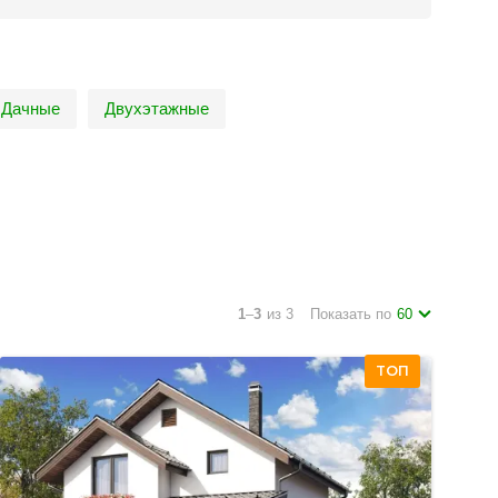
Дачные
Двухэтажные
1
–
3
из 3
Показать по
60
ТОП