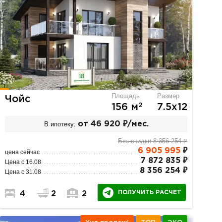
Площадь
Размер
Чойс
2
156 м
7.5х12
В ипотеку:
от 46 920 ₽/мес.
Без скидки 8 356 254 ₽
6 905 995
₽
цена сейчас
7 872 835 ₽
Цена с 16.08
8 356 254 ₽
Цена с 31.08
ПОЛУЧИТЬ РАСЧЕТ
4
2
2