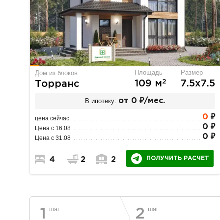
Площадь
Размер
Дом из блоков
2
109 м
7.5х7.5
Торранс
В ипотеку:
от 0 ₽/мес.
0
₽
цена сейчас
0 ₽
Цена с 16.08
0 ₽
Цена с 31.08
ПОЛУЧИТЬ РАСЧЕТ
4
2
2
шаг
шаг
1
2