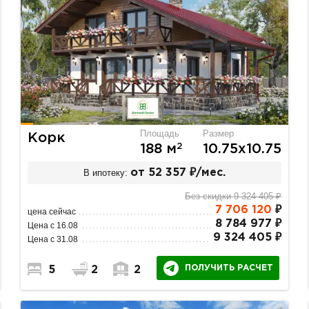
Площадь
Размер
Корк
2
188 м
10.75х10.75
В ипотеку:
от 52 357 ₽/мес.
Без скидки 9 324 405 ₽
7 706 120
₽
цена сейчас
8 784 977 ₽
Цена с 16.08
9 324 405 ₽
Цена с 31.08
ПОЛУЧИТЬ РАСЧЕТ
5
2
2