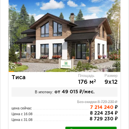
Площадь
Размер
Тиса
2
176 м
9х12
В ипотеку:
от 49 015 ₽/мес.
Без скидки 8 729 230 ₽
7 214 240
₽
цена сейчас
8 224 234 ₽
Цена с 16.08
8 729 230 ₽
Цена с 31.08