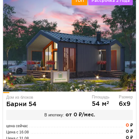
ТОП
Рассрочка 2 года
Площадь
Размер
Дом из блоков
2
54 м
6х9
Барни 54
В ипотеку:
от 0 ₽/мес.
0
₽
цена сейчас
0 ₽
Цена с 16.08
0 ₽
Цена с 31.08