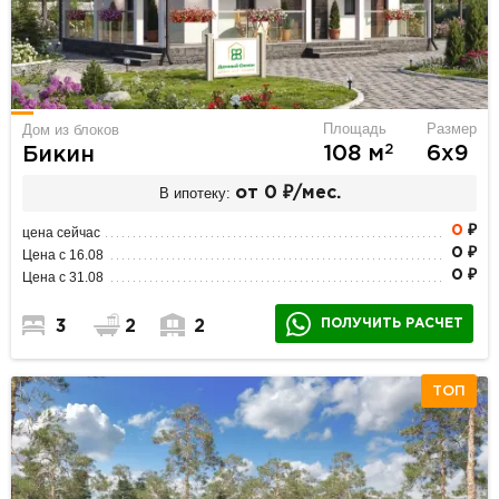
Площадь
Размер
Дом из блоков
2
108 м
6х9
Бикин
В ипотеку:
от 0 ₽/мес.
0
₽
цена сейчас
0 ₽
Цена с 16.08
0 ₽
Цена с 31.08
ПОЛУЧИТЬ РАСЧЕТ
3
2
2
ТОП