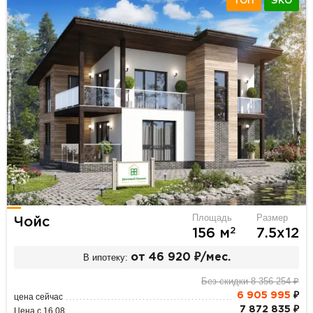
ТОП
ЭКО
Площадь
Размер
Чойс
2
156 м
7.5х12
В ипотеку:
от 46 920 ₽/мес.
Без скидки 8 356 254 ₽
6 905 995
₽
цена сейчас
7 872 835 ₽
Цена с 16.08