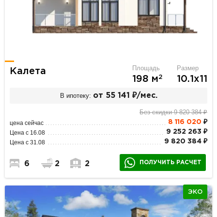
Площадь
Размер
Калета
2
198 м
10.1х11
В ипотеку:
от 55 141 ₽/мес.
Без скидки 9 820 384 ₽
8 116 020
₽
цена сейчас
9 252 263 ₽
Цена с 16.08
9 820 384 ₽
Цена с 31.08
ПОЛУЧИТЬ РАСЧЕТ
6
2
2
ЭКО