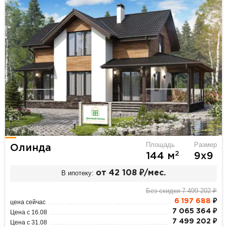
Площадь
Размер
Олинда
2
144 м
9х9
В ипотеку:
от 42 108 ₽/мес.
Без скидки 7 499 202 ₽
6 197 688
₽
цена сейчас
7 065 364 ₽
Цена с 16.08
7 499 202 ₽
Цена с 31.08