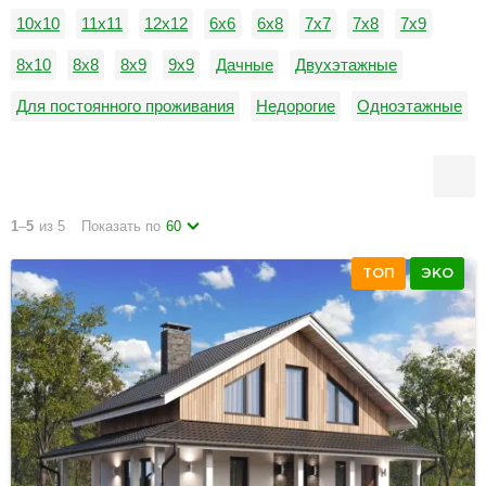
10х10
11х11
12х12
6х6
6х8
7х7
7х8
7х9
8х10
8х8
8х9
9х9
Дачные
Двухэтажные
Для постоянного проживания
Недорогие
Одноэтажные
С гаражом
1
–
5
из 5
Показать по
60
ТОП
ЭКО