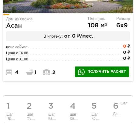
Площадь
Размер
Дом из блоков
2
108 м
6х9
Асан
В ипотеку:
от 0 ₽/мес.
0
₽
цена сейчас
0 ₽
Цена с 16.08
0 ₽
Цена с 31.08
ПОЛУЧИТЬ РАСЧЕТ
4
1
2
шаг
1
2
3
4
5
6
Данные
шаг
шаг
шаг
шаг
шаг
Проект
Фундамент
Каркас и стены
Коммуникации
Крыша