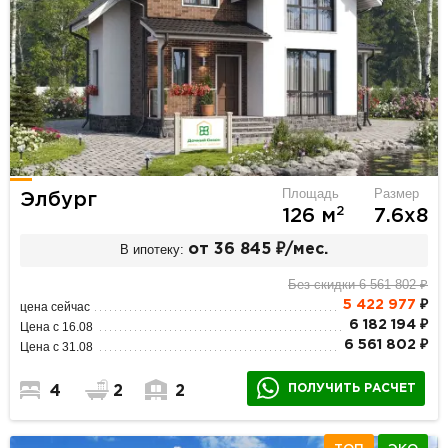
Площадь
Размер
Элбург
2
126 м
7.6х8
В ипотеку:
от 36 845 ₽/мес.
Без скидки 6 561 802 ₽
5 422 977
₽
цена сейчас
6 182 194 ₽
Цена с 16.08
6 561 802 ₽
Цена с 31.08
ПОЛУЧИТЬ РАСЧЕТ
4
2
2