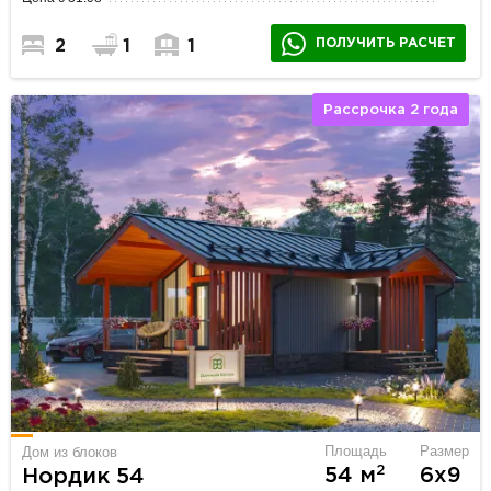
ПОЛУЧИТЬ РАСЧЕТ
2
1
1
Рассрочка 2 года
Площадь
Размер
Дом из блоков
2
54 м
6х9
Нордик 54