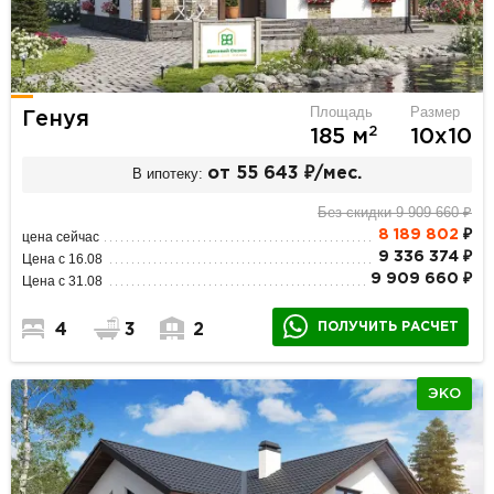
Площадь
Размер
Генуя
2
185 м
10х10
В ипотеку:
от 55 643 ₽/мес.
Без скидки 9 909 660 ₽
8 189 802
₽
цена сейчас
9 336 374 ₽
Цена с 16.08
9 909 660 ₽
Цена с 31.08
ПОЛУЧИТЬ РАСЧЕТ
4
3
2
ЭКО