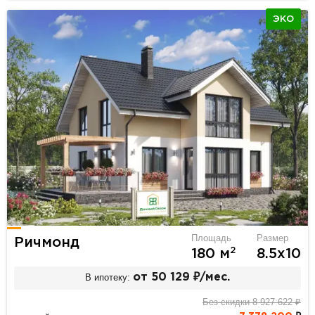
ЭКО
Площадь
Размер
Ричмонд
2
180 м
8.5х10
В ипотеку:
от 50 129 ₽/мес.
Без скидки 8 927 622 ₽