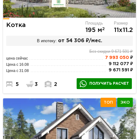
Площадь
Размер
Котка
2
195 м
11х11.2
В ипотеку:
от 54 306 ₽/мес.
Без скидки 9 671 591 ₽
7 993 050
₽
цена сейчас
9 112 077 ₽
Цена с 16.08
9 671 591 ₽
Цена с 31.08
ПОЛУЧИТЬ РАСЧЕТ
5
3
2
ТОП
ЭКО