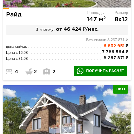
Площадь
Размер
Райд
2
147 м
8х12
В ипотеку:
от 46 424 ₽/мес.
Без скидки 8 267 871 ₽
6 832 951
₽
цена сейчас
7 789 564 ₽
Цена с 16.08
8 267 871 ₽
Цена с 31.08
ПОЛУЧИТЬ РАСЧЕТ
4
2
2
ЭКО