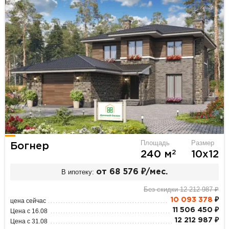
Площадь
Размер
Богнер
2
240 м
10х12
В ипотеку:
от 68 576 ₽/мес.
Без скидки 12 212 987 ₽
10 093 378
₽
цена сейчас
11 506 450 ₽
Цена с 16.08
12 212 987 ₽
Цена с 31.08