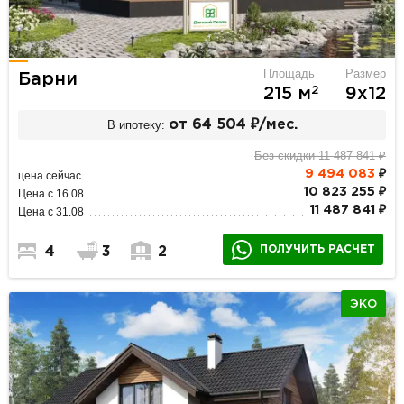
Площадь
Размер
Барни
2
215 м
9х12
В ипотеку:
от 64 504 ₽/мес.
Без скидки 11 487 841 ₽
9 494 083
₽
цена сейчас
10 823 255 ₽
Цена с 16.08
11 487 841 ₽
Цена с 31.08
ПОЛУЧИТЬ РАСЧЕТ
4
3
2
ЭКО