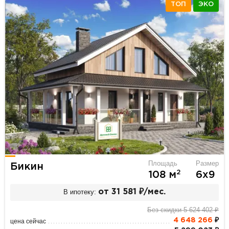
ТОП
ЭКО
Площадь
Размер
Бикин
2
108 м
6х9
В ипотеку:
от 31 581 ₽/мес.
Без скидки 5 624 402 ₽
4 648 266
₽
цена сейчас