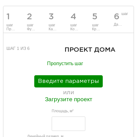
шаг
1
2
3
4
5
6
Данные
шаг
шаг
шаг
шаг
шаг
Проект
Фундамент
Каркас и стены
Коммуникации
Крыша
ШАГ 1 ИЗ 6
ПРОЕКТ ДОМА
Пропустить шаг
Введите параметры
или
Загрузите проект
Площадь, м
2
Линейный размер, м