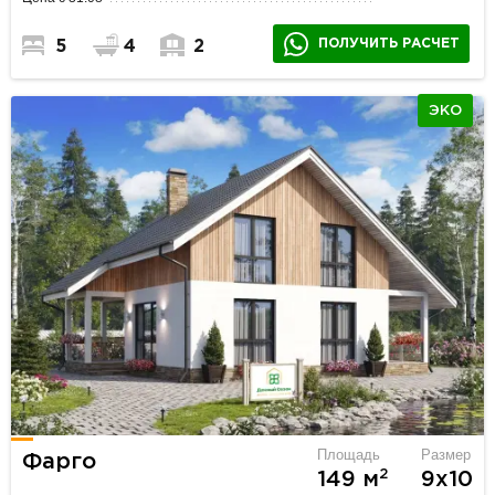
ПОЛУЧИТЬ РАСЧЕТ
5
4
2
ЭКО
Площадь
Размер
Фарго
2
149 м
9х10