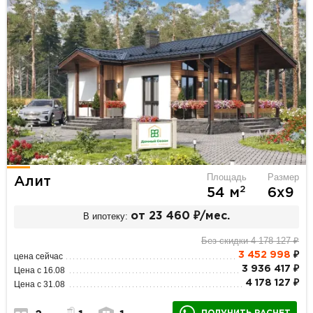
Площадь
Размер
Алит
2
54 м
6х9
В ипотеку:
от 23 460 ₽/мес.
Без скидки 4 178 127 ₽
3 452 998
₽
цена сейчас
3 936 417 ₽
Цена с 16.08
4 178 127 ₽
Цена с 31.08