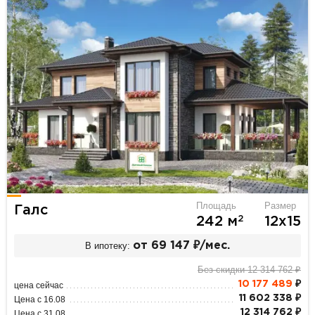
Площадь
Размер
Галс
2
242 м
12х15
В ипотеку:
от 69 147 ₽/мес.
Без скидки 12 314 762 ₽
10 177 489
₽
цена сейчас
11 602 338 ₽
Цена с 16.08
12 314 762 ₽
Цена с 31.08