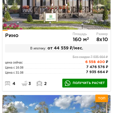
Площадь
Размер
Рино
2
160 м
8х10
В ипотеку:
от 44 559 ₽/мес.
Без скидки 7 935 664 ₽
6 558 400
₽
цена сейчас
7 476 576 ₽
Цена с 16.08
7 935 664 ₽
Цена с 31.08
ПОЛУЧИТЬ РАСЧЕТ
4
3
2
ТОП