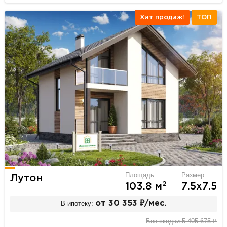
Хит продаж!
ТОП
Площадь
Размер
Лутон
2
103.8 м
7.5х7.5
В ипотеку:
от 30 353 ₽/мес.
Без скидки 5 405 675 ₽