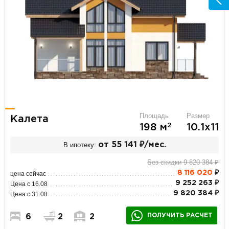
Площадь
Размер
Калета
2
198 м
10.1х11
В ипотеку:
от 55 141 ₽/мес.
Без скидки 9 820 384 ₽
8 116 020
₽
цена сейчас
9 252 263 ₽
Цена с 16.08
9 820 384 ₽
Цена с 31.08
ПОЛУЧИТЬ РАСЧЕТ
6
2
2