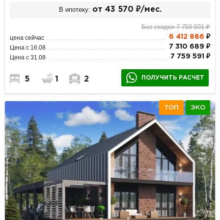
В ипотеку:
от 43 570 ₽/мес.
Без скидки 7 759 591 ₽
6 412 886
₽
цена сейчас
7 310 689 ₽
Цена с 16.08
7 759 591 ₽
Цена с 31.08
ПОЛУЧИТЬ РАСЧЕТ
5
1
2
ТОП
ЭКО