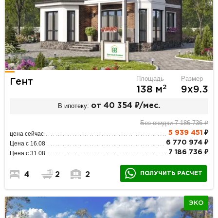
Площадь
Размер
Гент
2
138 м
9х9.3
В ипотеку:
от 40 354 ₽/мес.
Без скидки 7 186 736 ₽
5 939 451
₽
цена сейчас
6 770 974 ₽
Цена с 16.08
7 186 736 ₽
Цена с 31.08
ПОЛУЧИТЬ РАСЧЕТ
4
2
2
ЭКО