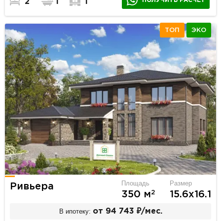
ПОЛУЧИТЬ РАСЧЕТ
2
1
1
ТОП
ЭКО
Площадь
Размер
Ривьера
2
350 м
15.6х16.1
В ипотеку:
от 94 743 ₽/мес.