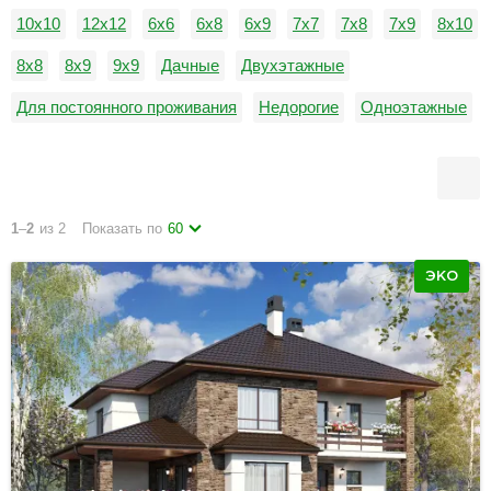
10х10
12х12
6х6
6х8
6х9
7х7
7х8
7х9
8х10
8х8
8х9
9х9
Дачные
Двухэтажные
Для постоянного проживания
Недорогие
Одноэтажные
С гаражом
1
–
2
из 2
Показать по
60
ЭКО