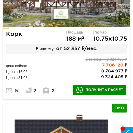
Площадь
Размер
Корк
2
188 м
10.75х10.75
В ипотеку:
от 52 357 ₽/мес.
Без скидки 9 324 405 ₽
7 706 120
₽
цена сейчас
8 784 977 ₽
Цена с 16.08
9 324 405 ₽
Цена с 31.08
ПОЛУЧИТЬ РАСЧЕТ
5
2
2
ЭКО