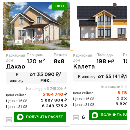
ЭКО
Площадь
Размер
Площадь
Раз
Каркасный
Каркасный
дом
дом
2
120 м
8х8
2
198 м
10
Дакар
Калета
В
от 35 090 ₽/
В ипотеку:
от 55 141 ₽/м
ипотеку:
мес.
Без скидки 9 82
Без скидки 6 249 335 ₽
8 116
цена сейчас
5 164 740
₽
цена сейчас
9 252
Цена с 16.08
5 887 804 ₽
Цена с 16.08
9 820 
Цена с 31.08
6 249 335 ₽
Цена с 31.08
ПОЛУЧИТЬ РА
ПОЛУЧИТЬ РАСЧЕТ
6
2
2
4
2
2