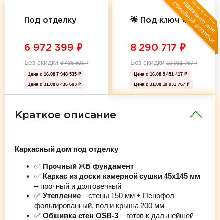
Под отделку
🌟 Под ключ 🌟
6 972 399
₽
8 290 717
₽
Без скидки
Без скидки
8 436 603
₽
10 031 767
₽
Цена с 16.08
7 948 535 ₽
Цена с 16.08
9 451 417 ₽
Цена с 31.08
8 436 603 ₽
Цена с 31.08
10 031 767 ₽
Краткое описание
Каркасный дом под отделку
✅
Прочный ЖБ фундамент
✅
Каркас из доски камерной сушки 45х145 мм
– прочный и долговечный
✅
Утепление
– стены 150 мм + Пенофол
фольгированный, пол и крыша 200 мм
✅
Обшивка стен OSB-3
– готов к дальнейшей