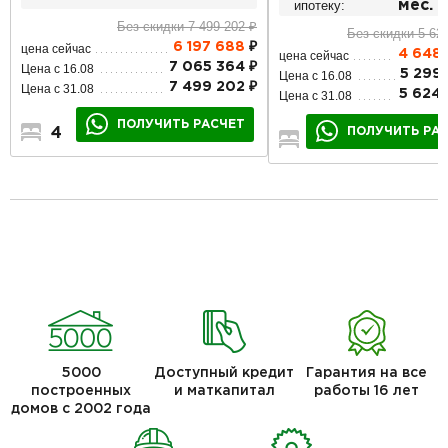
ипотеку:
мес.
Без скидки 7 499 202 ₽
Без скидки 5 62
6 197 688
₽
цена сейчас
4 648
цена сейчас
7 065 364 ₽
Цена с 16.08
5 299 
Цена с 16.08
7 499 202 ₽
Цена с 31.08
5 624 
Цена с 31.08
ПОЛУЧИТЬ РАСЧЕТ
ПОЛУЧИТЬ РА
4
2
2
4
1
2
5000
Доступный кредит
Гарантия на все
построенных
и маткапитал
работы 16 лет
домов с 2002 года