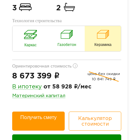
3
2
Технология строительства
Газобетон
Керамика
Каркас
Ориентировочная стоимость
i
цена без скидки
i
8 673 399
10 841 749
i
i
В ипотеку
от 58 928
/мес
Материнский капитал
Получить смету
Калькулятор
стоимости