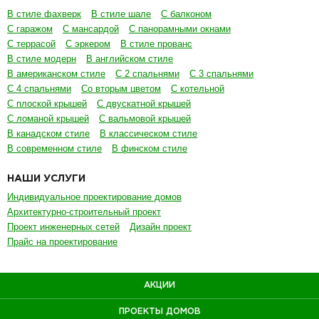
В стиле фахверк
В стиле шале
С балконом
С гаражом
С мансардой
С панорамными окнами
С террасой
С эркером
В стиле прованс
В стиле модерн
В английском стиле
В американском стиле
С 2 спальнями
С 3 спальнями
С 4 спальнями
Со вторым цветом
С котельной
С плоской крышей
С двускатной крышей
С ломаной крышей
С вальмовой крышей
В канадском стиле
В классическом стиле
В современном стиле
В финском стиле
НАШИ УСЛУГИ
Индивидуальное проектирование домов
Архитектурно-строительный проект
Проект инженерных сетей
Дизайн проект
Прайс на проектирование
АКЦИИ
ПРОЕКТЫ ДОМОВ