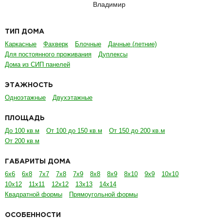
Владимир
ТИП ДОМА
Каркасные
Фахверк
Блочные
Дачные (летние)
Для постоянного проживания
Дуплексы
Дома из СИП панелей
ЭТАЖНОСТЬ
Одноэтажные
Двухэтажные
ПЛОЩАДЬ
До 100 кв.м
От 100 до 150 кв.м
От 150 до 200 кв.м
От 200 кв.м
ГАБАРИТЫ ДОМА
6х6
6х8
7х7
7х8
7х9
8х8
8х9
8х10
9х9
10х10
10х12
11х11
12х12
13х13
14х14
Квадратной формы
Прямоугольной формы
ОСОБЕННОСТИ