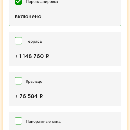
Перепланировка
включено
Терраса
i
+ 1 148 760
Крыльцо
i
+ 76 584
Панорамные окна