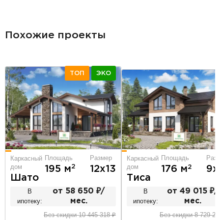
разделитель
Похожие проекты
ТОП
ЭКО
Площадь
Размер
Площадь
Раз
Каркасный
Каркасный
дом
дом
2
2
195 м
12х13
176 м
9х
Шато
Тиса
В
от 58 650 ₽/
В
от 49 015 ₽/
ипотеку:
мес.
ипотеку:
мес.
Без скидки 10 445 318 ₽
Без скидки 8 729 23