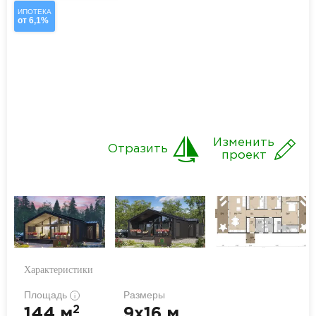
ИПОТЕКА
от 6,1%
Изменить
Отразить
проект
Характеристики
Площадь
Размеры
i
2
144 м
9x16 м