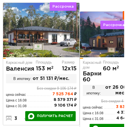
Рассрочка
Рассрочка 
Площадь
Площадь
Размер
Каркасный
Каркасный дом
дом
2
60 м
2
153 м
12х15
Валенсия
Барни
В ипотеку:
от 51 131 ₽/мес.
60
В
от 26 06
Без скидки 9 106 174 ₽
ипотеку:
мес.
7 525 764
₽
цена сейчас
8 579 371 ₽
Цена с 16.08
Без скидки 4 6
9 106 174 ₽
Цена с 31.08
3 83
цена сейчас
4 37
Цена с 16.08
ПОЛУЧИТЬ РАСЧЕТ
4 64
3
2
1
Цена с 31.08