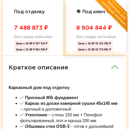
Под отделку
🌟 Под ключ 🌟
7 488 873
₽
8 904 844
₽
Без скидки
Без скидки
9 061 536
₽
10 774 861
₽
Цена с 16.08
8 537 315 ₽
Цена с 16.08
10 151 522 ₽
Цена с 31.08
9 061 536 ₽
Цена с 31.08
10 774 861 ₽
Краткое описание
Каркасный дом под отделку
✅
Прочный ЖБ фундамент
✅
Каркас из доски камерной сушки 45х145 мм
– прочный и долговечный
✅
Утепление
– стены 150 мм + Пенофол
фольгированный, пол и крыша 200 мм
✅
Обшивка стен OSB-3
– готов к дальнейшей