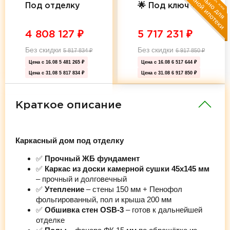
Под отделку
🌟 Под ключ 🌟
4 808 127
₽
5 717 231
₽
Без скидки
Без скидки
5 817 834
₽
6 917 850
₽
Цена с 16.08
5 481 265 ₽
Цена с 16.08
6 517 644 ₽
Цена с 31.08
5 817 834 ₽
Цена с 31.08
6 917 850 ₽
Краткое описание
Каркасный дом под отделку
✅
Прочный ЖБ фундамент
✅
Каркас из доски камерной сушки 45х145 мм
– прочный и долговечный
✅
Утепление
– стены 150 мм + Пенофол
фольгированный, пол и крыша 200 мм
✅
Обшивка стен OSB-3
– готов к дальнейшей
отделке