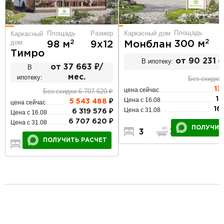
Площадь
Площадь
Размер
Каркасный дом
Каркасный
дом
2
300 м
2
98 м
9х12
Монблан
Тимро
В ипотеку:
от 90 231 ₽
В
от 37 663 ₽/
ипотеку:
мес.
Без скидки 
13
цена сейчас
Без скидки 6 707 620 ₽
15
Цена с 16.08
5 543 488
₽
цена сейчас
16
Цена с 31.08
6 319 576 ₽
Цена с 16.08
6 707 620 ₽
Цена с 31.08
ПОЛУЧИТ
3
3
1
ПОЛУЧИТЬ РАСЧЕТ
3
2
1