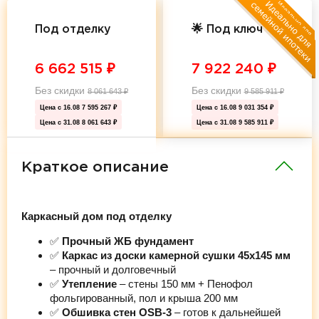
Под отделку
🌟 Под ключ 🌟
6 662 515
₽
7 922 240
₽
Без скидки
Без скидки
8 061 643
₽
9 585 911
₽
Цена с 16.08
7 595 267 ₽
Цена с 16.08
9 031 354 ₽
Цена с 31.08
8 061 643 ₽
Цена с 31.08
9 585 911 ₽
Краткое описание
Каркасный дом под отделку
✅
Прочный ЖБ фундамент
✅
Каркас из доски камерной сушки 45х145 мм
– прочный и долговечный
✅
Утепление
– стены 150 мм + Пенофол
фольгированный, пол и крыша 200 мм
✅
Обшивка стен OSB-3
– готов к дальнейшей