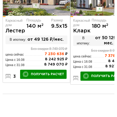
Площадь
Площадь
Размер
Каркасный
Каркасный
дом
дом
2
2
180 м
140 м
9.5х15
Кларк
Лестер
В
от 50 129
В ипотеку:
от 49 126 ₽/мес.
ипотеку:
мес.
Без скидки 8 749 070 ₽
Без скидки 8 92
7 230 636
₽
цена сейчас
7 378
цена сейчас
8 242 925 ₽
Цена с 16.08
8 41
Цена с 16.08
8 749 070 ₽
Цена с 31.08
8 927
Цена с 31.08
ПОЛУЧИТЬ РАСЧЕТ
ПОЛУЧИТЬ РА
3
2
1
4
2
2